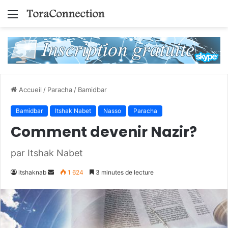
Menu
Accueil
/
Paracha
/
Bamidbar
Bamidbar
Itshak Nabet
Nasso
Paracha
Comment devenir Nazir?
par Itshak Nabet
Envoyer
itshaknab
1 624
3 minutes de lecture
un
courriel