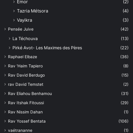
Êmor
(2)
Tazria Métsora
(4)
Vayikra
(3)
Pensée Juive
(42)
La Téchouva
(13)
Pirké Avot- Les Maximes des Pères
(22)
Raphael Elbaze
(36)
Rav 'Haim Tapiero
(8)
Rav David Berdugo
(15)
rav David Temstet
(2)
Rav Eliahou Benhamou
(31)
Rav Itshak Fitoussi
(29)
Rav Nissim Dahan
(1)
Rav Yossef Bentata
(106)
vaétrananne
(1)