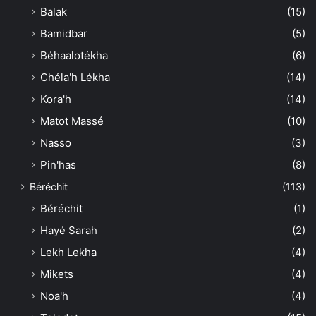
Balak
(15)
Bamidbar
(5)
Béhaalotékha
(6)
Chéla'h Lékha
(14)
Kora'h
(14)
Matot Massé
(10)
Nasso
(3)
Pin'has
(8)
Béréchit
(113)
Béréchit
(1)
Hayé Sarah
(2)
Lekh Lekha
(4)
Mikets
(4)
Noa'h
(4)