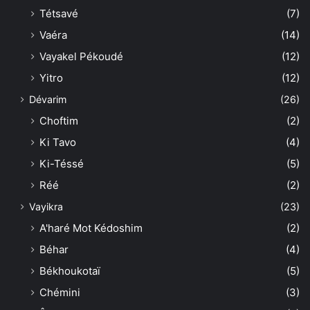
Tétsavé
(7)
Vaéra
(14)
Vayakel Pékoudé
(12)
Yitro
(12)
Dévarim
(26)
Choftim
(2)
Ki Tavo
(4)
Ki-Téssé
(5)
Réé
(2)
Vayikra
(23)
A'haré Mot Kédoshim
(2)
Béhar
(4)
Békhoukotaï
(5)
Chémini
(3)