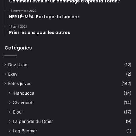
Comment évaluer un dommage d’après la Torah?
15 novembre 2023
NER LÉ-MÉA: Partager la lumière
11 avril 2021
Prier les uns pour les autres
Catégories
Dov Uzan
(12)
Ekev
(2)
Fêtes juives
(142)
'Hanoucca
(14)
Chavouot
(14)
Eloul
(17)
La période du Omer
(9)
Lag Baomer
(1)