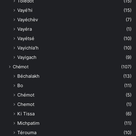
Toledot
(15)
Vayé'hi
(15)
Vayéchèv
(7)
Vayéra
(1)
Vayétsé
(10)
Vayichla'h
(10)
Vayigach
(9)
Chémot
(107)
Béchalakh
(13)
Bo
(11)
Chémot
(5)
Chemot
(1)
Ki Tissa
(6)
Michpatim
(11)
Térouma
(10)