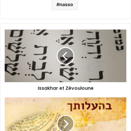
nasso
Issakhar et Zévouloune