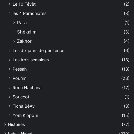
Le 10 Tévèt
(2)
les 4 Parachiotes
(8)
Para
(1)
Shékalim
(3)
Zakhor
(4)
Les dix jours de pénitence
(6)
Les trois semaines
(13)
Pessah
(13)
Pourim
(23)
Roch Hachana
(17)
Souccot
(1)
Ticha BéAv
(8)
Yom Kippour
(15)
Histoires
(77)
Itshak Nabet
(279)