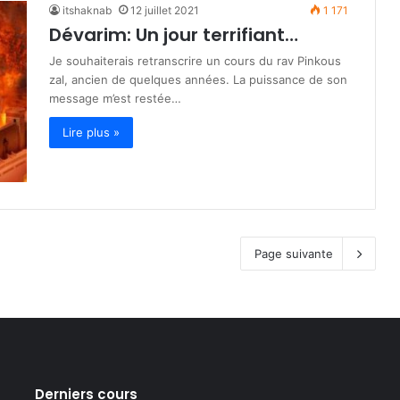
itshaknab
12 juillet 2021
1 171
Dévarim: Un jour terrifiant…
Je souhaiterais retranscrire un cours du rav Pinkous
zal, ancien de quelques années. La puissance de son
message m’est restée…
Lire plus »
Page suivante
Derniers cours