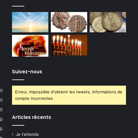
Suivez-nous
2)
Erreur, impossible d'obtenir les tweets, informations de
compte incorrectes.
2)
2)
Articles récents
4)
4)
Je t’attends