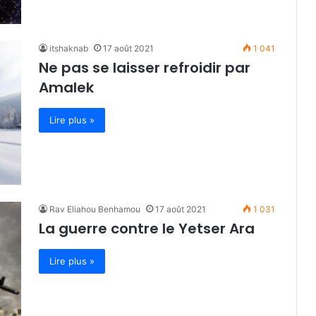
itshaknab
17 août 2021
1 041
Ne pas se laisser refroidir par
Amalek
Lire plus »
Rav Eliahou Benhamou
17 août 2021
1 031
La guerre contre le Yetser Ara
Lire plus »