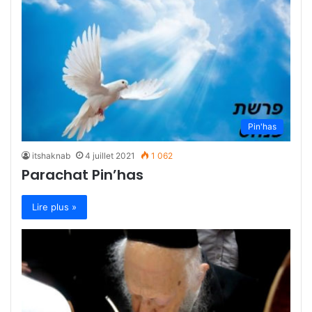
Pin'has
itshaknab
4 juillet 2021
1 062
Parachat Pin’has
Lire plus »