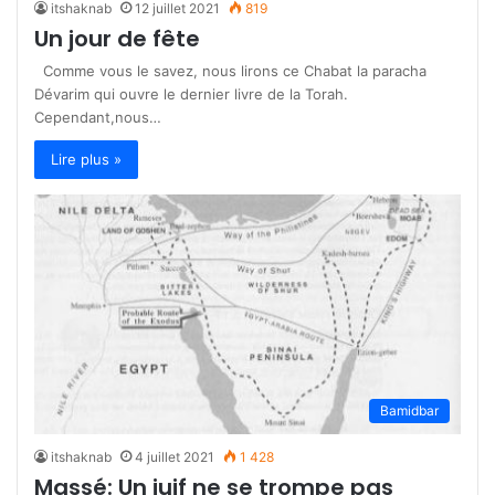
itshaknab
12 juillet 2021
819
Un jour de fête
Comme vous le savez, nous lirons ce Chabat la paracha
Dévarim qui ouvre le dernier livre de la Torah.
Cependant,nous…
Lire plus »
Bamidbar
itshaknab
4 juillet 2021
1 428
Massé: Un juif ne se trompe pas