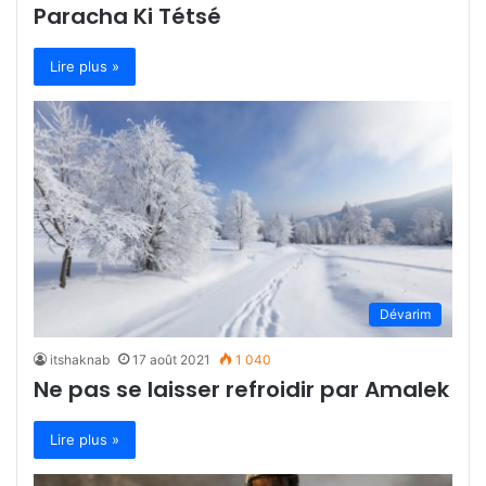
Paracha Ki Tétsé
Lire plus »
Dévarim
itshaknab
17 août 2021
1 040
Ne pas se laisser refroidir par Amalek
Lire plus »