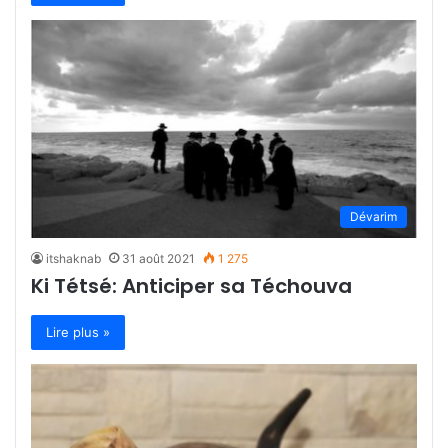
Dévarim
itshaknab
31 août 2021
1 275
Ki Tétsé: Anticiper sa Téchouva
Lire plus »