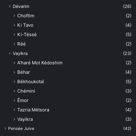
Dévarim
(26)
Choftim
(2)
Ki Tavo
(4)
Ki-Téssé
(5)
Réé
(2)
Vayikra
(23)
A'haré Mot Kédoshim
(2)
Béhar
(4)
Békhoukotaï
(5)
Chémini
(3)
Êmor
(2)
Tazria Métsora
(4)
Vayikra
(3)
Pensée Juive
(42)