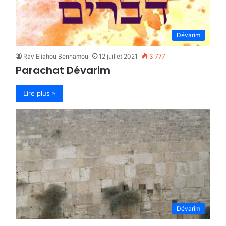
Dévarim
Rav Eliahou Benhamou
12 juillet 2021
3 777
Parachat Dévarim
Lire plus »
Dévarim