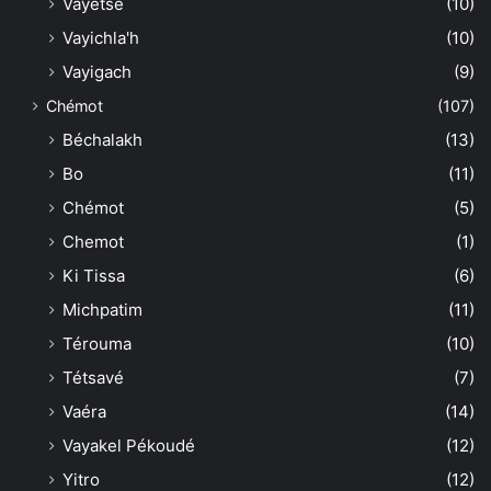
Vayétsé
(10)
Vayichla'h
(10)
Vayigach
(9)
Chémot
(107)
Béchalakh
(13)
Bo
(11)
Chémot
(5)
Chemot
(1)
Ki Tissa
(6)
Michpatim
(11)
Térouma
(10)
Tétsavé
(7)
Vaéra
(14)
Vayakel Pékoudé
(12)
Yitro
(12)