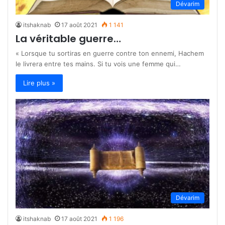
Dévarim
itshaknab
17 août 2021
1 141
La véritable guerre…
« Lorsque tu sortiras en guerre contre ton ennemi, Hachem
le livrera entre tes mains. Si tu vois une femme qui…
Lire plus »
Dévarim
itshaknab
17 août 2021
1 196