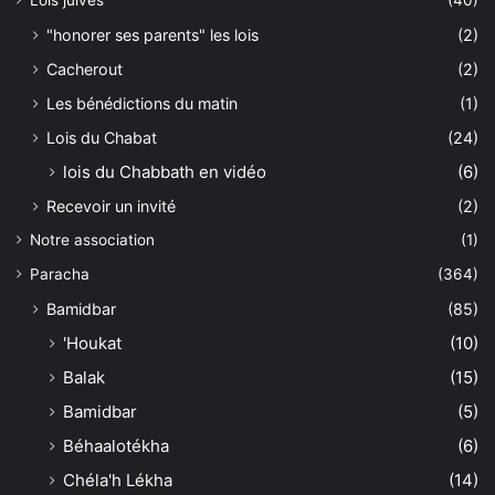
Lois juives
(40)
"honorer ses parents" les lois
(2)
Cacherout
(2)
Les bénédictions du matin
(1)
Lois du Chabat
(24)
lois du Chabbath en vidéo
(6)
Recevoir un invité
(2)
Notre association
(1)
Paracha
(364)
Bamidbar
(85)
'Houkat
(10)
Balak
(15)
Bamidbar
(5)
Béhaalotékha
(6)
Chéla'h Lékha
(14)