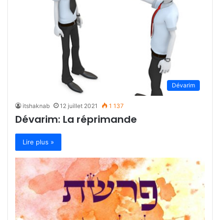
Dévarim
itshaknab
12 juillet 2021
1 137
Dévarim: La réprimande
Lire plus »