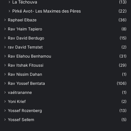
La Téchouva
(13)
Pirké Avot- Les Maximes des Pères
(22)
Raphael Elbaze
(36)
Rav 'Haim Tapiero
(8)
Rav David Berdugo
(15)
rav David Temstet
(2)
Rav Eliahou Benhamou
(31)
Rav Itshak Fitoussi
(29)
Rav Nissim Dahan
(1)
Rav Yossef Bentata
(106)
vaétrananne
(1)
Yoni Krief
(2)
Yossef Rozenberg
(13)
Yossef Sellem
(5)