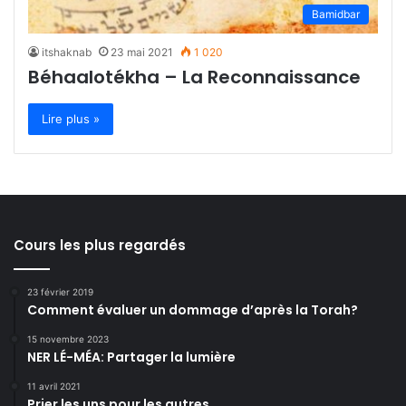
Bamidbar
itshaknab
23 mai 2021
1 020
Béhaalotékha – La Reconnaissance
Lire plus »
Cours les plus regardés
23 février 2019
Comment évaluer un dommage d’après la Torah?
15 novembre 2023
NER LÉ-MÉA: Partager la lumière
11 avril 2021
Prier les uns pour les autres