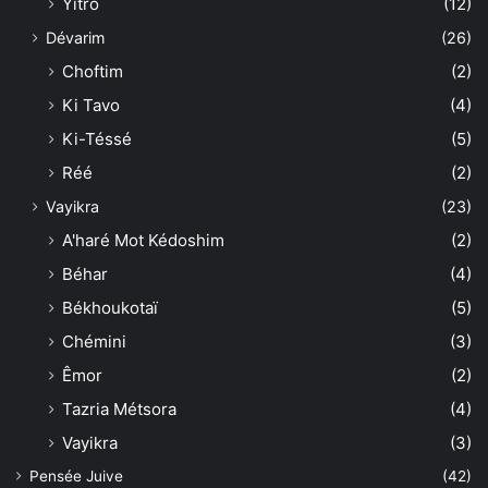
Yitro
(12)
Dévarim
(26)
Choftim
(2)
Ki Tavo
(4)
Ki-Téssé
(5)
Réé
(2)
Vayikra
(23)
A'haré Mot Kédoshim
(2)
Béhar
(4)
Békhoukotaï
(5)
Chémini
(3)
Êmor
(2)
Tazria Métsora
(4)
Vayikra
(3)
Pensée Juive
(42)