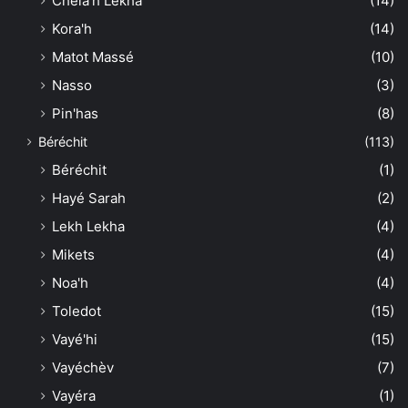
Chéla'h Lékha
(14)
Kora'h
(14)
Matot Massé
(10)
Nasso
(3)
Pin'has
(8)
Béréchit
(113)
Béréchit
(1)
Hayé Sarah
(2)
Lekh Lekha
(4)
Mikets
(4)
Noa'h
(4)
Toledot
(15)
Vayé'hi
(15)
Vayéchèv
(7)
Vayéra
(1)