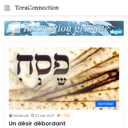
Menu
Bamidbar
itshaknab
23 mai 2021
1 130
Un désir débordant