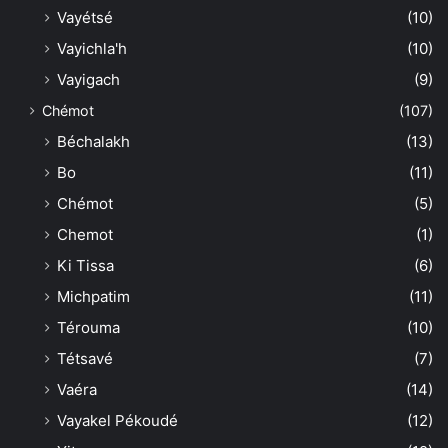
Vayétsé
(10)
Vayichla'h
(10)
Vayigach
(9)
Chémot
(107)
Béchalakh
(13)
Bo
(11)
Chémot
(5)
Chemot
(1)
Ki Tissa
(6)
Michpatim
(11)
Térouma
(10)
Tétsavé
(7)
Vaéra
(14)
Vayakel Pékoudé
(12)