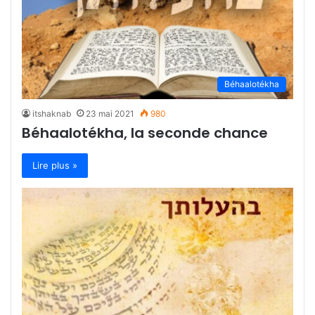
Béhaalotékha
itshaknab
23 mai 2021
980
Béhaalotékha, la seconde chance
Lire plus »