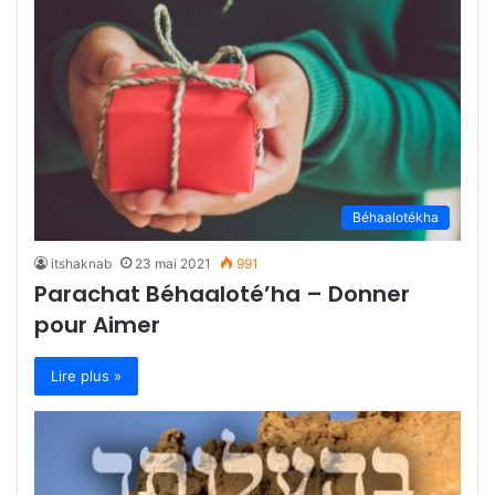
Béhaalotékha
itshaknab
23 mai 2021
991
Parachat Béhaaloté’ha – Donner
pour Aimer
Lire plus »