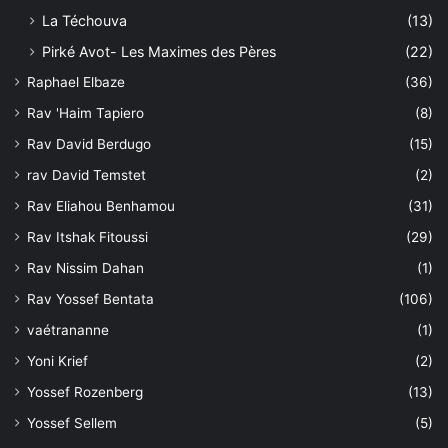
La Téchouva
(13)
Pirké Avot- Les Maximes des Pères
(22)
Raphael Elbaze
(36)
Rav 'Haim Tapiero
(8)
Rav David Berdugo
(15)
rav David Temstet
(2)
Rav Eliahou Benhamou
(31)
Rav Itshak Fitoussi
(29)
Rav Nissim Dahan
(1)
Rav Yossef Bentata
(106)
vaétrananne
(1)
Yoni Krief
(2)
Yossef Rozenberg
(13)
Yossef Sellem
(5)