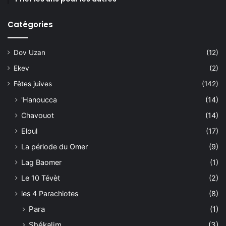
Catégories
Dov Uzan
(12)
Ekev
(2)
Fêtes juives
(142)
'Hanoucca
(14)
Chavouot
(14)
Eloul
(17)
La période du Omer
(9)
Lag Baomer
(1)
Le 10 Tévèt
(2)
les 4 Parachiotes
(8)
Para
(1)
Shékalim
(3)