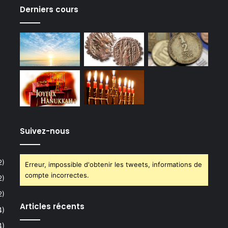
Derniers cours
Suivez-nous
2)
Erreur, impossible d'obtenir les tweets, informations de
compte incorrectes.
2)
2)
Articles récents
4)
4)