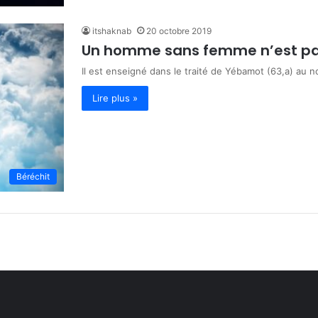
itshaknab
20 octobre 2019
Un homme sans femme n’est p
Il est enseigné dans le traité de Yébamot (63,a) au 
Lire plus »
Béréchit