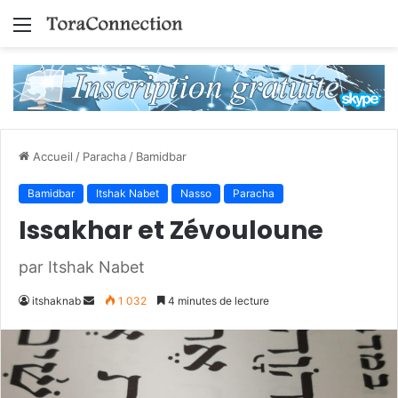
Menu
Accueil
/
Paracha
/
Bamidbar
Bamidbar
Itshak Nabet
Nasso
Paracha
Issakhar et Zévouloune
par Itshak Nabet
Envoyer
itshaknab
1 032
4 minutes de lecture
un
courriel