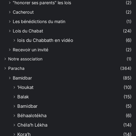
"honorer ses parents" les lois
(2)
Cacherout
(2)
Les bénédictions du matin
(1)
Lois du Chabat
(24)
lois du Chabbath en vidéo
(6)
Recevoir un invité
(2)
Notre association
(1)
Paracha
(364)
Bamidbar
(85)
'Houkat
(10)
Balak
(15)
Bamidbar
(5)
Béhaalotékha
(6)
Chéla'h Lékha
(14)
Kora'h
(14)