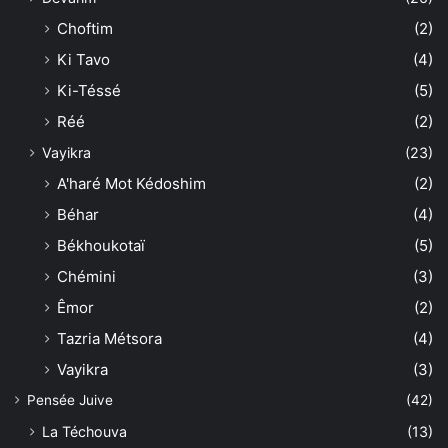
Choftim
(2)
Ki Tavo
(4)
Ki-Téssé
(5)
Réé
(2)
Vayikra
(23)
A'haré Mot Kédoshim
(2)
Béhar
(4)
Békhoukotaï
(5)
Chémini
(3)
Êmor
(2)
Tazria Métsora
(4)
Vayikra
(3)
Pensée Juive
(42)
La Téchouva
(13)