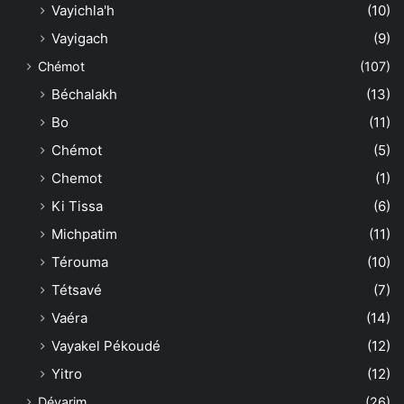
Vayichla'h
(10)
Vayigach
(9)
Chémot
(107)
Béchalakh
(13)
Bo
(11)
Chémot
(5)
Chemot
(1)
Ki Tissa
(6)
Michpatim
(11)
Térouma
(10)
Tétsavé
(7)
Vaéra
(14)
Vayakel Pékoudé
(12)
Yitro
(12)
Dévarim
(26)