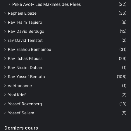
Pirké Avot- Les Maximes des Pères
(22)
Raphael Elbaze
(36)
Rav 'Haim Tapiero
(8)
Rav David Berdugo
(15)
rav David Temstet
(2)
Rav Eliahou Benhamou
(31)
Rav Itshak Fitoussi
(29)
Rav Nissim Dahan
(1)
Rav Yossef Bentata
(106)
vaétrananne
(1)
Yoni Krief
(2)
Yossef Rozenberg
(13)
Yossef Sellem
(5)
Derniers cours