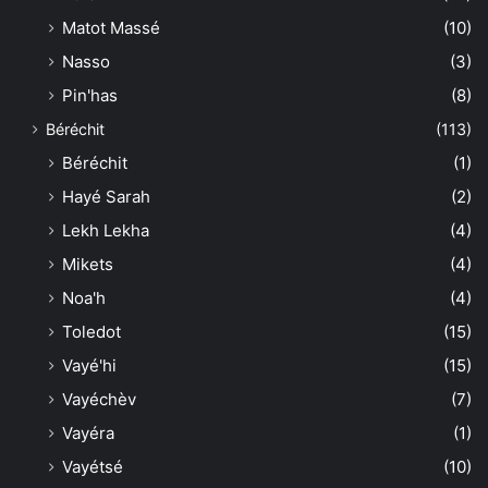
Matot Massé
(10)
Nasso
(3)
Pin'has
(8)
Béréchit
(113)
Béréchit
(1)
Hayé Sarah
(2)
Lekh Lekha
(4)
Mikets
(4)
Noa'h
(4)
Toledot
(15)
Vayé'hi
(15)
Vayéchèv
(7)
Vayéra
(1)
Vayétsé
(10)