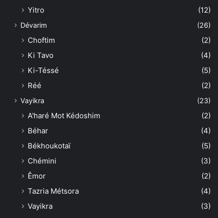
Yitro
(12)
Dévarim
(26)
Choftim
(2)
Ki Tavo
(4)
Ki-Téssé
(5)
Réé
(2)
Vayikra
(23)
A'haré Mot Kédoshim
(2)
Béhar
(4)
Békhoukotaï
(5)
Chémini
(3)
Êmor
(2)
Tazria Métsora
(4)
Vayikra
(3)