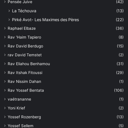
Pensée Juive
(42)
La Téchouva
(13)
Pirké Avot- Les Maximes des Pères
(22)
Raphael Elbaze
(36)
Rav 'Haim Tapiero
(8)
Rav David Berdugo
(15)
rav David Temstet
(2)
Rav Eliahou Benhamou
(31)
Rav Itshak Fitoussi
(29)
Rav Nissim Dahan
(1)
Rav Yossef Bentata
(106)
vaétrananne
(1)
Yoni Krief
(2)
Yossef Rozenberg
(13)
Yossef Sellem
(5)