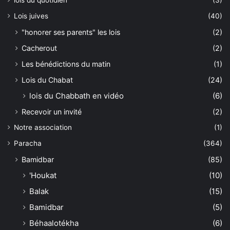
Lois juives
(40)
"honorer ses parents" les lois
(2)
Cacherout
(2)
Les bénédictions du matin
(1)
Lois du Chabat
(24)
lois du Chabbath en vidéo
(6)
Recevoir un invité
(2)
Notre association
(1)
Paracha
(364)
Bamidbar
(85)
'Houkat
(10)
Balak
(15)
Bamidbar
(5)
Béhaalotékha
(6)