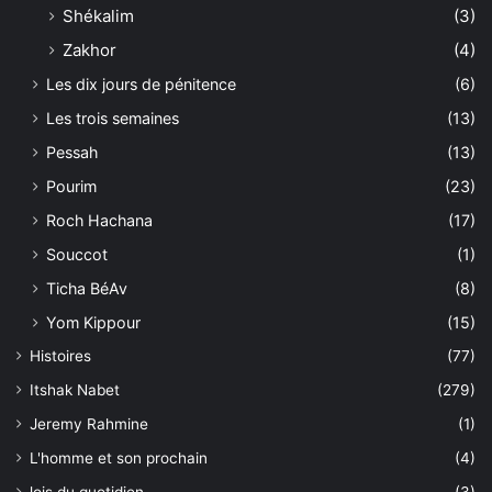
Shékalim
(3)
Zakhor
(4)
Les dix jours de pénitence
(6)
Les trois semaines
(13)
Pessah
(13)
Pourim
(23)
Roch Hachana
(17)
Souccot
(1)
Ticha BéAv
(8)
Yom Kippour
(15)
Histoires
(77)
Itshak Nabet
(279)
Jeremy Rahmine
(1)
L'homme et son prochain
(4)
lois du quotidien
(3)