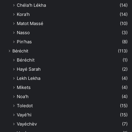
Chéla'h Lékha
(14)
Kora'h
(14)
Matot Massé
(10)
Nasso
(3)
Pin'has
(8)
Béréchit
(113)
Béréchit
(1)
Hayé Sarah
(2)
Lekh Lekha
(4)
Mikets
(4)
Noa'h
(4)
Toledot
(15)
Vayé'hi
(15)
Vayéchèv
(7)