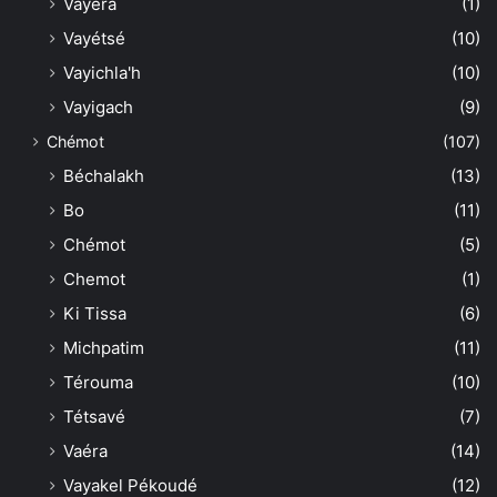
Vayéra
(1)
Vayétsé
(10)
Vayichla'h
(10)
Vayigach
(9)
Chémot
(107)
Béchalakh
(13)
Bo
(11)
Chémot
(5)
Chemot
(1)
Ki Tissa
(6)
Michpatim
(11)
Térouma
(10)
Tétsavé
(7)
Vaéra
(14)
Vayakel Pékoudé
(12)