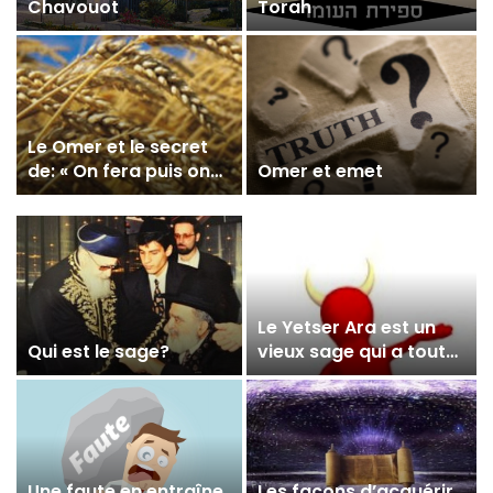
Chavouot
Torah
Le Omer et le secret
de: « On fera puis on
Omer et emet
comprendra »
Le Yetser Ara est un
Qui est le sage?
vieux sage qui a tout
son temps
Une faute en entraîne
Les façons d’acquérir