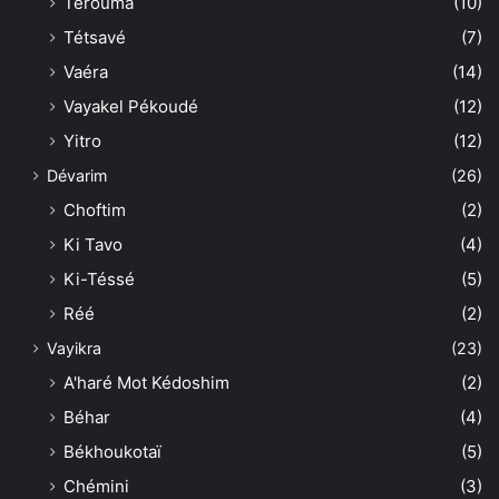
Térouma
(10)
Tétsavé
(7)
Vaéra
(14)
Vayakel Pékoudé
(12)
Yitro
(12)
Dévarim
(26)
Choftim
(2)
Ki Tavo
(4)
Ki-Téssé
(5)
Réé
(2)
Vayikra
(23)
A'haré Mot Kédoshim
(2)
Béhar
(4)
Békhoukotaï
(5)
Chémini
(3)