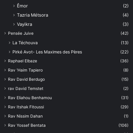
Êmor
(2)
Tazria Métsora
(4)
Vayikra
(3)
Pensée Juive
(42)
La Téchouva
(13)
Pirké Avot- Les Maximes des Pères
(22)
Raphael Elbaze
(36)
Rav 'Haim Tapiero
(8)
Rav David Berdugo
(15)
rav David Temstet
(2)
Rav Eliahou Benhamou
(31)
Rav Itshak Fitoussi
(29)
Rav Nissim Dahan
(1)
Rav Yossef Bentata
(106)