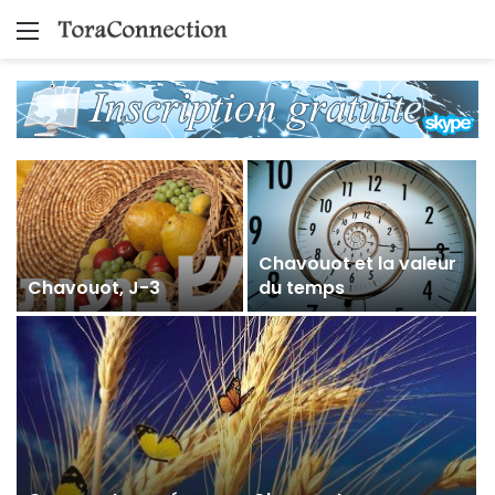
Menu
Chavouot et la valeur
Chavouot, J-3
du temps