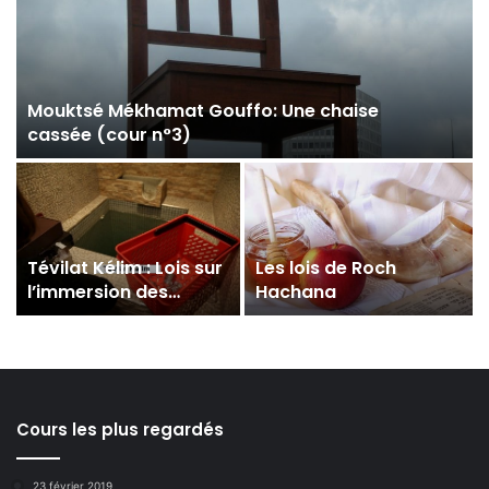
Mouktsé Mékhamat Gouffo: Une chaise
cassée (cour n°3)
Tévilat Kélim : Lois sur
Les lois de Roch
l’immersion des
Hachana
ustensiles
Cours les plus regardés
23 février 2019