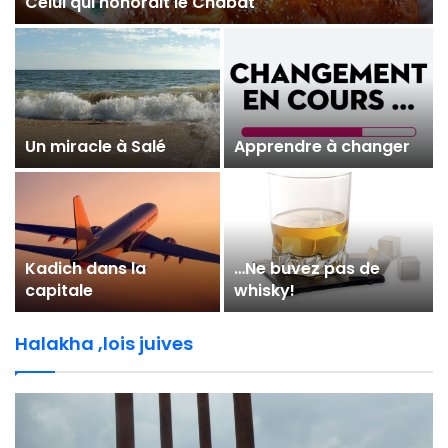
Celui qui honorait le Chabat
Un miracle à Salé
Apprendre à changer
Kadich dans la
…Ne buvez pas de
capitale
whisky!
Halakha ,lois juives