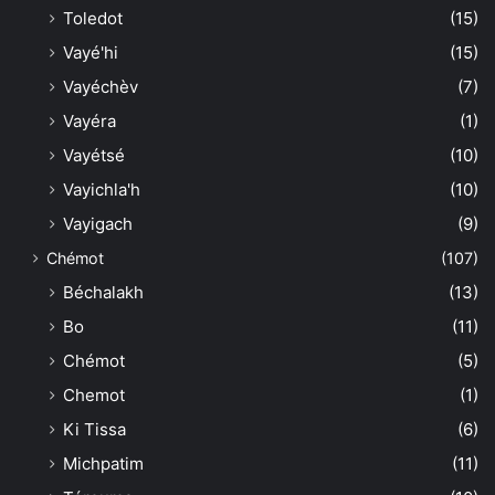
Toledot
(15)
Vayé'hi
(15)
Vayéchèv
(7)
Vayéra
(1)
Vayétsé
(10)
Vayichla'h
(10)
Vayigach
(9)
Chémot
(107)
Béchalakh
(13)
Bo
(11)
Chémot
(5)
Chemot
(1)
Ki Tissa
(6)
Michpatim
(11)