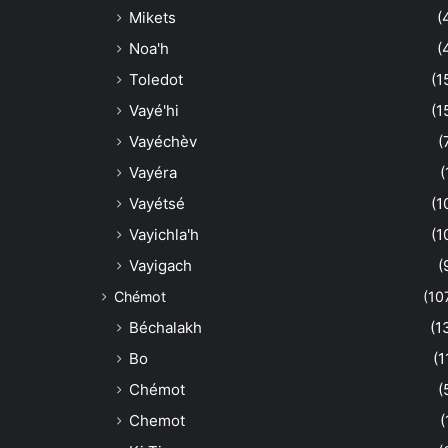
Mikets
(
Noa'h
(
Toledot
(1
Vayé'hi
(1
Vayéchèv
(
Vayéra
(
Vayétsé
(1
Vayichla'h
(1
Vayigach
(
Chémot
(10
Béchalakh
(1
Bo
(1
Chémot
(
Chemot
(