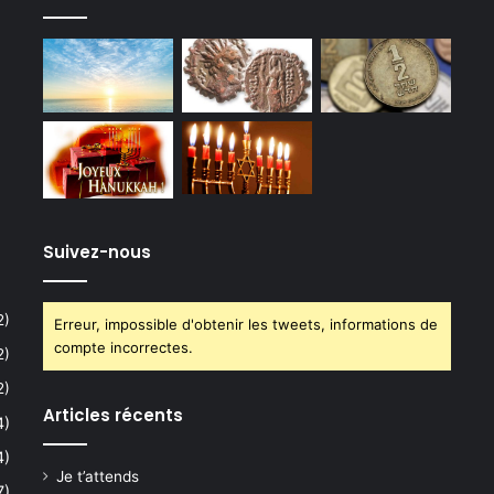
Suivez-nous
2)
Erreur, impossible d'obtenir les tweets, informations de
compte incorrectes.
2)
2)
Articles récents
4)
4)
Je t’attends
7)