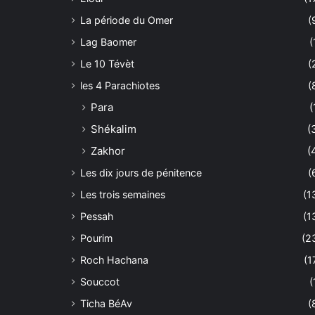
La période du Omer
(
Lag Baomer
(
Le 10 Tévèt
(
les 4 Parachiotes
(
Para
(
Shékalim
(
Zakhor
(
Les dix jours de pénitence
(
Les trois semaines
(1
Pessah
(1
Pourim
(2
Roch Hachana
(1
Souccot
(
Ticha BéAv
(