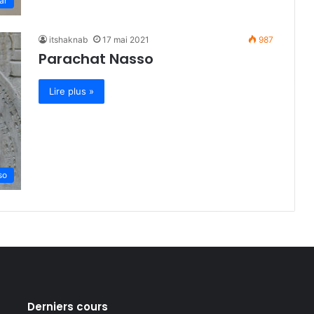
ar
itshaknab
17 mai 2021
987
Parachat Nasso
Lire plus »
so
Derniers cours