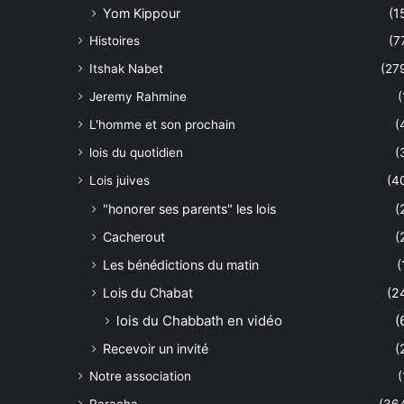
Yom Kippour
(1
Histoires
(7
Itshak Nabet
(27
Jeremy Rahmine
(
L'homme et son prochain
(
lois du quotidien
(
Lois juives
(4
"honorer ses parents" les lois
(
Cacherout
(
Les bénédictions du matin
(
Lois du Chabat
(2
lois du Chabbath en vidéo
(
Recevoir un invité
(
Notre association
(