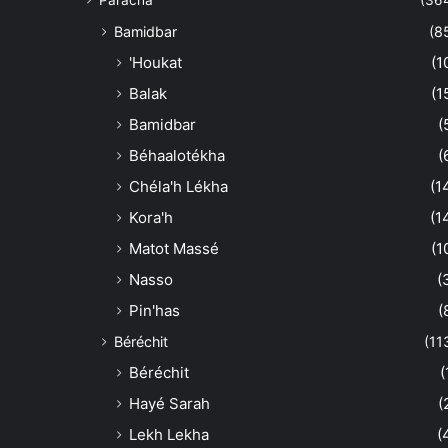
Paracha
(36
Bamidbar
(8
'Houkat
(1
Balak
(1
Bamidbar
(
Béhaalotékha
(
Chéla'h Lékha
(1
Kora'h
(1
Matot Massé
(1
Nasso
(
Pin'has
(
Béréchit
(11
Béréchit
(
Hayé Sarah
(
Lekh Lekha
(