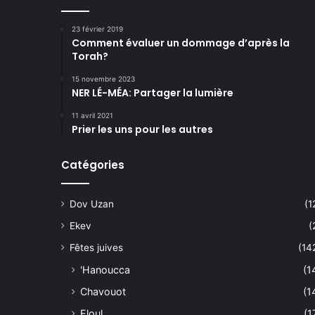
23 février 2019
Comment évaluer un dommage d’après la
Torah?
15 novembre 2023
NER LÉ-MÉA: Partager la lumière
11 avril 2021
Prier les uns pour les autres
Catégories
Dov Uzan
(1
Ekev
(
Fêtes juives
(14
'Hanoucca
(1
Chavouot
(1
Eloul
(1