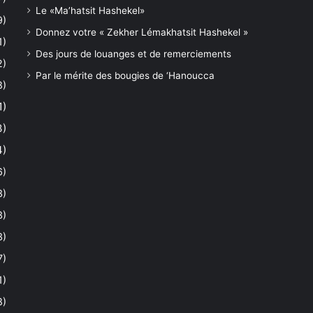
Le «Ma’hatsit Hashekel»
9)
Donnez votre « Zekher Lémakhatsit Hashekel »
1)
Des jours de louanges et de remerciements
2)
Par le mérite des bougies de ‘Hanoucca
8)
1)
3)
4)
6)
3)
3)
3)
7)
1)
8)