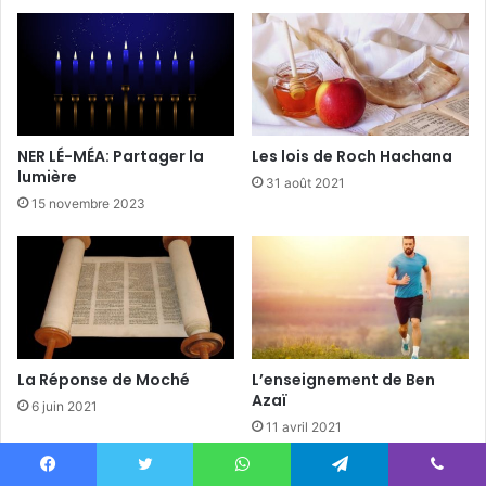
NER LÉ-MÉA: Partager la
Les lois de Roch Hachana
lumière
31 août 2021
15 novembre 2023
La Réponse de Moché
L’enseignement de Ben
Azaï
6 juin 2021
11 avril 2021
Facebook
Twitter
WhatsApp
Telegram
Viber