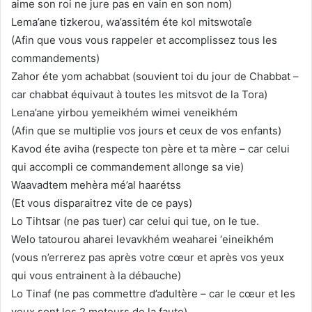
aime son roi ne jure pas en vain en son nom)
Lema’ane tizkerou, wa’assitém éte kol mitswotaîe
(Afin que vous vous rappeler et accomplissez tous les
commandements)
Zahor éte yom achabbat (souvient toi du jour de Chabbat –
car chabbat équivaut à toutes les mitsvot de la Tora)
Lena’ane yirbou yemeikhém wimei veneikhém
(Afin que se multiplie vos jours et ceux de vos enfants)
Kavod éte aviha (respecte ton père et ta mère – car celui
qui accompli ce commandement allonge sa vie)
Waavadtem mehèra mé’al haarétss
(Et vous disparaitrez vite de ce pays)
Lo Tihtsar (ne pas tuer) car celui qui tue, on le tue.
Welo tatourou aharei levavkhém weaharei ‘eineikhém
(vous n’errerez pas après votre cœur et après vos yeux
qui vous entrainent à la débauche)
Lo Tinaf (ne pas commettre d’adultère – car le cœur et les
yeux sont les 2 moteurs de la faute)