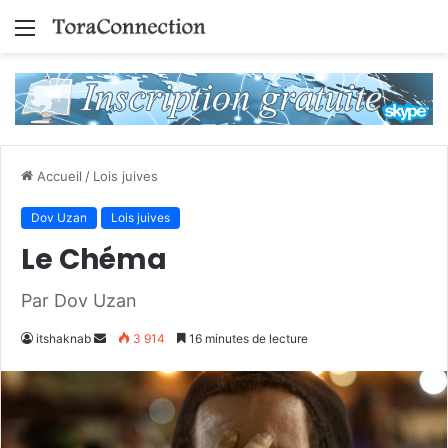
Menu
Accueil
/
Lois juives
Dov Uzan
Lois juives
Le Chéma
Par Dov Uzan
Envoyer
itshaknab
3 914
16 minutes de lecture
un
courriel