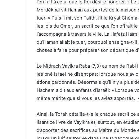
l’on fait à celui que le Roi désire honorer. » Le
Mordékhaï vit Haman aux portes de la maison d’
tuer. » Puis il mit son Talith, fit le Kryat Chéma
les lois du Omer, un sacrifice que l’on offrai
l’accompagna à travers la ville. La Hafetz Haï
qu’Haman allait le tuer, pourquoi enseigna-t-il 
choses à faire pour préparer son départ que d’é
Le Midrach Vayikra Raba (7,3) au nom de Rabi 
les bné Israël ne disent pas: lorsque nous avi
étions pardonnés. Désormais qu’il n’y a plus 
Hachem a dit aux enfants d’Israël: » Lorsque vo
même mérite que si vous les aviez apportés. 
Ainsi, la Torah détailla-t-elle chaque sacrifice
lisant ce livre de Vayikra et, surtout, en étudian
d’apporter des sacrifices au Maître du Monde et
lorsqu’un juif se trouve dans une synagogue ou