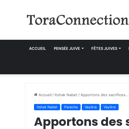
ACCUEIL
PENSÉE JUIVE
FÊTES JUIVES
Accueil
/
Itshak Nabet
/
Apportons des sacrifices…
Itshak Nabet
Paracha
Vayikra
Vayikra
Apportons des 