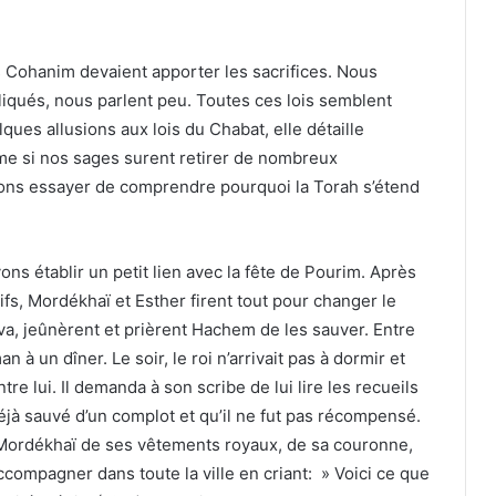
es Cohanim devaient apporter les sacrifices. Nous
iqués, nous parlent peu. Toutes ces lois semblent
lques allusions aux lois du Chabat, elle détaille
ême si nos sages surent retirer de nombreux
ons essayer de comprendre pourquoi la Torah s’étend
ns établir un petit lien avec la fête de Pourim. Après
ifs, Mordékhaï et Esther firent tout pour changer le
uva, jeûnèrent et prièrent Hachem de les sauver. Entre
 à un dîner. Le soir, le roi n’arrivait pas à dormir et
 lui. Il demanda à son scribe de lui lire les recueils
déjà sauvé d’un complot et qu’il ne fut pas récompensé.
Mordékhaï de ses vêtements royaux, de sa couronne,
ccompagner dans toute la ville en criant: » Voici ce que