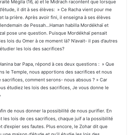
 traité Mégila (16, a) et le Midrach racontent que lorsque
étude, il dit à ses élèves: » Ce Racha vient pour me
 et la prière. Après avoir fini, il enseigna à ses élèves
t le lendemain de Pessah…Haman habilla Mordékhaï et
m zal pose une question. Puisque Mordékhaï pensait
les lois du Omer à ce moment là? N’avait- il pas d’autres
tudier les lois des sacrifices?
Hanina bar Papa, répond à ces deux questions : » Que
ons le Temple, nous apportions des sacrifices et nous
de sacrifices, comment serons- nous absous ? » Car
us étudiez les lois des sacrifices, Je vous donne le
»
 afin de nous donner la possibilité de nous purifier. En
t les lois de ces sacrifices, chaque juif a la possibilité
 d’expier ses fautes. Plus encore, le Zohar dit que
 une maison d’étude et qu’il étudie les lois des