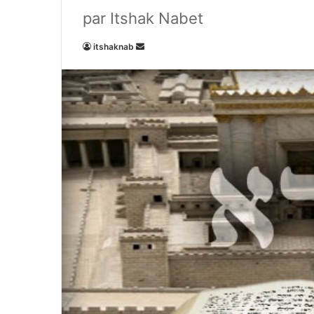
par Itshak Nabet
Envoyer
itshaknab
un
courriel