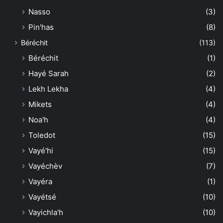
Nasso
(3)
Pin'has
(8)
Béréchit
(113)
Béréchit
(1)
Hayé Sarah
(2)
Lekh Lekha
(4)
Mikets
(4)
Noa'h
(4)
Toledot
(15)
Vayé'hi
(15)
Vayéchèv
(7)
Vayéra
(1)
Vayétsé
(10)
Vayichla'h
(10)