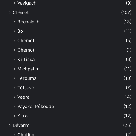
Vayigach
(9)
Chémot
(107)
Béchalakh
(13)
Bo
(11)
Chémot
(5)
Chemot
(1)
Ki Tissa
(6)
Michpatim
(11)
Térouma
(10)
Tétsavé
(7)
Vaéra
(14)
Vayakel Pékoudé
(12)
Yitro
(12)
Dévarim
(26)
Choftim
(2)