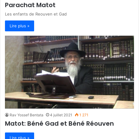
Parachat Matot
Les enfants de Reouven et Gad
Lire plus »
Rav Yossef Bentata
4 juillet 2021
1 271
Matot: Béné Gad et Béné Réouven
Lire plus »