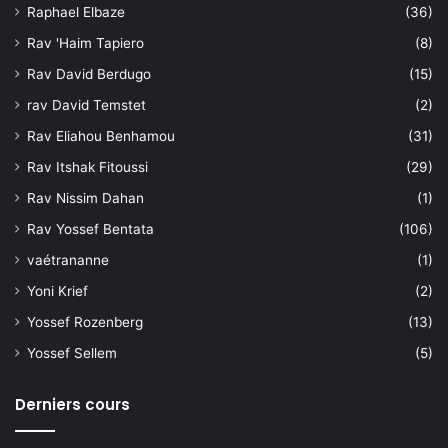
Raphael Elbaze
(36)
Rav 'Haim Tapiero
(8)
Rav David Berdugo
(15)
rav David Temstet
(2)
Rav Eliahou Benhamou
(31)
Rav Itshak Fitoussi
(29)
Rav Nissim Dahan
(1)
Rav Yossef Bentata
(106)
vaétrananne
(1)
Yoni Krief
(2)
Yossef Rozenberg
(13)
Yossef Sellem
(5)
Derniers cours