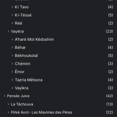
Ki Tavo
(4)
Ki-Téssé
(5)
Réé
(2)
Vayikra
(23)
A'haré Mot Kédoshim
(2)
Béhar
(4)
Békhoukotaï
(5)
Chémini
(3)
Êmor
(2)
Tazria Métsora
(4)
Vayikra
(3)
Pensée Juive
(42)
La Téchouva
(13)
Pirké Avot- Les Maximes des Pères
(22)