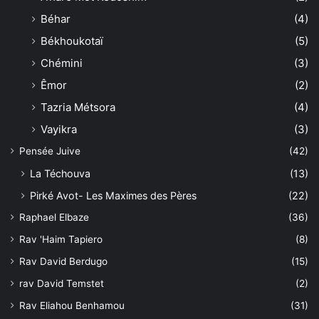
Béhar
(4)
Békhoukotaï
(5)
Chémini
(3)
Êmor
(2)
Tazria Métsora
(4)
Vayikra
(3)
Pensée Juive
(42)
La Téchouva
(13)
Pirké Avot- Les Maximes des Pères
(22)
Raphael Elbaze
(36)
Rav 'Haim Tapiero
(8)
Rav David Berdugo
(15)
rav David Temstet
(2)
Rav Eliahou Benhamou
(31)