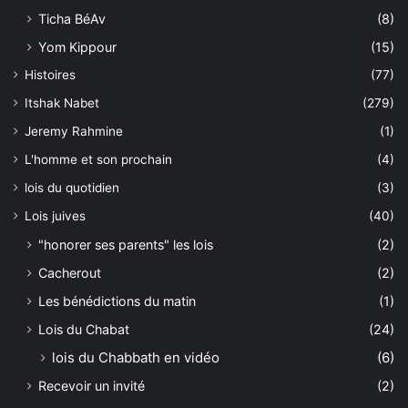
Ticha BéAv
(8)
Yom Kippour
(15)
Histoires
(77)
Itshak Nabet
(279)
Jeremy Rahmine
(1)
L'homme et son prochain
(4)
lois du quotidien
(3)
Lois juives
(40)
"honorer ses parents" les lois
(2)
Cacherout
(2)
Les bénédictions du matin
(1)
Lois du Chabat
(24)
lois du Chabbath en vidéo
(6)
Recevoir un invité
(2)