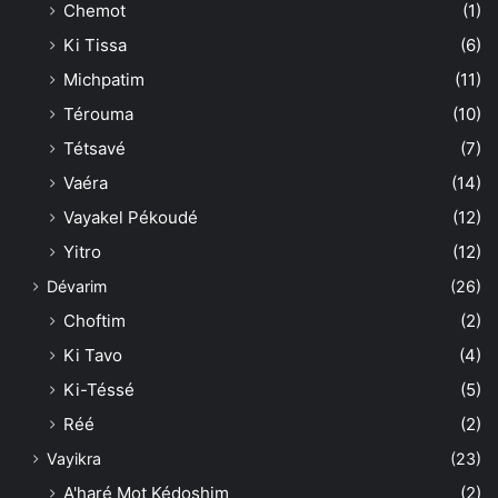
Chemot
(1)
Ki Tissa
(6)
Michpatim
(11)
Térouma
(10)
Tétsavé
(7)
Vaéra
(14)
Vayakel Pékoudé
(12)
Yitro
(12)
Dévarim
(26)
Choftim
(2)
Ki Tavo
(4)
Ki-Téssé
(5)
Réé
(2)
Vayikra
(23)
A'haré Mot Kédoshim
(2)