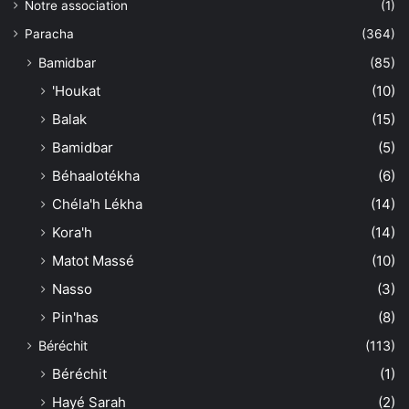
Notre association
(1)
Paracha
(364)
Bamidbar
(85)
'Houkat
(10)
Balak
(15)
Bamidbar
(5)
Béhaalotékha
(6)
Chéla'h Lékha
(14)
Kora'h
(14)
Matot Massé
(10)
Nasso
(3)
Pin'has
(8)
Béréchit
(113)
Béréchit
(1)
Hayé Sarah
(2)