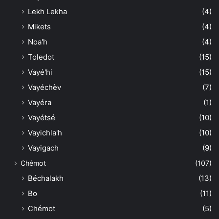
Lekh Lekha
(4)
Mikets
(4)
Noa'h
(4)
Toledot
(15)
Vayé'hi
(15)
Vayéchèv
(7)
Vayéra
(1)
Vayétsé
(10)
Vayichla'h
(10)
Vayigach
(9)
Chémot
(107)
Béchalakh
(13)
Bo
(11)
Chémot
(5)