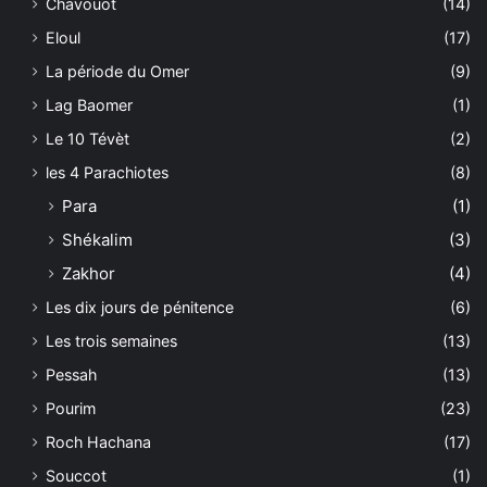
Chavouot
(14)
Eloul
(17)
La période du Omer
(9)
Lag Baomer
(1)
Le 10 Tévèt
(2)
les 4 Parachiotes
(8)
Para
(1)
Shékalim
(3)
Zakhor
(4)
Les dix jours de pénitence
(6)
Les trois semaines
(13)
Pessah
(13)
Pourim
(23)
Roch Hachana
(17)
Souccot
(1)