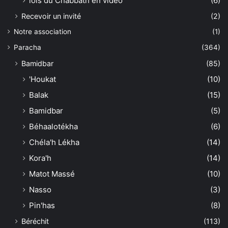
lois du Chabbath en vidéo
(6)
Recevoir un invité
(2)
Notre association
(1)
Paracha
(364)
Bamidbar
(85)
'Houkat
(10)
Balak
(15)
Bamidbar
(5)
Béhaalotékha
(6)
Chéla'h Lékha
(14)
Kora'h
(14)
Matot Massé
(10)
Nasso
(3)
Pin'has
(8)
Béréchit
(113)