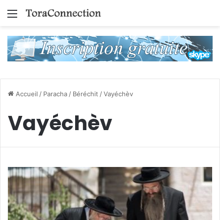
Menu
Accueil
/
Paracha
/
Béréchit
/
Vayéchèv
Vayéchèv