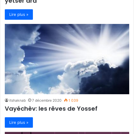
yetser ara
Lire plus »
itshaknab
7 décembre 2020
1 039
Vayéchèv: les rêves de Yossef
Lire plus »