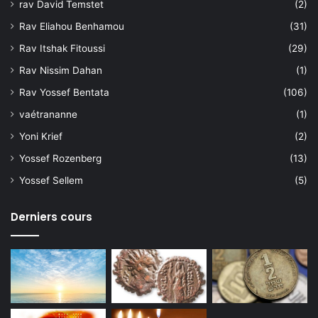
rav David Temstet
(2)
Rav Eliahou Benhamou
(31)
Rav Itshak Fitoussi
(29)
Rav Nissim Dahan
(1)
Rav Yossef Bentata
(106)
vaétrananne
(1)
Yoni Krief
(2)
Yossef Rozenberg
(13)
Yossef Sellem
(5)
Derniers cours