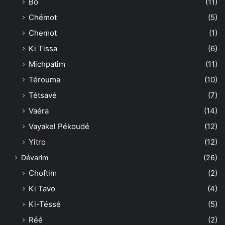
Bo
(11)
Chémot
(5)
Chemot
(1)
Ki Tissa
(6)
Michpatim
(11)
Térouma
(10)
Tétsavé
(7)
Vaéra
(14)
Vayakel Pékoudé
(12)
Yitro
(12)
Dévarim
(26)
Choftim
(2)
Ki Tavo
(4)
Ki-Téssé
(5)
Réé
(2)