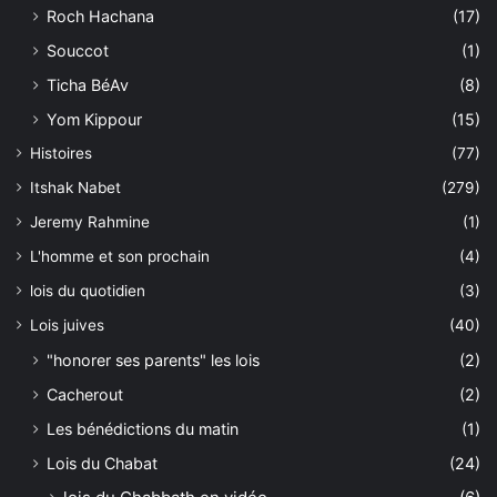
Roch Hachana
(17)
Souccot
(1)
Ticha BéAv
(8)
Yom Kippour
(15)
Histoires
(77)
Itshak Nabet
(279)
Jeremy Rahmine
(1)
L'homme et son prochain
(4)
lois du quotidien
(3)
Lois juives
(40)
"honorer ses parents" les lois
(2)
Cacherout
(2)
Les bénédictions du matin
(1)
Lois du Chabat
(24)