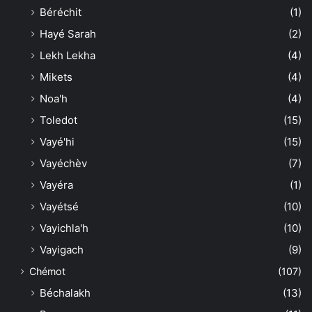
Béréchit
(1)
Hayé Sarah
(2)
Lekh Lekha
(4)
Mikets
(4)
Noa'h
(4)
Toledot
(15)
Vayé'hi
(15)
Vayéchèv
(7)
Vayéra
(1)
Vayétsé
(10)
Vayichla'h
(10)
Vayigach
(9)
Chémot
(107)
Béchalakh
(13)