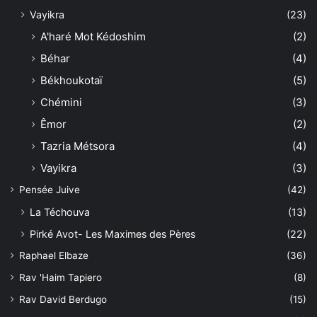
Vayikra
(23)
A'haré Mot Kédoshim
(2)
Béhar
(4)
Békhoukotaï
(5)
Chémini
(3)
Êmor
(2)
Tazria Métsora
(4)
Vayikra
(3)
Pensée Juive
(42)
La Téchouva
(13)
Pirké Avot- Les Maximes des Pères
(22)
Raphael Elbaze
(36)
Rav 'Haim Tapiero
(8)
Rav David Berdugo
(15)