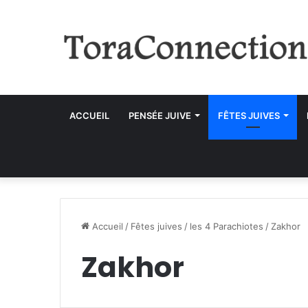
ACCUEIL
PENSÉE JUIVE
FÊTES JUIVES
Accueil
/
Fêtes juives
/
les 4 Parachiotes
/
Zakhor
Zakhor