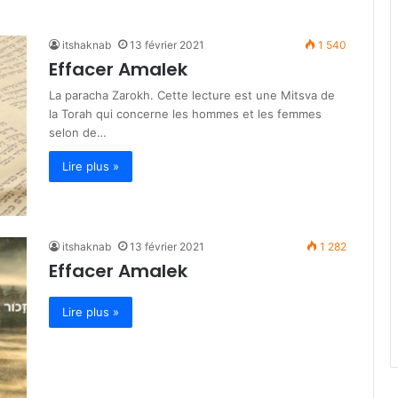
itshaknab
13 février 2021
1 540
Effacer Amalek
La paracha Zarokh. Cette lecture est une Mitsva de
la Torah qui concerne les hommes et les femmes
selon de…
Lire plus »
itshaknab
13 février 2021
1 282
Effacer Amalek
Lire plus »