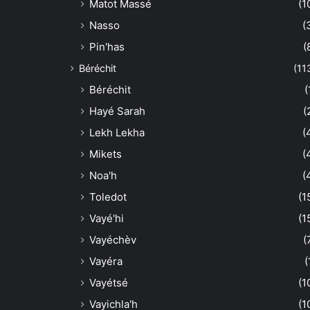
Matot Massé
(1
Nasso
(
Pin'has
(
Béréchit
(11
Béréchit
(
Hayé Sarah
(
Lekh Lekha
(
Mikets
(
Noa'h
(
Toledot
(1
Vayé'hi
(1
Vayéchèv
(
Vayéra
(
Vayétsé
(1
Vayichla'h
(1