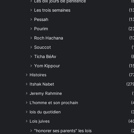
Les dix jours de pénitence
(
Les trois semaines
(1
Pessah
(1
Pourim
(2
Roch Hachana
(1
Souccot
(
Ticha BéAv
(
Yom Kippour
(1
Histoires
(7
Itshak Nabet
(27
Jeremy Rahmine
(
L'homme et son prochain
(
lois du quotidien
(
Lois juives
(4
"honorer ses parents" les lois
(