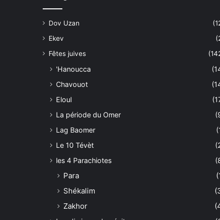
Dov Uzan
(1
Ekev
(
Fêtes juives
(14
'Hanoucca
(1
Chavouot
(1
Eloul
(1
La période du Omer
(
Lag Baomer
(
Le 10 Tévèt
(
les 4 Parachiotes
(
Para
(
Shékalim
(
Zakhor
(