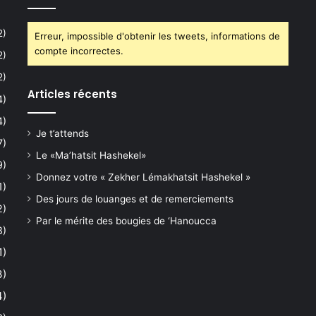
2)
Erreur, impossible d'obtenir les tweets, informations de
compte incorrectes.
2)
2)
Articles récents
4)
4)
Je t’attends
7)
Le «Ma’hatsit Hashekel»
9)
Donnez votre « Zekher Lémakhatsit Hashekel »
1)
Des jours de louanges et de remerciements
2)
Par le mérite des bougies de ‘Hanoucca
8)
1)
3)
4)