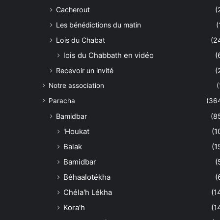
Cacherout
(
Les bénédictions du matin
(
Lois du Chabat
(2
lois du Chabbath en vidéo
(
Recevoir un invité
(
Notre association
(
Paracha
(36
Bamidbar
(8
'Houkat
(1
Balak
(1
Bamidbar
(
Béhaalotékha
(
Chéla'h Lékha
(1
Kora'h
(1