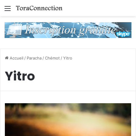
Menu
Accueil
/
Paracha
/
Chémot
/
Yitro
Yitro