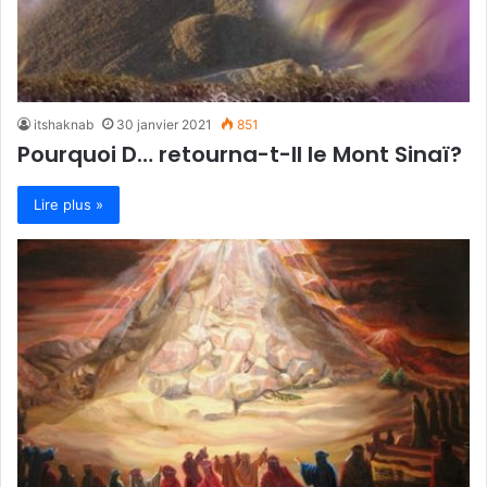
itshaknab
30 janvier 2021
851
Pourquoi D… retourna-t-Il le Mont Sinaï?
Lire plus »