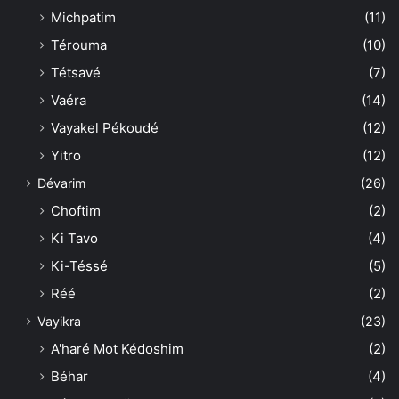
Michpatim
(11)
Térouma
(10)
Tétsavé
(7)
Vaéra
(14)
Vayakel Pékoudé
(12)
Yitro
(12)
Dévarim
(26)
Choftim
(2)
Ki Tavo
(4)
Ki-Téssé
(5)
Réé
(2)
Vayikra
(23)
A'haré Mot Kédoshim
(2)
Béhar
(4)