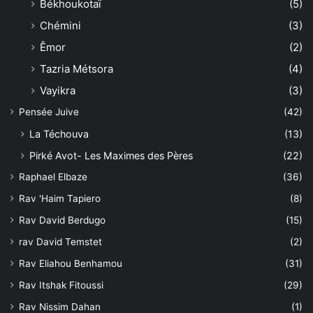
Békhoukotaï
(5)
Chémini
(3)
Êmor
(2)
Tazria Métsora
(4)
Vayikra
(3)
Pensée Juive
(42)
La Téchouva
(13)
Pirké Avot- Les Maximes des Pères
(22)
Raphael Elbaze
(36)
Rav 'Haim Tapiero
(8)
Rav David Berdugo
(15)
rav David Temstet
(2)
Rav Eliahou Benhamou
(31)
Rav Itshak Fitoussi
(29)
Rav Nissim Dahan
(1)