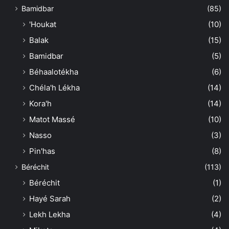
Bamidbar
(85)
'Houkat
(10)
Balak
(15)
Bamidbar
(5)
Béhaalotékha
(6)
Chéla'h Lékha
(14)
Kora'h
(14)
Matot Massé
(10)
Nasso
(3)
Pin'has
(8)
Béréchit
(113)
Béréchit
(1)
Hayé Sarah
(2)
Lekh Lekha
(4)