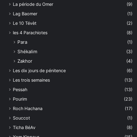
La période du Omer
(9)
Lag Baomer
(1)
Le 10 Tévèt
(2)
les 4 Parachiotes
(8)
Para
(1)
Shékalim
(3)
Zakhor
(4)
Les dix jours de pénitence
(6)
Les trois semaines
(13)
Pessah
(13)
Pourim
(23)
Roch Hachana
(17)
Souccot
(1)
Ticha BéAv
(8)
Yom Kippour
(15)