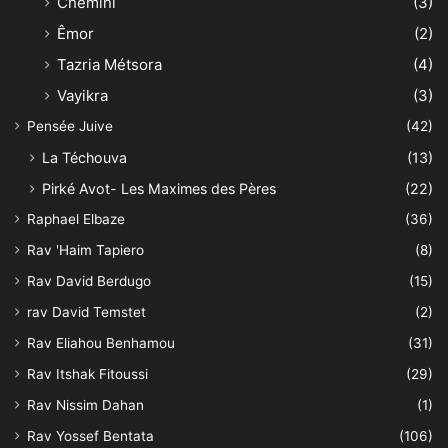
Chémini
(3)
Êmor
(2)
Tazria Métsora
(4)
Vayikra
(3)
Pensée Juive
(42)
La Téchouva
(13)
Pirké Avot- Les Maximes des Pères
(22)
Raphael Elbaze
(36)
Rav 'Haim Tapiero
(8)
Rav David Berdugo
(15)
rav David Temstet
(2)
Rav Eliahou Benhamou
(31)
Rav Itshak Fitoussi
(29)
Rav Nissim Dahan
(1)
Rav Yossef Bentata
(106)