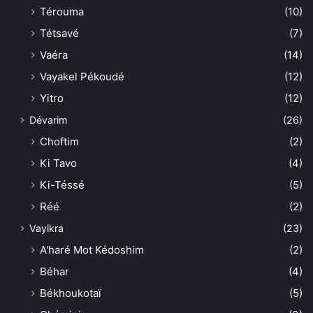
Térouma
(10)
Tétsavé
(7)
Vaéra
(14)
Vayakel Pékoudé
(12)
Yitro
(12)
Dévarim
(26)
Choftim
(2)
Ki Tavo
(4)
Ki-Téssé
(5)
Réé
(2)
Vayikra
(23)
A'haré Mot Kédoshim
(2)
Béhar
(4)
Békhoukotaï
(5)