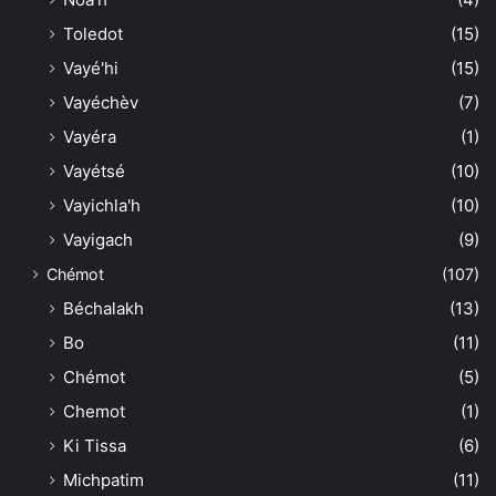
Toledot
(15)
Vayé'hi
(15)
Vayéchèv
(7)
Vayéra
(1)
Vayétsé
(10)
Vayichla'h
(10)
Vayigach
(9)
Chémot
(107)
Béchalakh
(13)
Bo
(11)
Chémot
(5)
Chemot
(1)
Ki Tissa
(6)
Michpatim
(11)