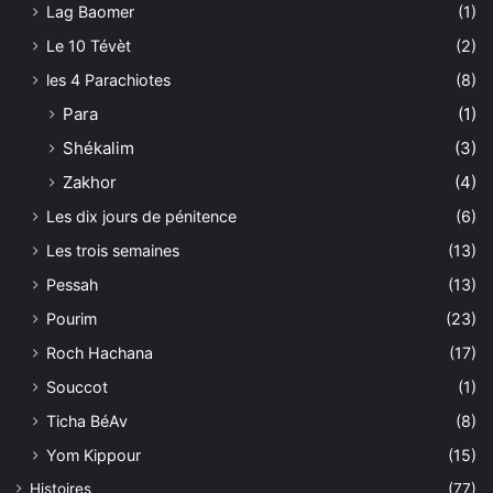
Lag Baomer
(1)
Le 10 Tévèt
(2)
les 4 Parachiotes
(8)
Para
(1)
Shékalim
(3)
Zakhor
(4)
Les dix jours de pénitence
(6)
Les trois semaines
(13)
Pessah
(13)
Pourim
(23)
Roch Hachana
(17)
Souccot
(1)
Ticha BéAv
(8)
Yom Kippour
(15)
Histoires
(77)