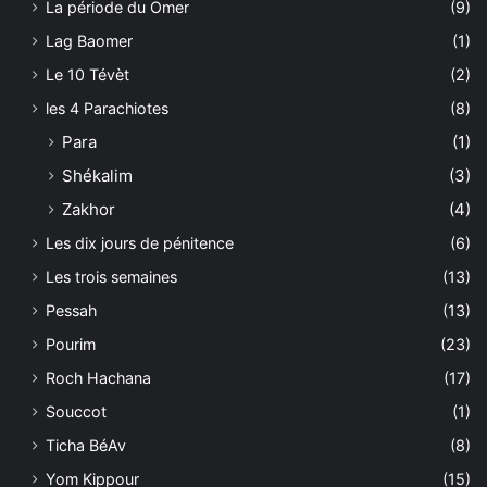
La période du Omer
(9)
Lag Baomer
(1)
Le 10 Tévèt
(2)
les 4 Parachiotes
(8)
Para
(1)
Shékalim
(3)
Zakhor
(4)
Les dix jours de pénitence
(6)
Les trois semaines
(13)
Pessah
(13)
Pourim
(23)
Roch Hachana
(17)
Souccot
(1)
Ticha BéAv
(8)
Yom Kippour
(15)