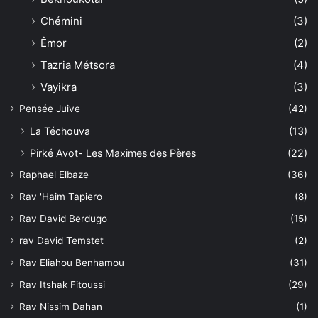
Chémini
(3)
Êmor
(2)
Tazria Métsora
(4)
Vayikra
(3)
Pensée Juive
(42)
La Téchouva
(13)
Pirké Avot- Les Maximes des Pères
(22)
Raphael Elbaze
(36)
Rav 'Haim Tapiero
(8)
Rav David Berdugo
(15)
rav David Temstet
(2)
Rav Eliahou Benhamou
(31)
Rav Itshak Fitoussi
(29)
Rav Nissim Dahan
(1)