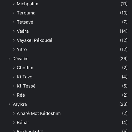
Michpatim
(11)
Térouma
(10)
Tétsavé
(7)
Vaéra
(14)
Vayakel Pékoudé
(12)
Yitro
(12)
Dévarim
(26)
Choftim
(2)
Ki Tavo
(4)
Ki-Téssé
(5)
Réé
(2)
Vayikra
(23)
A'haré Mot Kédoshim
(2)
Béhar
(4)
Békhoukotaï
(5)