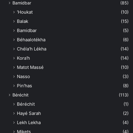
Bamidbar
(85)
'Houkat
(10)
Balak
(15)
Bamidbar
(5)
Béhaalotékha
(6)
Chéla'h Lékha
(14)
Kora'h
(14)
Matot Massé
(10)
Nasso
(3)
Pin'has
(8)
Béréchit
(113)
Béréchit
(1)
Hayé Sarah
(2)
Lekh Lekha
(4)
Mikets
(4)