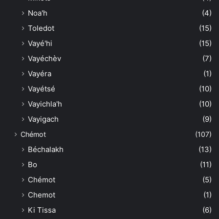
Noa'h
(4)
Toledot
(15)
Vayé'hi
(15)
Vayéchèv
(7)
Vayéra
(1)
Vayétsé
(10)
Vayichla'h
(10)
Vayigach
(9)
Chémot
(107)
Béchalakh
(13)
Bo
(11)
Chémot
(5)
Chemot
(1)
Ki Tissa
(6)