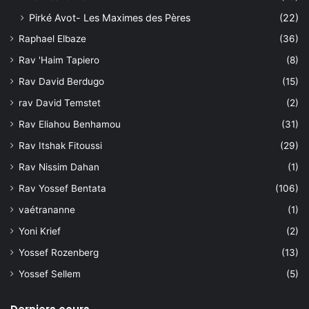
Pirké Avot- Les Maximes des Pères
(22)
Raphael Elbaze
(36)
Rav 'Haim Tapiero
(8)
Rav David Berdugo
(15)
rav David Temstet
(2)
Rav Eliahou Benhamou
(31)
Rav Itshak Fitoussi
(29)
Rav Nissim Dahan
(1)
Rav Yossef Bentata
(106)
vaétrananne
(1)
Yoni Krief
(2)
Yossef Rozenberg
(13)
Yossef Sellem
(5)