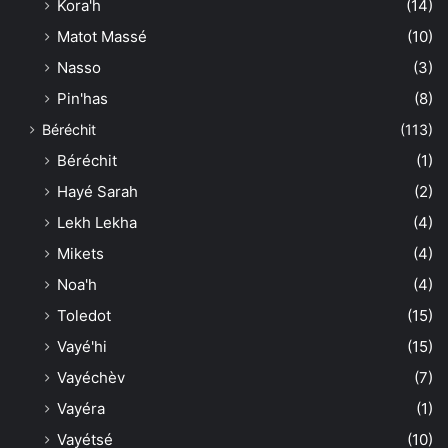
Kora'h
(14)
Matot Massé
(10)
Nasso
(3)
Pin'has
(8)
Béréchit
(113)
Béréchit
(1)
Hayé Sarah
(2)
Lekh Lekha
(4)
Mikets
(4)
Noa'h
(4)
Toledot
(15)
Vayé'hi
(15)
Vayéchèv
(7)
Vayéra
(1)
Vayétsé
(10)