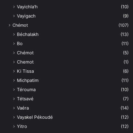
Vayichla'h
(10)
Vayigach
(9)
Chémot
(107)
Béchalakh
(13)
Bo
(11)
Chémot
(5)
Chemot
(1)
Ki Tissa
(6)
Michpatim
(11)
Térouma
(10)
Tétsavé
(7)
Vaéra
(14)
Vayakel Pékoudé
(12)
Yitro
(12)