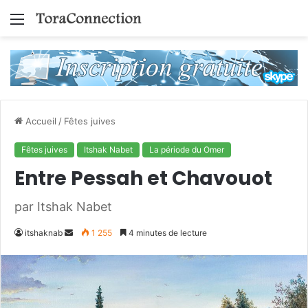
Menu
Accueil
/
Fêtes juives
Fêtes juives
Itshak Nabet
La période du Omer
Entre Pessah et Chavouot
par Itshak Nabet
Envoyer
itshaknab
1 255
4 minutes de lecture
un
courriel