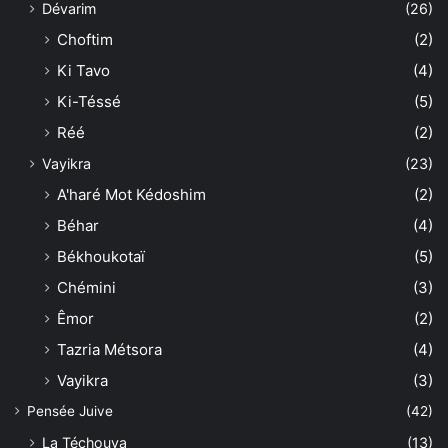
Dévarim
(26)
Choftim
(2)
Ki Tavo
(4)
Ki-Téssé
(5)
Réé
(2)
Vayikra
(23)
A'haré Mot Kédoshim
(2)
Béhar
(4)
Békhoukotaï
(5)
Chémini
(3)
Êmor
(2)
Tazria Métsora
(4)
Vayikra
(3)
Pensée Juive
(42)
La Téchouva
(13)