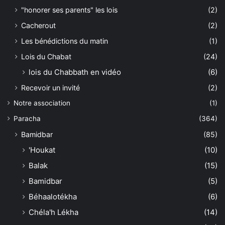
"honorer ses parents" les lois
(2)
Cacherout
(2)
Les bénédictions du matin
(1)
Lois du Chabat
(24)
lois du Chabbath en vidéo
(6)
Recevoir un invité
(2)
Notre association
(1)
Paracha
(364)
Bamidbar
(85)
'Houkat
(10)
Balak
(15)
Bamidbar
(5)
Béhaalotékha
(6)
Chéla'h Lékha
(14)