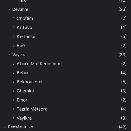
Yitro
(12)
Dévarim
(26)
Choftim
(2)
Ki Tavo
(4)
Ki-Téssé
(5)
Réé
(2)
Vayikra
(23)
A'haré Mot Kédoshim
(2)
Béhar
(4)
Békhoukotaï
(5)
Chémini
(3)
Êmor
(2)
Tazria Métsora
(4)
Vayikra
(3)
Pensée Juive
(42)