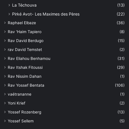
La Téchouva
(13)
Pirké Avot- Les Maximes des Pères
(22)
Raphael Elbaze
(36)
Rav 'Haim Tapiero
(8)
Rav David Berdugo
(15)
rav David Temstet
(2)
Rav Eliahou Benhamou
(31)
Rav Itshak Fitoussi
(29)
Rav Nissim Dahan
(1)
Rav Yossef Bentata
(106)
vaétrananne
(1)
Yoni Krief
(2)
Yossef Rozenberg
(13)
Yossef Sellem
(5)