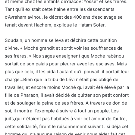
et même chez les enfants deYaacov :Yossef et ses frères.
Tant qu’il existait cette haine entre les descendants
d’Avraham avinou, le décret des 400 ans d’esclavage se
tenait devant Hachem, explique le Hatam Sofer.
Soudain, un homme se leva et déchira cette punition
divine. « Moché grandit et sortit voir les souffrances de
ses frères. » Nos sages enseignent que Moché rabénou
sortait de son palais pour pleurer avec les esclaves. Mais
plus que cela, il les aidait autant qu’il pouvait, il portait leur
charge…Bien que la tribu de Lévi n’était pas obligé de
travailler, et encore moins Moché qui avait été élevé par la
fille de Pharaon, il avait décidé de quitter son petit confort
et de soulager la peine de ses frères. A travers ce don de
soi, il montra ll’exemple à suivre à tout un peuple. Les
juifs,qui n’étaient pas habitués à voir cet amour de l’autre,
cette solidarité, firent le raisonnement suivant : si déjà cet
homme qui n’a aucune raison de venir nous aider fait cet