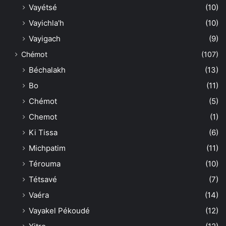
Vayétsé
(10)
Vayichla'h
(10)
Vayigach
(9)
Chémot
(107)
Béchalakh
(13)
Bo
(11)
Chémot
(5)
Chemot
(1)
Ki Tissa
(6)
Michpatim
(11)
Térouma
(10)
Tétsavé
(7)
Vaéra
(14)
Vayakel Pékoudé
(12)