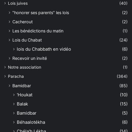
Lois juives
(40)
"honorer ses parents" les lois
(2)
Cacherout
(2)
Les bénédictions du matin
(1)
Lois du Chabat
(24)
lois du Chabbath en vidéo
(6)
Recevoir un invité
(2)
Notre association
(1)
Paracha
(364)
Bamidbar
(85)
'Houkat
(10)
Balak
(15)
Bamidbar
(5)
Béhaalotékha
(6)
Chéla'h Lékha
(14)