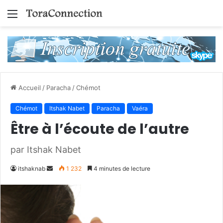
Menu
Accueil
/
Paracha
/
Chémot
Chémot
Itshak Nabet
Paracha
Vaéra
Être à l’écoute de l’autre
par Itshak Nabet
Envoyer
itshaknab
1 232
4 minutes de lecture
un
courriel