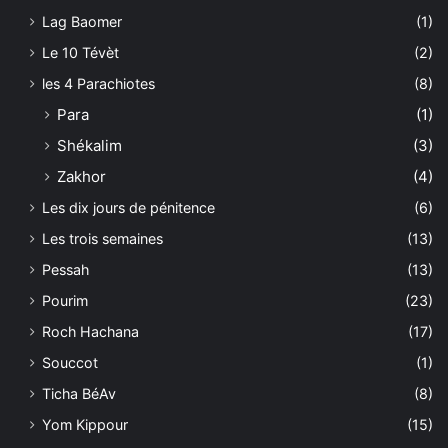
Lag Baomer
(1)
Le 10 Tévèt
(2)
les 4 Parachiotes
(8)
Para
(1)
Shékalim
(3)
Zakhor
(4)
Les dix jours de pénitence
(6)
Les trois semaines
(13)
Pessah
(13)
Pourim
(23)
Roch Hachana
(17)
Souccot
(1)
Ticha BéAv
(8)
Yom Kippour
(15)