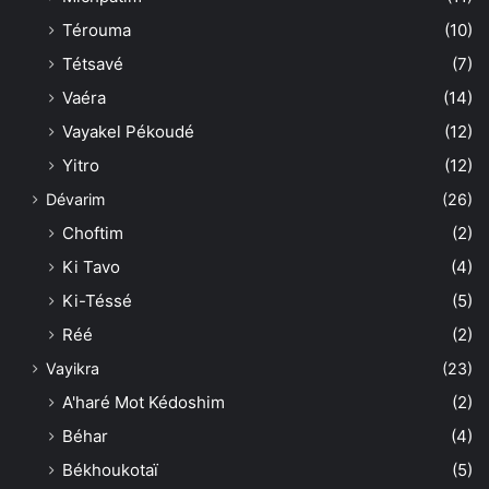
Térouma
(10)
Tétsavé
(7)
Vaéra
(14)
Vayakel Pékoudé
(12)
Yitro
(12)
Dévarim
(26)
Choftim
(2)
Ki Tavo
(4)
Ki-Téssé
(5)
Réé
(2)
Vayikra
(23)
A'haré Mot Kédoshim
(2)
Béhar
(4)
Békhoukotaï
(5)