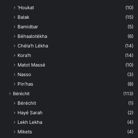
'Houkat
(10)
Balak
(15)
Bamidbar
(5)
Béhaalotékha
(6)
Chéla'h Lékha
(14)
Kora'h
(14)
Matot Massé
(10)
Nasso
(3)
Pin'has
(8)
Béréchit
(113)
Béréchit
(1)
Hayé Sarah
(2)
Lekh Lekha
(4)
Mikets
(4)