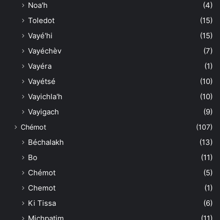
Noa'h
(4)
Toledot
(15)
Vayé'hi
(15)
Vayéchèv
(7)
Vayéra
(1)
Vayétsé
(10)
Vayichla'h
(10)
Vayigach
(9)
Chémot
(107)
Béchalakh
(13)
Bo
(11)
Chémot
(5)
Chemot
(1)
Ki Tissa
(6)
Michpatim
(11)