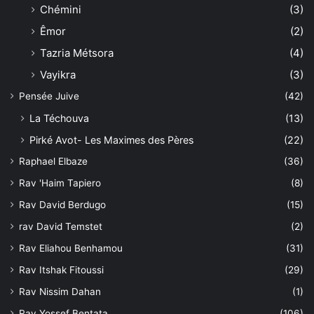
Chémini
(3)
Êmor
(2)
Tazria Métsora
(4)
Vayikra
(3)
Pensée Juive
(42)
La Téchouva
(13)
Pirké Avot- Les Maximes des Pères
(22)
Raphael Elbaze
(36)
Rav 'Haim Tapiero
(8)
Rav David Berdugo
(15)
rav David Temstet
(2)
Rav Eliahou Benhamou
(31)
Rav Itshak Fitoussi
(29)
Rav Nissim Dahan
(1)
Rav Yossef Bentata
(106)