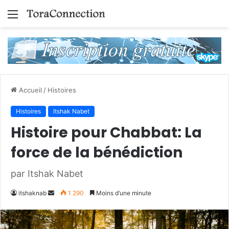
Menu
Accueil
/
Histoires
Histoires
Itshak Nabet
Histoire pour Chabbat: La
force de la bénédiction
par Itshak Nabet
Envoyer
itshaknab
1 290
Moins d’une minute
un
courriel