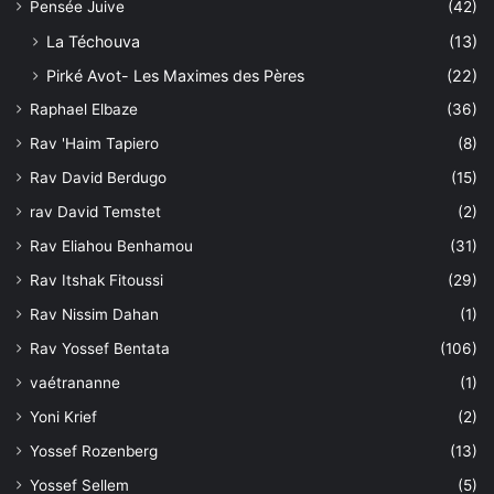
Pensée Juive
(42)
La Téchouva
(13)
Pirké Avot- Les Maximes des Pères
(22)
Raphael Elbaze
(36)
Rav 'Haim Tapiero
(8)
Rav David Berdugo
(15)
rav David Temstet
(2)
Rav Eliahou Benhamou
(31)
Rav Itshak Fitoussi
(29)
Rav Nissim Dahan
(1)
Rav Yossef Bentata
(106)
vaétrananne
(1)
Yoni Krief
(2)
Yossef Rozenberg
(13)
Yossef Sellem
(5)