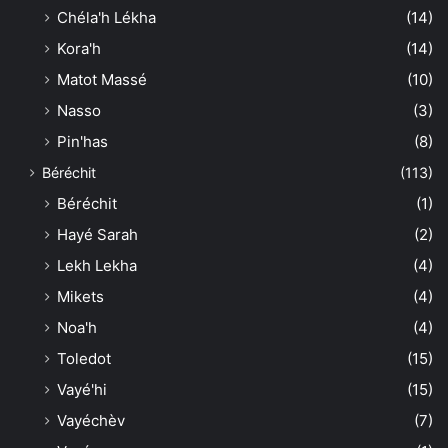
Chéla'h Lékha
(14)
Kora'h
(14)
Matot Massé
(10)
Nasso
(3)
Pin'has
(8)
Béréchit
(113)
Béréchit
(1)
Hayé Sarah
(2)
Lekh Lekha
(4)
Mikets
(4)
Noa'h
(4)
Toledot
(15)
Vayé'hi
(15)
Vayéchèv
(7)