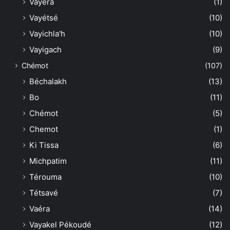
Vayéra
(1)
Vayétsé
(10)
Vayichla'h
(10)
Vayigach
(9)
Chémot
(107)
Béchalakh
(13)
Bo
(11)
Chémot
(5)
Chemot
(1)
Ki Tissa
(6)
Michpatim
(11)
Térouma
(10)
Tétsavé
(7)
Vaéra
(14)
Vayakel Pékoudé
(12)