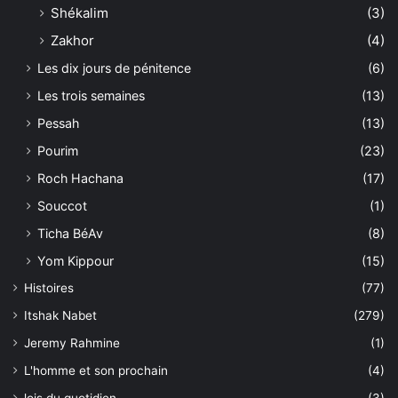
Shékalim
(3)
Zakhor
(4)
Les dix jours de pénitence
(6)
Les trois semaines
(13)
Pessah
(13)
Pourim
(23)
Roch Hachana
(17)
Souccot
(1)
Ticha BéAv
(8)
Yom Kippour
(15)
Histoires
(77)
Itshak Nabet
(279)
Jeremy Rahmine
(1)
L'homme et son prochain
(4)
lois du quotidien
(3)