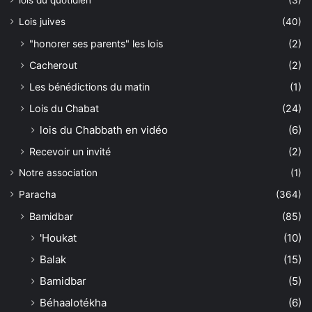
Lois juives
(40)
"honorer ses parents" les lois
(2)
Cacherout
(2)
Les bénédictions du matin
(1)
Lois du Chabat
(24)
lois du Chabbath en vidéo
(6)
Recevoir un invité
(2)
Notre association
(1)
Paracha
(364)
Bamidbar
(85)
'Houkat
(10)
Balak
(15)
Bamidbar
(5)
Béhaalotékha
(6)