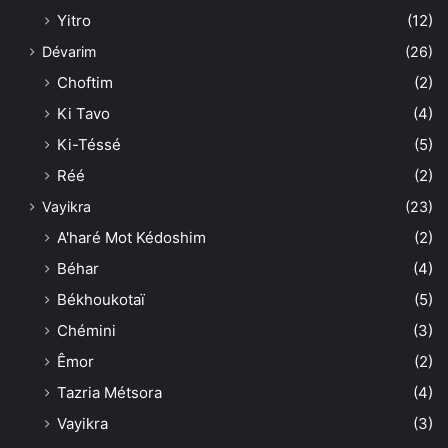
Yitro
(12)
Dévarim
(26)
Choftim
(2)
Ki Tavo
(4)
Ki-Téssé
(5)
Réé
(2)
Vayikra
(23)
A'haré Mot Kédoshim
(2)
Béhar
(4)
Békhoukotaï
(5)
Chémini
(3)
Êmor
(2)
Tazria Métsora
(4)
Vayikra
(3)