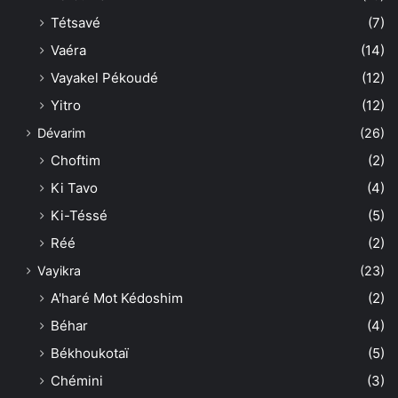
Tétsavé
(7)
Vaéra
(14)
Vayakel Pékoudé
(12)
Yitro
(12)
Dévarim
(26)
Choftim
(2)
Ki Tavo
(4)
Ki-Téssé
(5)
Réé
(2)
Vayikra
(23)
A'haré Mot Kédoshim
(2)
Béhar
(4)
Békhoukotaï
(5)
Chémini
(3)