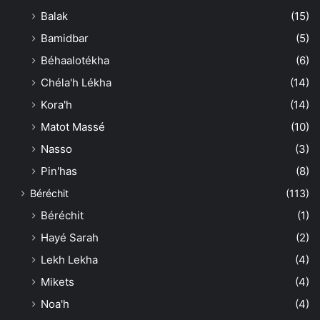
Balak
(15)
Bamidbar
(5)
Béhaalotékha
(6)
Chéla'h Lékha
(14)
Kora'h
(14)
Matot Massé
(10)
Nasso
(3)
Pin'has
(8)
Béréchit
(113)
Béréchit
(1)
Hayé Sarah
(2)
Lekh Lekha
(4)
Mikets
(4)
Noa'h
(4)