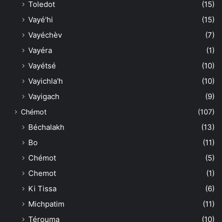
Toledot
(15)
Vayé'hi
(15)
Vayéchèv
(7)
Vayéra
(1)
Vayétsé
(10)
Vayichla'h
(10)
Vayigach
(9)
Chémot
(107)
Béchalakh
(13)
Bo
(11)
Chémot
(5)
Chemot
(1)
Ki Tissa
(6)
Michpatim
(11)
Térouma
(10)