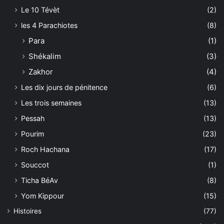
Le 10 Tévèt
(2)
les 4 Parachiotes
(8)
Para
(1)
Shékalim
(3)
Zakhor
(4)
Les dix jours de pénitence
(6)
Les trois semaines
(13)
Pessah
(13)
Pourim
(23)
Roch Hachana
(17)
Souccot
(1)
Ticha BéAv
(8)
Yom Kippour
(15)
Histoires
(77)