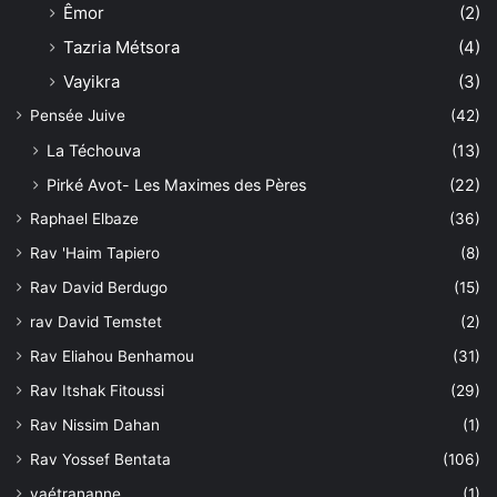
Êmor
(2)
Tazria Métsora
(4)
Vayikra
(3)
Pensée Juive
(42)
La Téchouva
(13)
Pirké Avot- Les Maximes des Pères
(22)
Raphael Elbaze
(36)
Rav 'Haim Tapiero
(8)
Rav David Berdugo
(15)
rav David Temstet
(2)
Rav Eliahou Benhamou
(31)
Rav Itshak Fitoussi
(29)
Rav Nissim Dahan
(1)
Rav Yossef Bentata
(106)
vaétrananne
(1)