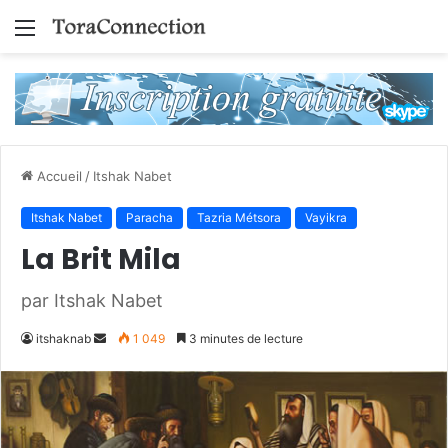
Menu
Accueil
/
Itshak Nabet
Itshak Nabet
Paracha
Tazria Métsora
Vayikra
La Brit Mila
par Itshak Nabet
Envoyer
itshaknab
1 049
3 minutes de lecture
un
courriel