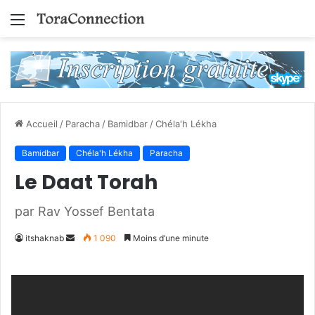
Menu
Accueil
/
Paracha
/
Bamidbar
/
Chéla'h Lékha
Bamidbar
Chéla'h Lékha
Paracha
Le Daat Torah
par Rav Yossef Bentata
Envoyer
itshaknab
1 090
Moins d’une minute
un
courriel