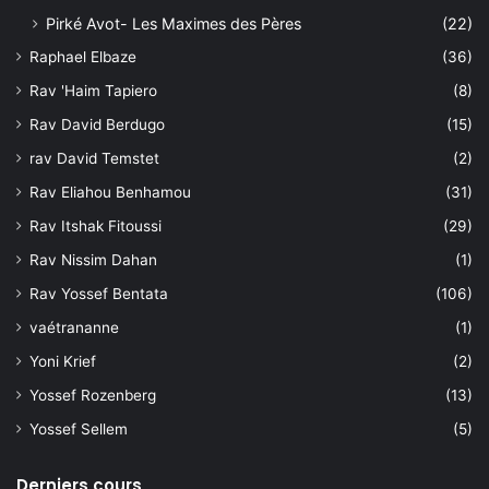
Pirké Avot- Les Maximes des Pères
(22)
Raphael Elbaze
(36)
Rav 'Haim Tapiero
(8)
Rav David Berdugo
(15)
rav David Temstet
(2)
Rav Eliahou Benhamou
(31)
Rav Itshak Fitoussi
(29)
Rav Nissim Dahan
(1)
Rav Yossef Bentata
(106)
vaétrananne
(1)
Yoni Krief
(2)
Yossef Rozenberg
(13)
Yossef Sellem
(5)
Derniers cours