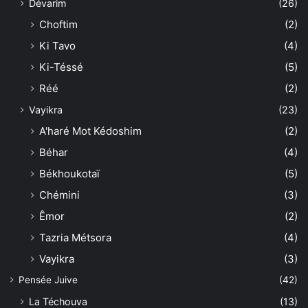
Dévarim
(26)
Choftim
(2)
Ki Tavo
(4)
Ki-Téssé
(5)
Réé
(2)
Vayikra
(23)
A'haré Mot Kédoshim
(2)
Béhar
(4)
Békhoukotaï
(5)
Chémini
(3)
Êmor
(2)
Tazria Métsora
(4)
Vayikra
(3)
Pensée Juive
(42)
La Téchouva
(13)