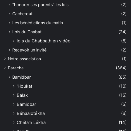
"honorer ses parents" les lois
(2)
Cacherout
(2)
Les bénédictions du matin
(1)
Lois du Chabat
(24)
lois du Chabbath en vidéo
(6)
Recevoir un invité
(2)
Notre association
(1)
Paracha
(364)
Bamidbar
(85)
'Houkat
(10)
Balak
(15)
Bamidbar
(5)
Béhaalotékha
(6)
Chéla'h Lékha
(14)