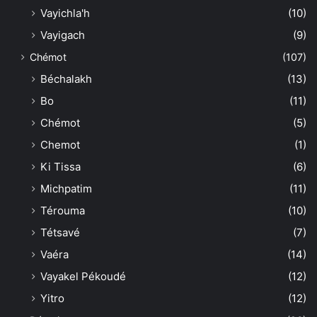
Vayichla'h
(10)
Vayigach
(9)
Chémot
(107)
Béchalakh
(13)
Bo
(11)
Chémot
(5)
Chemot
(1)
Ki Tissa
(6)
Michpatim
(11)
Térouma
(10)
Tétsavé
(7)
Vaéra
(14)
Vayakel Pékoudé
(12)
Yitro
(12)