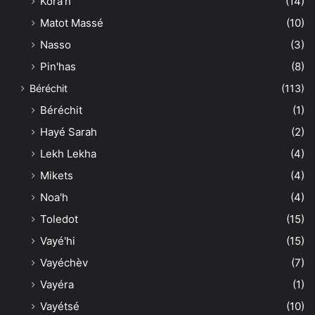
Kora'h
(14)
Matot Massé
(10)
Nasso
(3)
Pin'has
(8)
Béréchit
(113)
Béréchit
(1)
Hayé Sarah
(2)
Lekh Lekha
(4)
Mikets
(4)
Noa'h
(4)
Toledot
(15)
Vayé'hi
(15)
Vayéchèv
(7)
Vayéra
(1)
Vayétsé
(10)