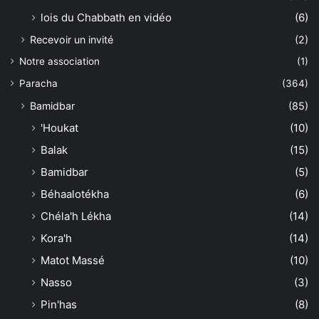
lois du Chabbath en vidéo
(6)
Recevoir un invité
(2)
Notre association
(1)
Paracha
(364)
Bamidbar
(85)
'Houkat
(10)
Balak
(15)
Bamidbar
(5)
Béhaalotékha
(6)
Chéla'h Lékha
(14)
Kora'h
(14)
Matot Massé
(10)
Nasso
(3)
Pin'has
(8)