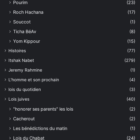
Pourim
(23)
Roch Hachana
(17)
Souccot
(1)
Ticha BéAv
(8)
Yom Kippour
(15)
Histoires
(77)
Itshak Nabet
(279)
Jeremy Rahmine
(1)
L'homme et son prochain
(4)
lois du quotidien
(3)
Lois juives
(40)
"honorer ses parents" les lois
(2)
Cacherout
(2)
Les bénédictions du matin
(1)
Lois du Chabat
(24)