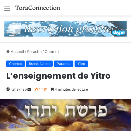
Menu
Accueil
/
Paracha
/
Chémot
Chémot
Itshak Nabet
Paracha
Yitro
L’enseignement de Yitro
Envoyer
itshaknab
1 491
4 minutes de lecture
un
courriel