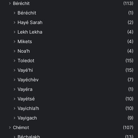
Béréchit
(113)
Béréchit
(1)
Hayé Sarah
(2)
Lekh Lekha
(4)
Mikets
(4)
Noa'h
(4)
Toledot
(15)
Vayé'hi
(15)
Vayéchèv
(7)
Vayéra
(1)
Vayétsé
(10)
Vayichla'h
(10)
Vayigach
(9)
Chémot
(107)
Béchalakh
(13)