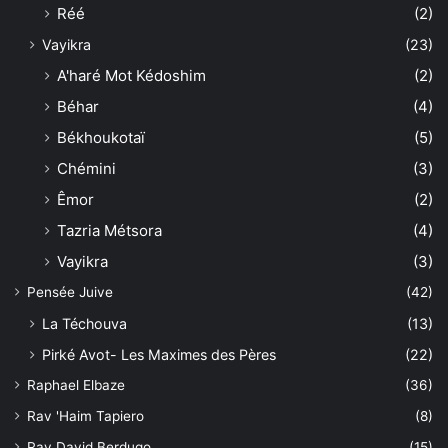
Réé
(2)
Vayikra
(23)
A'haré Mot Kédoshim
(2)
Béhar
(4)
Békhoukotaï
(5)
Chémini
(3)
Êmor
(2)
Tazria Métsora
(4)
Vayikra
(3)
Pensée Juive
(42)
La Téchouva
(13)
Pirké Avot- Les Maximes des Pères
(22)
Raphael Elbaze
(36)
Rav 'Haim Tapiero
(8)
Rav David Berdugo
(15)