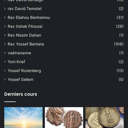
rav David Temstet
(2)
Rav Eliahou Benhamou
(31)
Rav Itshak Fitoussi
(29)
Rav Nissim Dahan
(1)
Rav Yossef Bentata
(106)
vaétrananne
(1)
Yoni Krief
(2)
Yossef Rozenberg
(13)
Yossef Sellem
(5)
Derniers cours