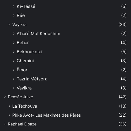
Ki-Téssé
(5)
Réé
(2)
Vayikra
(23)
A'haré Mot Kédoshim
(2)
Béhar
(4)
Békhoukotaï
(5)
Chémini
(3)
Êmor
(2)
Tazria Métsora
(4)
Vayikra
(3)
Pensée Juive
(42)
La Téchouva
(13)
Pirké Avot- Les Maximes des Pères
(22)
Raphael Elbaze
(36)