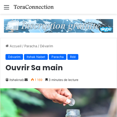
Menu
Accueil
/
Paracha
/
Dévarim
Dévarim
Itshak Nabet
Paracha
Réé
Ouvrir Sa main
Envoyer
itshaknab
1 169
3 minutes de lecture
un
courriel