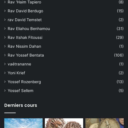
Rav 'Haim Tapiero
(8)
Rav David Berdugo
(15)
rav David Temstet
(2)
Rav Eliahou Benhamou
(31)
Rav Itshak Fitoussi
(29)
Rav Nissim Dahan
(1)
Rav Yossef Bentata
(106)
vaétrananne
(1)
Yoni Krief
(2)
Yossef Rozenberg
(13)
Yossef Sellem
(5)
Derniers cours