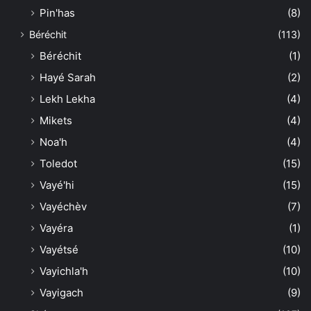
Pin'has
(8)
Béréchit
(113)
Béréchit
(1)
Hayé Sarah
(2)
Lekh Lekha
(4)
Mikets
(4)
Noa'h
(4)
Toledot
(15)
Vayé'hi
(15)
Vayéchèv
(7)
Vayéra
(1)
Vayétsé
(10)
Vayichla'h
(10)
Vayigach
(9)