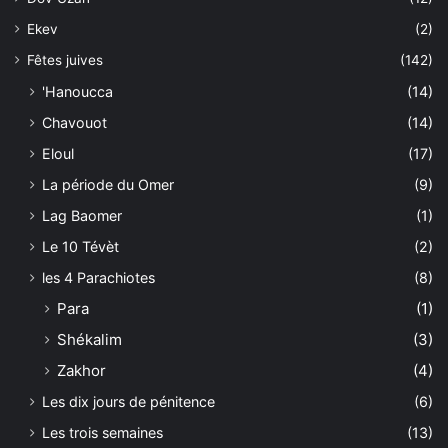
Ekev
(2)
Fêtes juives
(142)
'Hanoucca
(14)
Chavouot
(14)
Eloul
(17)
La période du Omer
(9)
Lag Baomer
(1)
Le 10 Tévèt
(2)
les 4 Parachiotes
(8)
Para
(1)
Shékalim
(3)
Zakhor
(4)
Les dix jours de pénitence
(6)
Les trois semaines
(13)