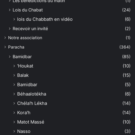
Les bénédictions du matin
(1)
Lois du Chabat
(24)
lois du Chabbath en vidéo
(6)
Recevoir un invité
(2)
Notre association
(1)
Paracha
(364)
Bamidbar
(85)
'Houkat
(10)
Balak
(15)
Bamidbar
(5)
Béhaalotékha
(6)
Chéla'h Lékha
(14)
Kora'h
(14)
Matot Massé
(10)
Nasso
(3)