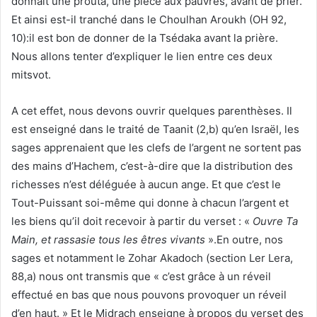
donnait une prouta, une pièce aux pauvres, avant de prier.
Et ainsi est-il tranché dans le Choulhan Aroukh (OH 92,
10):il est bon de donner de la Tsédaka avant la prière.
Nous allons tenter d’expliquer le lien entre ces deux
mitsvot.
A cet effet, nous devons ouvrir quelques parenthèses. Il
est enseigné dans le traité de Taanit (2,b) qu’en Israël, les
sages apprenaient que les clefs de l’argent ne sortent pas
des mains d’Hachem, c’est-à-dire que la distribution des
richesses n’est déléguée à aucun ange. Et que c’est le
Tout-Puissant soi-même qui donne à chacun l’argent et
les biens qu’il doit recevoir à partir du verset : «
Ouvre Ta
Main, et rassasie tous les êtres vivants
».En outre, nos
sages et notamment le Zohar Akadoch (section Ler Lera,
88,a) nous ont transmis que « c’est grâce à un réveil
effectué en bas que nous pouvons provoquer un réveil
d’en haut. » Et le Midrach enseigne à propos du verset des