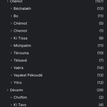
Chémot
(107)
Béchalakh
(13)
Bo
(11)
Chémot
(5)
Chemot
(1)
Ki Tissa
(6)
Michpatim
(11)
Térouma
(10)
Tétsavé
(7)
Vaéra
(14)
Vayakel Pékoudé
(12)
Yitro
(12)
Dévarim
(26)
Choftim
(2)
Ki Tavo
(4)