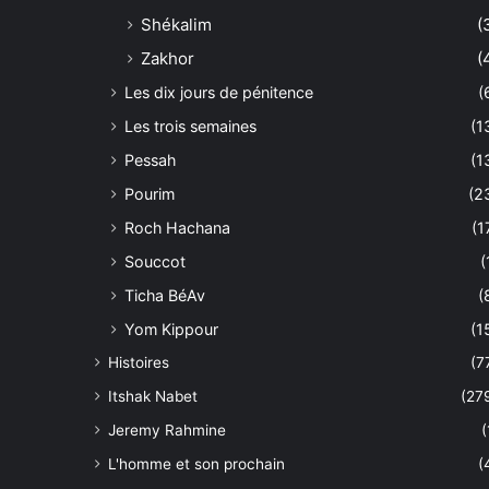
Shékalim
(
Zakhor
(
Les dix jours de pénitence
(
Les trois semaines
(1
Pessah
(1
Pourim
(2
Roch Hachana
(1
Souccot
(
Ticha BéAv
(
Yom Kippour
(1
Histoires
(7
Itshak Nabet
(27
Jeremy Rahmine
(
L'homme et son prochain
(