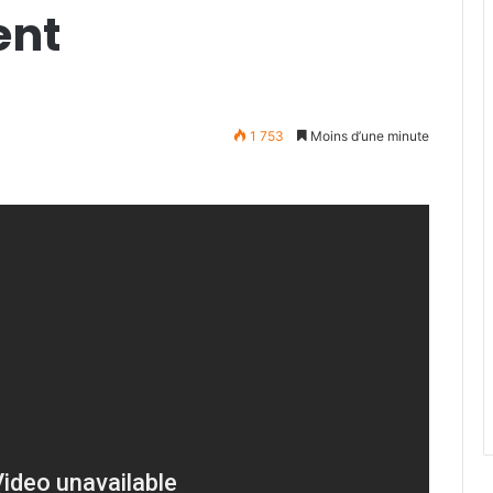
ent
1 753
Moins d’une minute