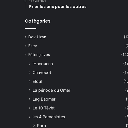
11 avril 2021
Prier les uns pour les autres
Catégories
Dov Uzan
(1
Ekev
(
Fêtes juives
(14
'Hanoucca
(1
Chavouot
(1
Eloul
(1
La période du Omer
(
Lag Baomer
(
Le 10 Tévèt
(
les 4 Parachiotes
(
Para
(