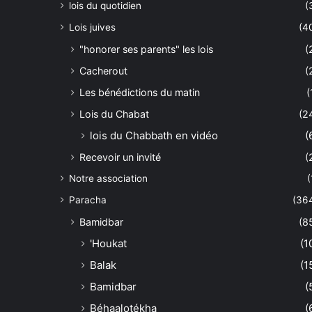
lois du quotidien
(
Lois juives
(4
"honorer ses parents" les lois
(
Cacherout
(
Les bénédictions du matin
(
Lois du Chabat
(2
lois du Chabbath en vidéo
(
Recevoir un invité
(
Notre association
(
Paracha
(36
Bamidbar
(8
'Houkat
(1
Balak
(1
Bamidbar
(
Béhaalotékha
(