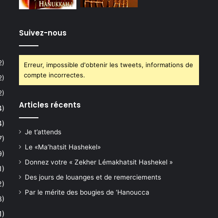
Suivez-nous
2)
Erreur, impossible d'obtenir les tweets, informations de
compte incorrectes.
2)
2)
Articles récents
4)
4)
Je t’attends
7)
Le «Ma’hatsit Hashekel»
9)
Donnez votre « Zekher Lémakhatsit Hashekel »
1)
Des jours de louanges et de remerciements
2)
Par le mérite des bougies de ‘Hanoucca
8)
1)