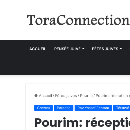
ACCUEIL
PENSÉE JUIVE
FÊTES JUIVES
Accueil
/
Fêtes juives
/
Pourim
/
Pourim: réception
Chémot
Paracha
Rav Yossef Bentata
Tétsavé
Pourim: récepti