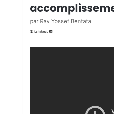
accomplissem
par Rav Yossef Bentata
Envoyer
itshaknab
un
courriel