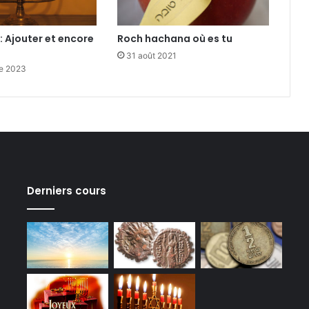
 Ajouter et encore
Roch hachana où es tu
31 août 2021
e 2023
Derniers cours