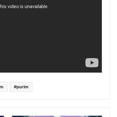
im
purim