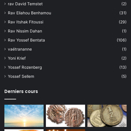
rav David Temstet
(2)
Rav Eliahou Benhamou
(31)
Rav Itshak Fitoussi
(29)
Rav Nissim Dahan
(1)
Rav Yossef Bentata
(106)
vaétrananne
(1)
Yoni Krief
(2)
Yossef Rozenberg
(13)
Yossef Sellem
(5)
Derniers cours