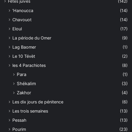
Fêtes juives
(142)
'Hanoucca
(14)
Chavouot
(14)
Eloul
(17)
La période du Omer
(9)
Lag Baomer
(1)
Le 10 Tévèt
(2)
les 4 Parachiotes
(8)
Para
(1)
Shékalim
(3)
Zakhor
(4)
Les dix jours de pénitence
(6)
Les trois semaines
(13)
Pessah
(13)
Pourim
(23)