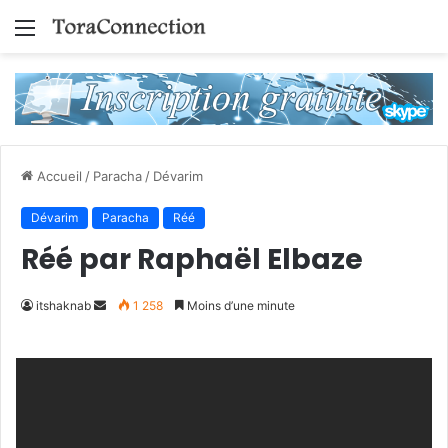
Menu
Accueil
/
Paracha
/
Dévarim
Dévarim
Paracha
Réé
Réé par Raphaël Elbaze
Envoyer
itshaknab
1 258
Moins d’une minute
un
courriel