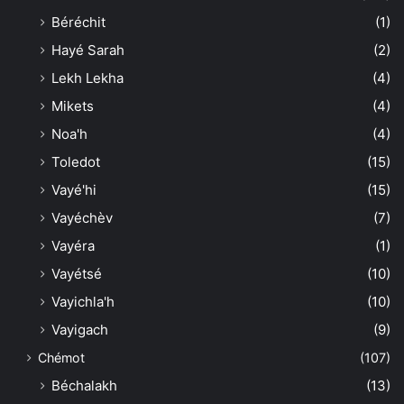
Béréchit
(1)
Hayé Sarah
(2)
Lekh Lekha
(4)
Mikets
(4)
Noa'h
(4)
Toledot
(15)
Vayé'hi
(15)
Vayéchèv
(7)
Vayéra
(1)
Vayétsé
(10)
Vayichla'h
(10)
Vayigach
(9)
Chémot
(107)
Béchalakh
(13)