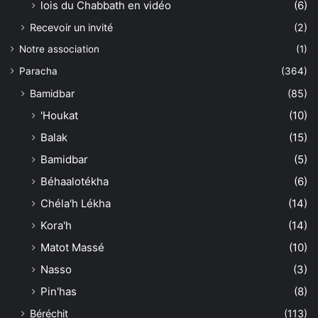
lois du Chabbath en vidéo
(6)
Recevoir un invité
(2)
Notre association
(1)
Paracha
(364)
Bamidbar
(85)
'Houkat
(10)
Balak
(15)
Bamidbar
(5)
Béhaalotékha
(6)
Chéla'h Lékha
(14)
Kora'h
(14)
Matot Massé
(10)
Nasso
(3)
Pin'has
(8)
Béréchit
(113)