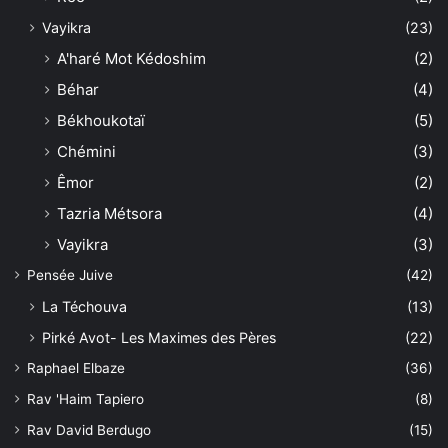
Vayikra
(23)
A'haré Mot Kédoshim
(2)
Béhar
(4)
Békhoukotaï
(5)
Chémini
(3)
Êmor
(2)
Tazria Métsora
(4)
Vayikra
(3)
Pensée Juive
(42)
La Téchouva
(13)
Pirké Avot- Les Maximes des Pères
(22)
Raphael Elbaze
(36)
Rav 'Haim Tapiero
(8)
Rav David Berdugo
(15)