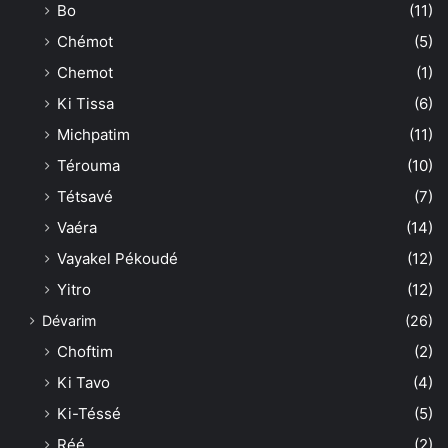
Bo
(11)
Chémot
(5)
Chemot
(1)
Ki Tissa
(6)
Michpatim
(11)
Térouma
(10)
Tétsavé
(7)
Vaéra
(14)
Vayakel Pékoudé
(12)
Yitro
(12)
Dévarim
(26)
Choftim
(2)
Ki Tavo
(4)
Ki-Téssé
(5)
Réé
(2)