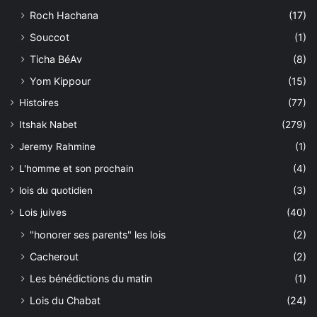
Roch Hachana
(17)
Souccot
(1)
Ticha BéAv
(8)
Yom Kippour
(15)
Histoires
(77)
Itshak Nabet
(279)
Jeremy Rahmine
(1)
L'homme et son prochain
(4)
lois du quotidien
(3)
Lois juives
(40)
"honorer ses parents" les lois
(2)
Cacherout
(2)
Les bénédictions du matin
(1)
Lois du Chabat
(24)