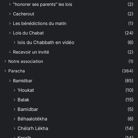
"honorer ses parents" les lois
(2)
Cacherout
(2)
Les bénédictions du matin
(1)
Lois du Chabat
(24)
lois du Chabbath en vidéo
(6)
Recevoir un invité
(2)
Notre association
(1)
Paracha
(364)
Bamidbar
(85)
'Houkat
(10)
Balak
(15)
Bamidbar
(5)
Béhaalotékha
(6)
Chéla'h Lékha
(14)
Kora'h
(14)