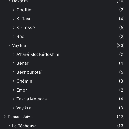
Dévarim
(26)
Choftim
(2)
Ki Tavo
(4)
Ki-Téssé
(5)
Réé
(2)
Vayikra
(23)
A'haré Mot Kédoshim
(2)
Béhar
(4)
Békhoukotaï
(5)
Chémini
(3)
Êmor
(2)
Tazria Métsora
(4)
Vayikra
(3)
Pensée Juive
(42)
La Téchouva
(13)