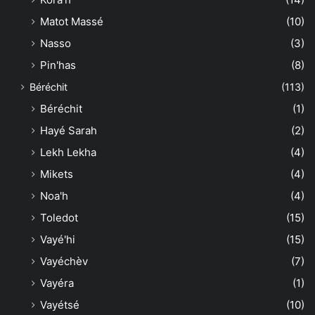
Matot Massé
(10)
Nasso
(3)
Pin'has
(8)
Béréchit
(113)
Béréchit
(1)
Hayé Sarah
(2)
Lekh Lekha
(4)
Mikets
(4)
Noa'h
(4)
Toledot
(15)
Vayé'hi
(15)
Vayéchèv
(7)
Vayéra
(1)
Vayétsé
(10)