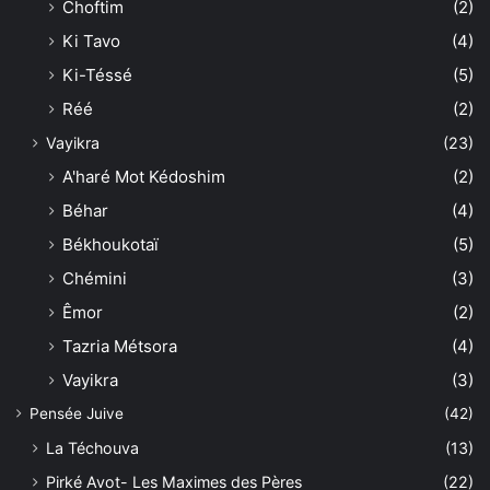
Choftim
(2)
Ki Tavo
(4)
Ki-Téssé
(5)
Réé
(2)
Vayikra
(23)
A'haré Mot Kédoshim
(2)
Béhar
(4)
Békhoukotaï
(5)
Chémini
(3)
Êmor
(2)
Tazria Métsora
(4)
Vayikra
(3)
Pensée Juive
(42)
La Téchouva
(13)
Pirké Avot- Les Maximes des Pères
(22)