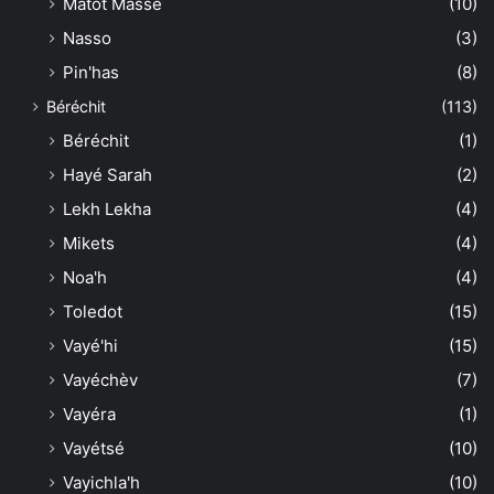
Matot Massé
(10)
Nasso
(3)
Pin'has
(8)
Béréchit
(113)
Béréchit
(1)
Hayé Sarah
(2)
Lekh Lekha
(4)
Mikets
(4)
Noa'h
(4)
Toledot
(15)
Vayé'hi
(15)
Vayéchèv
(7)
Vayéra
(1)
Vayétsé
(10)
Vayichla'h
(10)