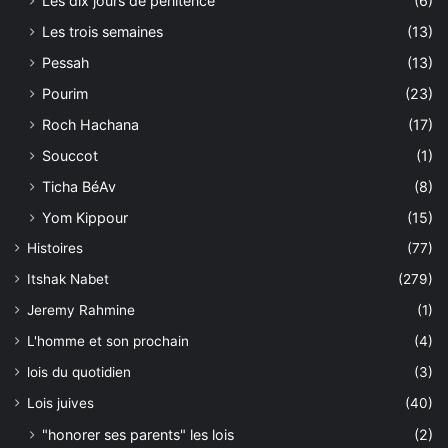
Les dix jours de pénitence
(6)
Les trois semaines
(13)
Pessah
(13)
Pourim
(23)
Roch Hachana
(17)
Souccot
(1)
Ticha BéAv
(8)
Yom Kippour
(15)
Histoires
(77)
Itshak Nabet
(279)
Jeremy Rahmine
(1)
L'homme et son prochain
(4)
lois du quotidien
(3)
Lois juives
(40)
"honorer ses parents" les lois
(2)