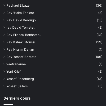
Raphael Elbaze
(36)
Rav 'Haim Tapiero
(8)
Rav David Berdugo
(15)
rav David Temstet
(2)
Rav Eliahou Benhamou
(31)
Rav Itshak Fitoussi
(29)
Rav Nissim Dahan
(1)
Rav Yossef Bentata
(106)
vaétrananne
(1)
Yoni Krief
(2)
Yossef Rozenberg
(13)
Yossef Sellem
(5)
Derniers cours