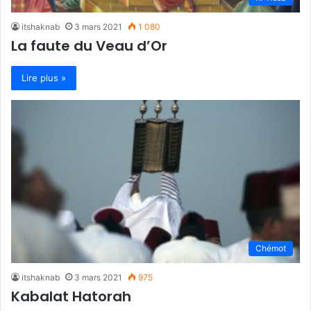
itshaknab
3 mars 2021
1 080
La faute du Veau d’Or
Lire plus »
Chémot
itshaknab
3 mars 2021
975
Kabalat Hatorah