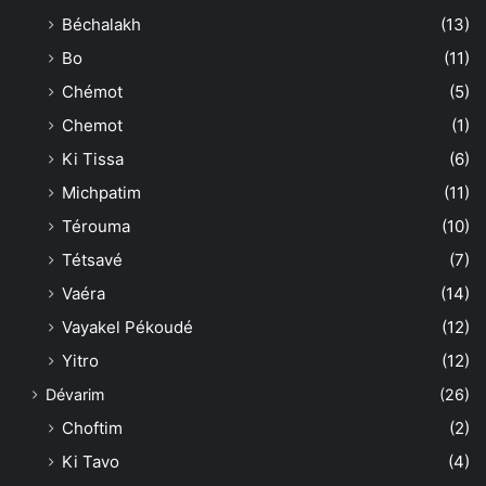
Béchalakh
(13)
Bo
(11)
Chémot
(5)
Chemot
(1)
Ki Tissa
(6)
Michpatim
(11)
Térouma
(10)
Tétsavé
(7)
Vaéra
(14)
Vayakel Pékoudé
(12)
Yitro
(12)
Dévarim
(26)
Choftim
(2)
Ki Tavo
(4)