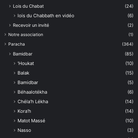
Lois du Chabat
(24)
lois du Chabbath en vidéo
(6)
Recevoir un invité
(2)
Notre association
(1)
Paracha
(364)
Bamidbar
(85)
'Houkat
(10)
Balak
(15)
Bamidbar
(5)
Béhaalotékha
(6)
Chéla'h Lékha
(14)
Kora'h
(14)
Matot Massé
(10)
Nasso
(3)