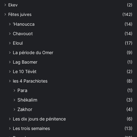
Ekev
(2)
Fêtes juives
(142)
'Hanoucca
(14)
Chavouot
(14)
Eloul
(17)
La période du Omer
(9)
Lag Baomer
(1)
Le 10 Tévèt
(2)
les 4 Parachiotes
(8)
Para
(1)
Shékalim
(3)
Zakhor
(4)
Les dix jours de pénitence
(6)
Les trois semaines
(13)