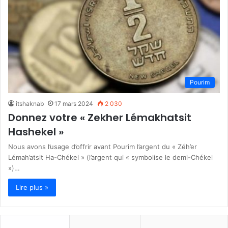
Pourim
itshaknab
17 mars 2024
2 030
Donnez votre « Zekher Lémakhatsit
Hashekel »
Nous avons l’usage d’offrir avant Pourim l’argent du « Zéh’er
Lémah’atsit Ha-Chékel » (l’argent qui « symbolise le demi-Chékel
»)…
Lire plus »