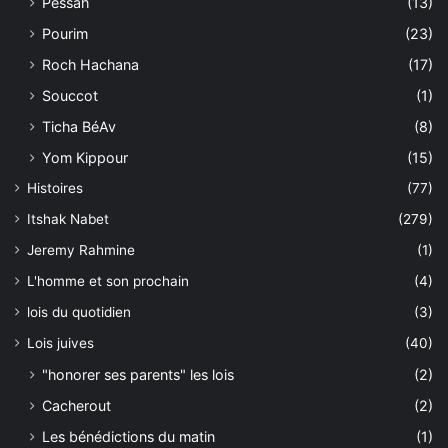
Pessah
(13)
Pourim
(23)
Roch Hachana
(17)
Souccot
(1)
Ticha BéAv
(8)
Yom Kippour
(15)
Histoires
(77)
Itshak Nabet
(279)
Jeremy Rahmine
(1)
L'homme et son prochain
(4)
lois du quotidien
(3)
Lois juives
(40)
"honorer ses parents" les lois
(2)
Cacherout
(2)
Les bénédictions du matin
(1)