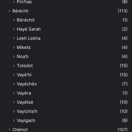
Pin'has
(8)
Béréchit
(113)
Béréchit
(1)
Hayé Sarah
(2)
Lekh Lekha
(4)
Mikets
(4)
Noa'h
(4)
Toledot
(15)
Vayé'hi
(15)
Vayéchèv
(7)
Vayéra
(1)
Vayétsé
(10)
Vayichla'h
(10)
Vayigach
(9)
Chémot
(107)