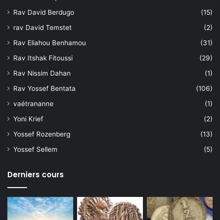
Rav David Berdugo
(15)
rav David Temstet
(2)
Rav Eliahou Benhamou
(31)
Rav Itshak Fitoussi
(29)
Rav Nissim Dahan
(1)
Rav Yossef Bentata
(106)
vaétrananne
(1)
Yoni Krief
(2)
Yossef Rozenberg
(13)
Yossef Sellem
(5)
Derniers cours