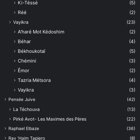
Ki-Téssé
(5)
Réé
(2)
Vayikra
(23)
A'haré Mot Kédoshim
(2)
Béhar
(4)
Békhoukotaï
(5)
Chémini
(3)
Êmor
(2)
Tazria Métsora
(4)
Vayikra
(3)
Pensée Juive
(42)
La Téchouva
(13)
Pirké Avot- Les Maximes des Pères
(22)
Raphael Elbaze
(36)
Rav 'Haim Tapiero
(8)