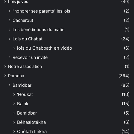
Lois juives
(40)
"honorer ses parents" les lois
(2)
Cacherout
(2)
Les bénédictions du matin
(1)
Lois du Chabat
(24)
lois du Chabbath en vidéo
(6)
Recevoir un invité
(2)
Notre association
(1)
Paracha
(364)
Bamidbar
(85)
'Houkat
(10)
Balak
(15)
Bamidbar
(5)
Béhaalotékha
(6)
Chéla'h Lékha
(14)