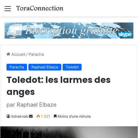
Menu
Accueil
/
Paracha
Paracha
Raphael Elbaze
Toledot
Toledot: les larmes des
anges
par Raphael Elbaze
Envoyer
itshaknab
1 021
Moins d’une minute
un
courriel