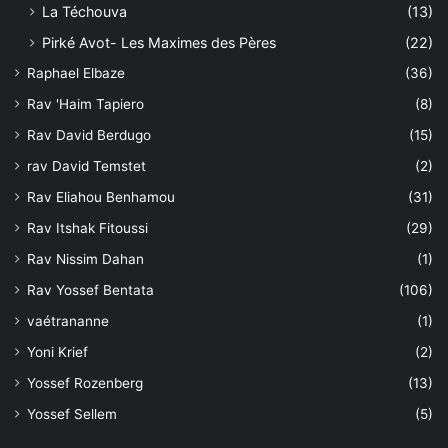
La Téchouva
(13)
Pirké Avot- Les Maximes des Pères
(22)
Raphael Elbaze
(36)
Rav 'Haim Tapiero
(8)
Rav David Berdugo
(15)
rav David Temstet
(2)
Rav Eliahou Benhamou
(31)
Rav Itshak Fitoussi
(29)
Rav Nissim Dahan
(1)
Rav Yossef Bentata
(106)
vaétrananne
(1)
Yoni Krief
(2)
Yossef Rozenberg
(13)
Yossef Sellem
(5)