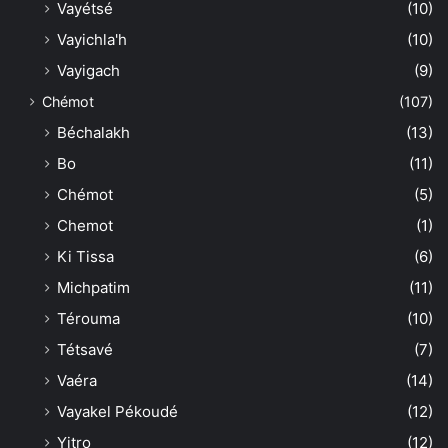
Vayétsé
(10)
Vayichla'h
(10)
Vayigach
(9)
Chémot
(107)
Béchalakh
(13)
Bo
(11)
Chémot
(5)
Chemot
(1)
Ki Tissa
(6)
Michpatim
(11)
Térouma
(10)
Tétsavé
(7)
Vaéra
(14)
Vayakel Pékoudé
(12)
Yitro
(12)