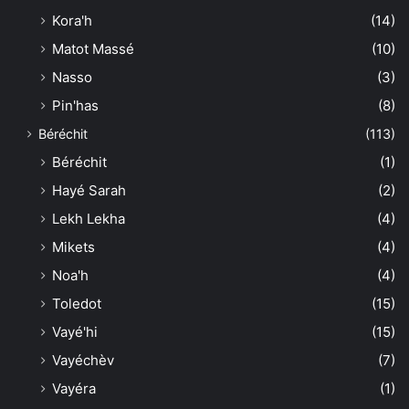
Kora'h
(14)
Matot Massé
(10)
Nasso
(3)
Pin'has
(8)
Béréchit
(113)
Béréchit
(1)
Hayé Sarah
(2)
Lekh Lekha
(4)
Mikets
(4)
Noa'h
(4)
Toledot
(15)
Vayé'hi
(15)
Vayéchèv
(7)
Vayéra
(1)