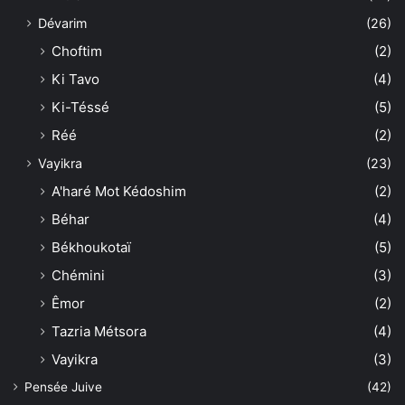
Dévarim
(26)
Choftim
(2)
Ki Tavo
(4)
Ki-Téssé
(5)
Réé
(2)
Vayikra
(23)
A'haré Mot Kédoshim
(2)
Béhar
(4)
Békhoukotaï
(5)
Chémini
(3)
Êmor
(2)
Tazria Métsora
(4)
Vayikra
(3)
Pensée Juive
(42)