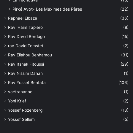
Pirké Avot- Les Maximes des Pères
(22)
Raphael Elbaze
(36)
Rav 'Haim Tapiero
(8)
Rav David Berdugo
(15)
rav David Temstet
(2)
Rav Eliahou Benhamou
(31)
Rav Itshak Fitoussi
(29)
Rav Nissim Dahan
(1)
Rav Yossef Bentata
(106)
vaétrananne
(1)
Yoni Krief
(2)
Yossef Rozenberg
(13)
Yossef Sellem
(5)