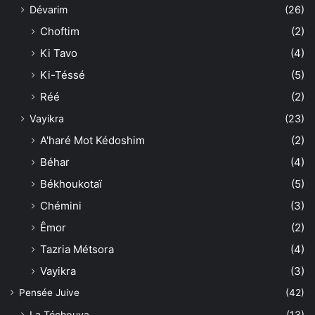
Dévarim
(26)
Choftim
(2)
Ki Tavo
(4)
Ki-Téssé
(5)
Réé
(2)
Vayikra
(23)
A'haré Mot Kédoshim
(2)
Béhar
(4)
Békhoukotaï
(5)
Chémini
(3)
Êmor
(2)
Tazria Métsora
(4)
Vayikra
(3)
Pensée Juive
(42)
La Téchouva
(13)