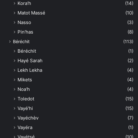
Kora'h
(14)
Matot Massé
(10)
Nasso
(3)
Pin'has
(8)
Béréchit
(113)
Béréchit
(1)
Hayé Sarah
(2)
Lekh Lekha
(4)
Mikets
(4)
Noa'h
(4)
Toledot
(15)
Vayé'hi
(15)
Vayéchèv
(7)
Vayéra
(1)
Vayétsé
(10)