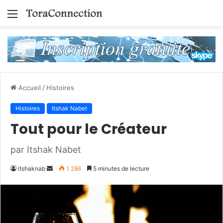
Menu
Accueil
/
Histoires
Histoires
Itshak Nabet
Tout pour le Créateur
par Itshak Nabet
Envoyer
itshaknab
1 286
5 minutes de lecture
un
courriel