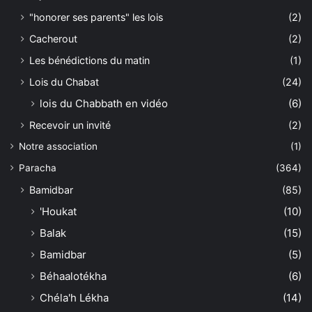
"honorer ses parents" les lois
(2)
Cacherout
(2)
Les bénédictions du matin
(1)
Lois du Chabat
(24)
lois du Chabbath en vidéo
(6)
Recevoir un invité
(2)
Notre association
(1)
Paracha
(364)
Bamidbar
(85)
'Houkat
(10)
Balak
(15)
Bamidbar
(5)
Béhaalotékha
(6)
Chéla'h Lékha
(14)