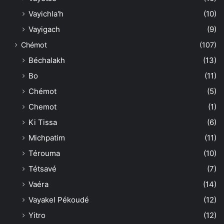
Vayichla'h
(10)
Vayigach
(9)
Chémot
(107)
Béchalakh
(13)
Bo
(11)
Chémot
(5)
Chemot
(1)
Ki Tissa
(6)
Michpatim
(11)
Térouma
(10)
Tétsavé
(7)
Vaéra
(14)
Vayakel Pékoudé
(12)
Yitro
(12)