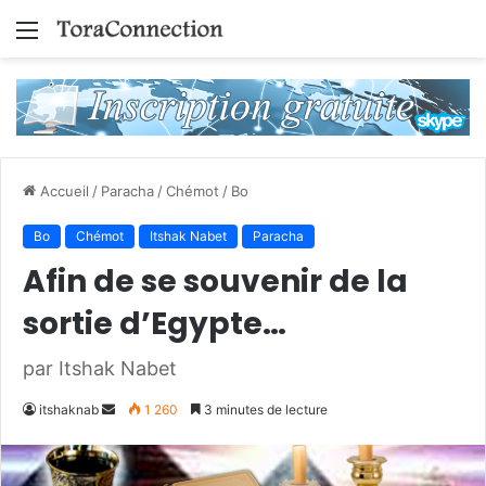
Menu
Accueil
/
Paracha
/
Chémot
/
Bo
Bo
Chémot
Itshak Nabet
Paracha
Afin de se souvenir de la
sortie d’Egypte…
par Itshak Nabet
Envoyer
itshaknab
1 260
3 minutes de lecture
un
courriel