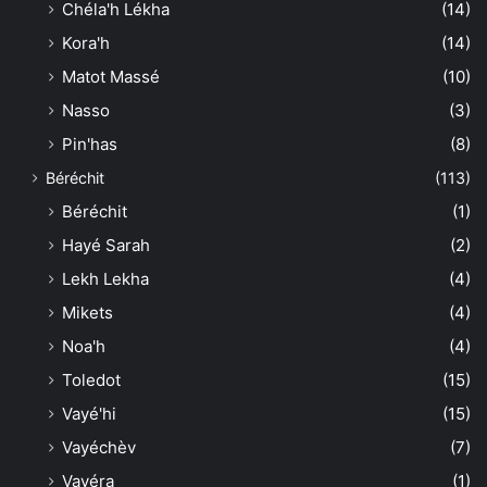
Chéla'h Lékha
(14)
Kora'h
(14)
Matot Massé
(10)
Nasso
(3)
Pin'has
(8)
Béréchit
(113)
Béréchit
(1)
Hayé Sarah
(2)
Lekh Lekha
(4)
Mikets
(4)
Noa'h
(4)
Toledot
(15)
Vayé'hi
(15)
Vayéchèv
(7)
Vayéra
(1)