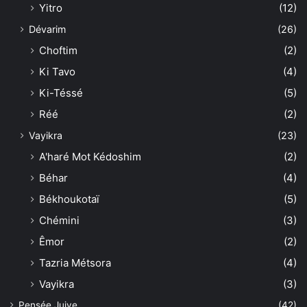
Yitro
(12)
Dévarim
(26)
Choftim
(2)
Ki Tavo
(4)
Ki-Téssé
(5)
Réé
(2)
Vayikra
(23)
A'haré Mot Kédoshim
(2)
Béhar
(4)
Békhoukotaï
(5)
Chémini
(3)
Êmor
(2)
Tazria Métsora
(4)
Vayikra
(3)
Pensée Juive
(42)