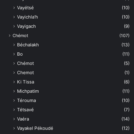
Vayétsé
(10)
Vayichla'h
(10)
Vayigach
(9)
Chémot
(107)
Béchalakh
(13)
Bo
(11)
Chémot
(5)
Chemot
(1)
Ki Tissa
(6)
Michpatim
(11)
Térouma
(10)
Tétsavé
(7)
Vaéra
(14)
Vayakel Pékoudé
(12)