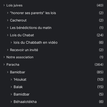
Lois juives
(40)
"honorer ses parents" les lois
(2)
Cacherout
(2)
Les bénédictions du matin
(1)
Lois du Chabat
(24)
lois du Chabbath en vidéo
(6)
Recevoir un invité
(2)
Notre association
(1)
Paracha
(364)
Bamidbar
(85)
'Houkat
(10)
Balak
(15)
Bamidbar
(5)
Béhaalotékha
(6)