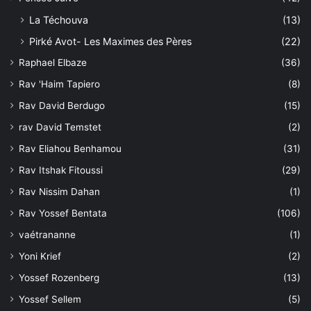
La Téchouva
(13)
Pirké Avot- Les Maximes des Pères
(22)
Raphael Elbaze
(36)
Rav 'Haim Tapiero
(8)
Rav David Berdugo
(15)
rav David Temstet
(2)
Rav Eliahou Benhamou
(31)
Rav Itshak Fitoussi
(29)
Rav Nissim Dahan
(1)
Rav Yossef Bentata
(106)
vaétrananne
(1)
Yoni Krief
(2)
Yossef Rozenberg
(13)
Yossef Sellem
(5)