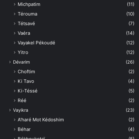
Michpatim
(11)
Térouma
(10)
Tétsavé
(7)
Vaéra
(14)
Vayakel Pékoudé
(12)
Yitro
(12)
Dévarim
(26)
Choftim
(2)
Ki Tavo
(4)
Ki-Téssé
(5)
Réé
(2)
Vayikra
(23)
A'haré Mot Kédoshim
(2)
Béhar
(4)
Békhoukotaï
(5)