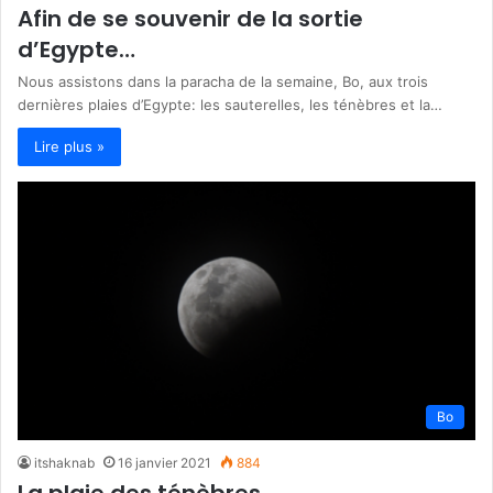
Afin de se souvenir de la sortie
d’Egypte…
Nous assistons dans la paracha de la semaine, Bo, aux trois
dernières plaies d’Egypte: les sauterelles, les ténèbres et la…
Lire plus »
Bo
itshaknab
16 janvier 2021
884