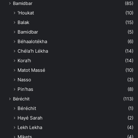
Bamidbar
(85)
'Houkat
(10)
Balak
(15)
Bamidbar
(5)
Béhaalotékha
(6)
Chéla'h Lékha
(14)
Kora'h
(14)
Matot Massé
(10)
Nasso
(3)
Pin'has
(8)
Béréchit
(113)
Béréchit
(1)
Hayé Sarah
(2)
Lekh Lekha
(4)
Mikets
(4)