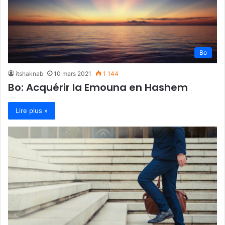
Bo
itshaknab
10 mars 2021
1 144
Bo: Acquérir la Emouna en Hashem
Lire plus »