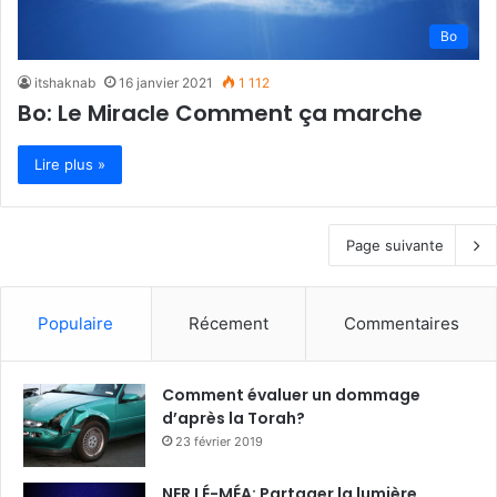
Bo
itshaknab
16 janvier 2021
1 112
Bo: Le Miracle Comment ça marche
Lire plus »
Page suivante
Populaire
Récement
Commentaires
Comment évaluer un dommage
d’après la Torah?
23 février 2019
NER LÉ-MÉA: Partager la lumière