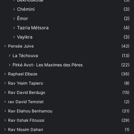
Chémini
(3)
Êmor
(2)
Tazria Métsora
(4)
Vayikra
(3)
Pensée Juive
(42)
La Téchouva
(13)
Pirké Avot- Les Maximes des Pères
(22)
Raphael Elbaze
(36)
Rav 'Haim Tapiero
(8)
Rav David Berdugo
(15)
rav David Temstet
(2)
Rav Eliahou Benhamou
(31)
Rav Itshak Fitoussi
(29)
Rav Nissim Dahan
(1)