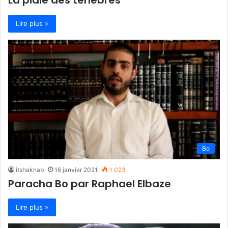
La plaie des ténèbres
Lire plus »
Bo
itshaknab
16 janvier 2021
1 023
Paracha Bo par Raphael Elbaze
Lire plus »