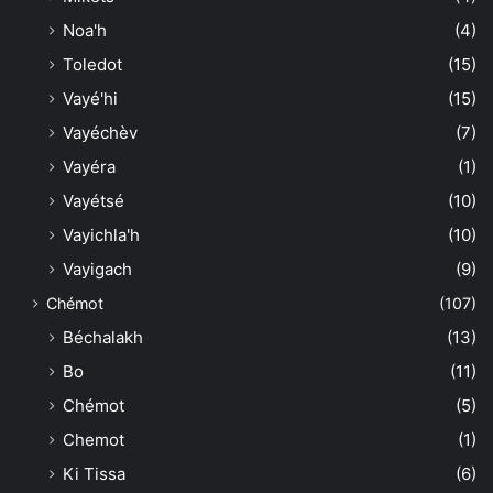
Noa'h
(4)
Toledot
(15)
Vayé'hi
(15)
Vayéchèv
(7)
Vayéra
(1)
Vayétsé
(10)
Vayichla'h
(10)
Vayigach
(9)
Chémot
(107)
Béchalakh
(13)
Bo
(11)
Chémot
(5)
Chemot
(1)
Ki Tissa
(6)