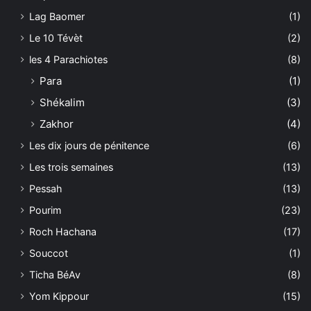
Lag Baomer
(1)
Le 10 Tévèt
(2)
les 4 Parachiotes
(8)
Para
(1)
Shékalim
(3)
Zakhor
(4)
Les dix jours de pénitence
(6)
Les trois semaines
(13)
Pessah
(13)
Pourim
(23)
Roch Hachana
(17)
Souccot
(1)
Ticha BéAv
(8)
Yom Kippour
(15)