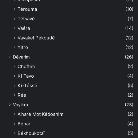
Térouma
(10)
Tétsavé
(7)
Vaéra
(14)
Vayakel Pékoudé
(12)
Yitro
(12)
Dévarim
(26)
Choftim
(2)
Ki Tavo
(4)
Ki-Téssé
(5)
Réé
(2)
Vayikra
(23)
A'haré Mot Kédoshim
(2)
Béhar
(4)
Békhoukotaï
(5)