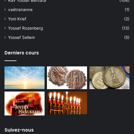
Rav Yossef Bentata
(106)
vaétrananne
(1)
Yoni Krief
(2)
Yossef Rozenberg
(13)
Yossef Sellem
(5)
Derniers cours
Suivez-nous