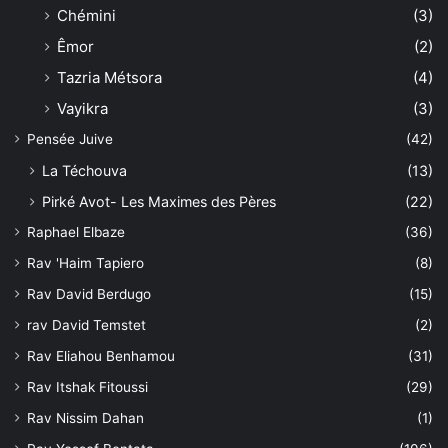
Chémini
(3)
Êmor
(2)
Tazria Métsora
(4)
Vayikra
(3)
Pensée Juive
(42)
La Téchouva
(13)
Pirké Avot- Les Maximes des Pères
(22)
Raphael Elbaze
(36)
Rav 'Haim Tapiero
(8)
Rav David Berdugo
(15)
rav David Temstet
(2)
Rav Eliahou Benhamou
(31)
Rav Itshak Fitoussi
(29)
Rav Nissim Dahan
(1)