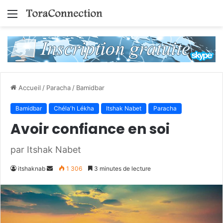
Menu
Accueil
/
Paracha
/
Bamidbar
Bamidbar
Chéla'h Lékha
Itshak Nabet
Paracha
Avoir confiance en soi
par Itshak Nabet
Envoyer
itshaknab
1 306
3 minutes de lecture
un
courriel