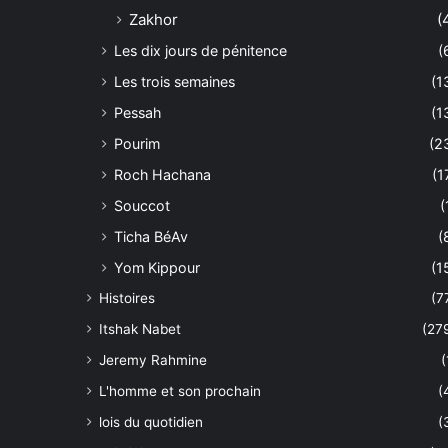
Zakhor
(
Les dix jours de pénitence
(
Les trois semaines
(1
Pessah
(1
Pourim
(2
Roch Hachana
(1
Souccot
(
Ticha BéAv
(
Yom Kippour
(1
Histoires
(7
Itshak Nabet
(27
Jeremy Rahmine
(
L'homme et son prochain
(
lois du quotidien
(