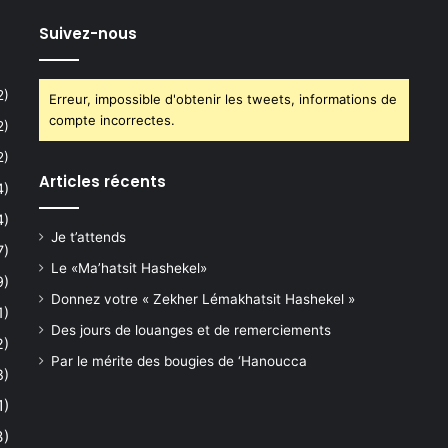
Suivez-nous
2)
Erreur, impossible d'obtenir les tweets, informations de
compte incorrectes.
2)
2)
Articles récents
4)
4)
Je t’attends
7)
Le «Ma’hatsit Hashekel»
9)
Donnez votre « Zekher Lémakhatsit Hashekel »
1)
Des jours de louanges et de remerciements
2)
Par le mérite des bougies de ‘Hanoucca
8)
1)
3)