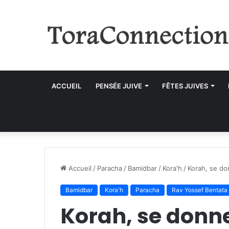
ACCUEIL
PENSÉE JUIVE
FÊTES JUIVES
Accueil
/
Paracha
/
Bamidbar
/
Kora'h
/
Korah, se do
Bamidbar
Kora'h
Paracha
Rav Yossef Bentata
Korah, se donn