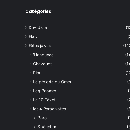
Catégories
Dov Uzan
(1
Ekev
(
Fêtes juives
(14
'Hanoucca
(1
Chavouot
(1
Eloul
(1
La période du Omer
(
Lag Baomer
(
Le 10 Tévèt
(
les 4 Parachiotes
(
Para
(
Shékalim
(