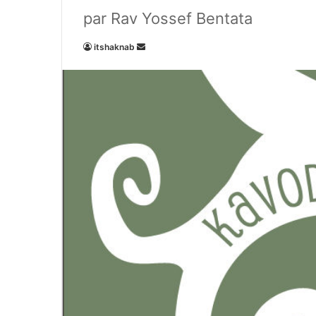
par Rav Yossef Bentata
Envoyer
itshaknab
un
courriel