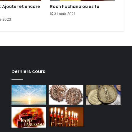
 Ajouter et encore
Roch hachana où es tu
31 août 2021
e 2023
Derniers cours