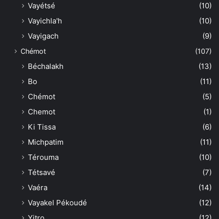
Vayétsé
(10)
Vayichla'h
(10)
Vayigach
(9)
Chémot
(107)
Béchalakh
(13)
Bo
(11)
Chémot
(5)
Chemot
(1)
Ki Tissa
(6)
Michpatim
(11)
Térouma
(10)
Tétsavé
(7)
Vaéra
(14)
Vayakel Pékoudé
(12)
Yitro
(12)