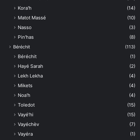
Kora'h
(14)
Matot Massé
(10)
Nasso
(3)
Pin'has
(8)
Béréchit
(113)
Béréchit
(1)
Hayé Sarah
(2)
Lekh Lekha
(4)
Mikets
(4)
Noa'h
(4)
Toledot
(15)
Vayé'hi
(15)
Vayéchèv
(7)
Vayéra
(1)