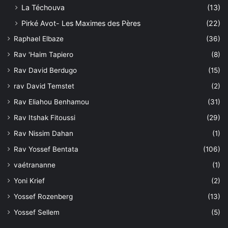
La Téchouva
(13)
Pirké Avot- Les Maximes des Pères
(22)
Raphael Elbaze
(36)
Rav 'Haim Tapiero
(8)
Rav David Berdugo
(15)
rav David Temstet
(2)
Rav Eliahou Benhamou
(31)
Rav Itshak Fitoussi
(29)
Rav Nissim Dahan
(1)
Rav Yossef Bentata
(106)
vaétrananne
(1)
Yoni Krief
(2)
Yossef Rozenberg
(13)
Yossef Sellem
(5)