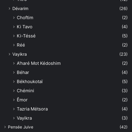
Dévarim
(26)
Choftim
(2)
Ki Tavo
(4)
Ki-Téssé
(5)
Réé
(2)
Vayikra
(23)
A'haré Mot Kédoshim
(2)
Béhar
(4)
Békhoukotaï
(5)
Chémini
(3)
Êmor
(2)
Tazria Métsora
(4)
Vayikra
(3)
Pensée Juive
(42)