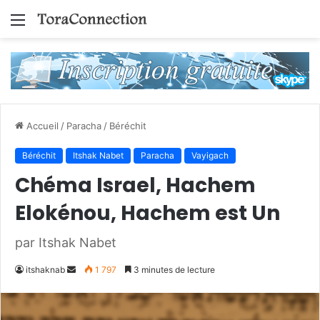
Menu
Accueil
/
Paracha
/
Béréchit
Béréchit
Itshak Nabet
Paracha
Vayigach
Chéma Israel, Hachem
Elokénou, Hachem est Un
par Itshak Nabet
Envoyer
itshaknab
1 797
3 minutes de lecture
un
courriel