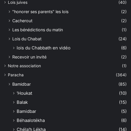
Lois juives
(40)
"honorer ses parents" les lois
(2)
Cacherout
(2)
Les bénédictions du matin
(1)
Lois du Chabat
(24)
lois du Chabbath en vidéo
(6)
Recevoir un invité
(2)
Notre association
(1)
Paracha
(364)
Bamidbar
(85)
'Houkat
(10)
Balak
(15)
Bamidbar
(5)
Béhaalotékha
(6)
Chéla'h Lékha
(14)