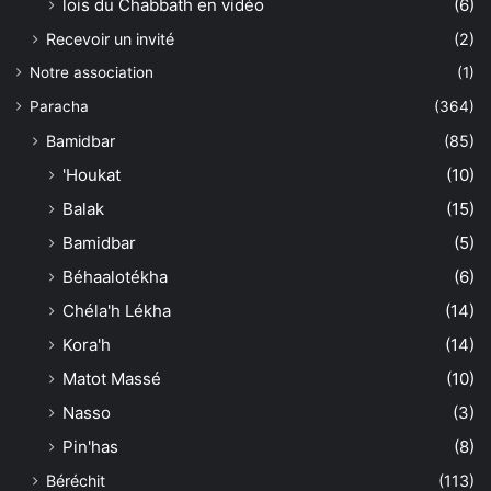
lois du Chabbath en vidéo
(6)
Recevoir un invité
(2)
Notre association
(1)
Paracha
(364)
Bamidbar
(85)
'Houkat
(10)
Balak
(15)
Bamidbar
(5)
Béhaalotékha
(6)
Chéla'h Lékha
(14)
Kora'h
(14)
Matot Massé
(10)
Nasso
(3)
Pin'has
(8)
Béréchit
(113)