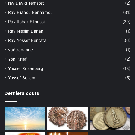
rav David Temstet
(2)
Rav Eliahou Benhamou
(31)
Rav Itshak Fitoussi
(29)
Rav Nissim Dahan
(1)
Rav Yossef Bentata
(106)
vaétrananne
(1)
Yoni Krief
(2)
Yossef Rozenberg
(13)
Yossef Sellem
(5)
Derniers cours