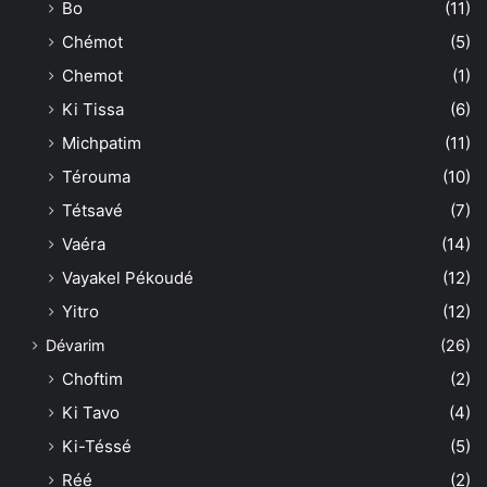
Bo
(11)
Chémot
(5)
Chemot
(1)
Ki Tissa
(6)
Michpatim
(11)
Térouma
(10)
Tétsavé
(7)
Vaéra
(14)
Vayakel Pékoudé
(12)
Yitro
(12)
Dévarim
(26)
Choftim
(2)
Ki Tavo
(4)
Ki-Téssé
(5)
Réé
(2)