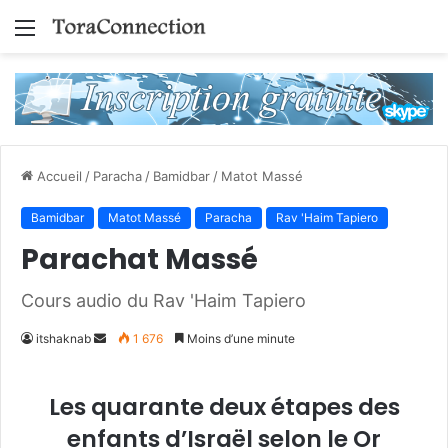
Menu
Accueil
/
Paracha
/
Bamidbar
/
Matot Massé
Bamidbar
Matot Massé
Paracha
Rav 'Haim Tapiero
Parachat Massé
Cours audio du Rav 'Haim Tapiero
Envoyer
itshaknab
1 676
Moins d’une minute
un
courriel
Les quarante deux étapes des
enfants d’Israël
selon le Or