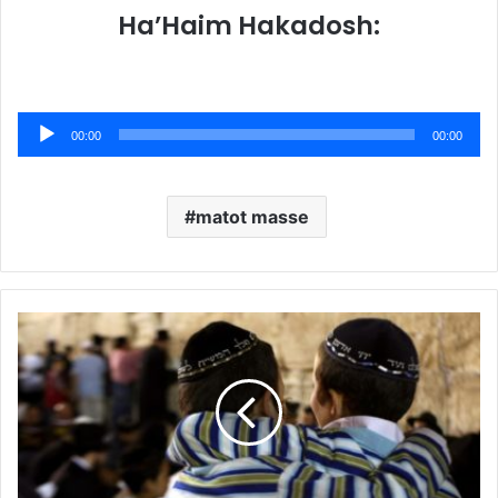
Ha’Haim Hakadosh:
Lecteur
00:00
00:00
audio
matot masse