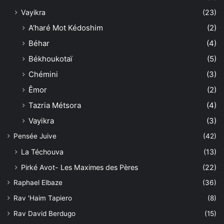
Vayikra
(23)
A'haré Mot Kédoshim
(2)
Béhar
(4)
Békhoukotaï
(5)
Chémini
(3)
Êmor
(2)
Tazria Métsora
(4)
Vayikra
(3)
Pensée Juive
(42)
La Téchouva
(13)
Pirké Avot- Les Maximes des Pères
(22)
Raphael Elbaze
(36)
Rav 'Haim Tapiero
(8)
Rav David Berdugo
(15)