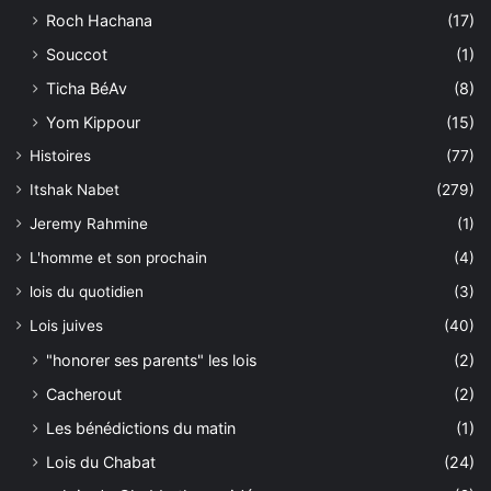
Roch Hachana
(17)
Souccot
(1)
Ticha BéAv
(8)
Yom Kippour
(15)
Histoires
(77)
Itshak Nabet
(279)
Jeremy Rahmine
(1)
L'homme et son prochain
(4)
lois du quotidien
(3)
Lois juives
(40)
"honorer ses parents" les lois
(2)
Cacherout
(2)
Les bénédictions du matin
(1)
Lois du Chabat
(24)