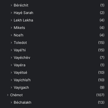
Béréchit
(1)
Hayé Sarah
(2)
Lekh Lekha
(4)
Mikets
(4)
Noa'h
(4)
Toledot
(15)
Vayé'hi
(15)
Vayéchèv
(7)
Vayéra
(1)
Vayétsé
(10)
Vayichla'h
(10)
Vayigach
(9)
Chémot
(107)
Béchalakh
(13)