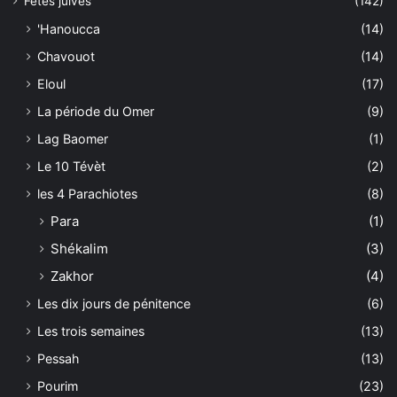
Fêtes juives
(142)
'Hanoucca
(14)
Chavouot
(14)
Eloul
(17)
La période du Omer
(9)
Lag Baomer
(1)
Le 10 Tévèt
(2)
les 4 Parachiotes
(8)
Para
(1)
Shékalim
(3)
Zakhor
(4)
Les dix jours de pénitence
(6)
Les trois semaines
(13)
Pessah
(13)
Pourim
(23)