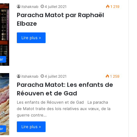
itshaknab
4 juillet 2021
1 219
Paracha Matot par Raphaël
Elbaze
Lire plus »
ar
itshaknab
4 juillet 2021
1 259
Paracha Matot: Les enfants de
Réouven et de Gad
Les enfants de Réouven et de Gad La paracha
de Matot traite des lois relatives aux vœux, de la
guerre contre…
Lire plus »
ar