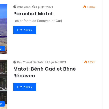
itshaknab
4 juillet 2021
1 304
Parachat Matot
Les enfants de Reouven et Gad
Lire plus »
ar
Rav Yossef Bentata
4 juillet 2021
1 271
Matot: Béné Gad et Béné
Réouven
Lire plus »
sé