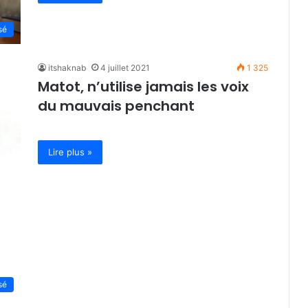
sé
itshaknab
4 juillet 2021
1 325
Matot, n’utilise jamais les voix
du mauvais penchant
Lire plus »
sé