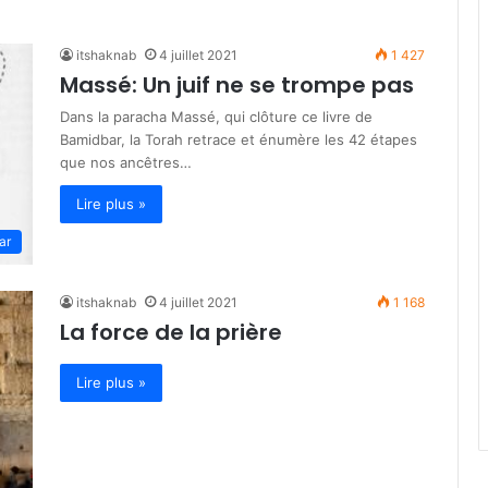
itshaknab
4 juillet 2021
1 427
Massé: Un juif ne se trompe pas
Dans la paracha Massé, qui clôture ce livre de
Bamidbar, la Torah retrace et énumère les 42 étapes
que nos ancêtres…
Lire plus »
ar
itshaknab
4 juillet 2021
1 168
La force de la prière
Lire plus »