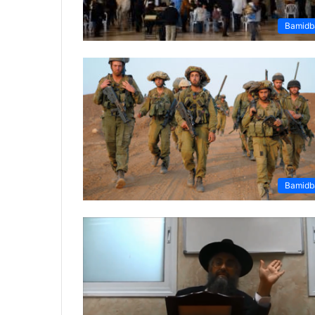
Bamidb
Bamidb