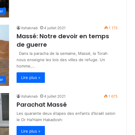
ar
itshaknab
4 juillet 2021
1 175
Massé: Notre devoir en temps
de guerre
Dans la paracha de la semaine, Massé, la Torah
nous enseigne les lois des villes de refuge. Un
homme,…
Lire plus »
ar
itshaknab
4 juillet 2021
1 675
Parachat Massé
Les quarante deux étapes des enfants d’Israël selon
le Or Ha’Haim Hakadosh:
Lire plus »