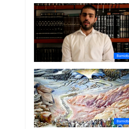
Bamidb
Bamidb