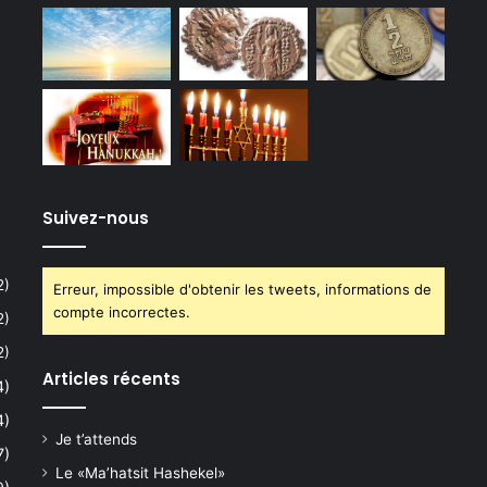
Suivez-nous
2)
Erreur, impossible d'obtenir les tweets, informations de
compte incorrectes.
2)
2)
Articles récents
4)
4)
Je t’attends
7)
Le «Ma’hatsit Hashekel»