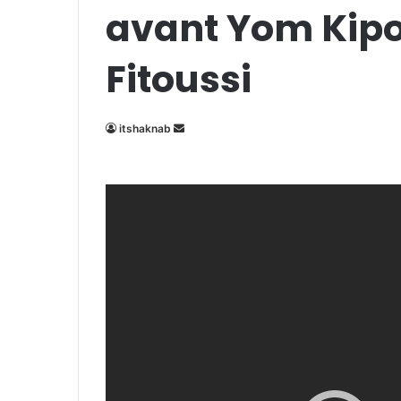
avant Yom Kipou
Fitoussi
Envoyer
itshaknab
un
courriel