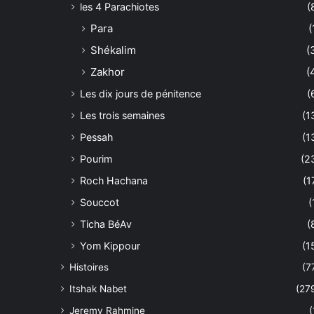
les 4 Parachiotes
(
Para
(
Shékalim
(
Zakhor
(
Les dix jours de pénitence
(
Les trois semaines
(1
Pessah
(1
Pourim
(2
Roch Hachana
(1
Souccot
(
Ticha BéAv
(
Yom Kippour
(1
Histoires
(7
Itshak Nabet
(27
Jeremy Rahmine
(