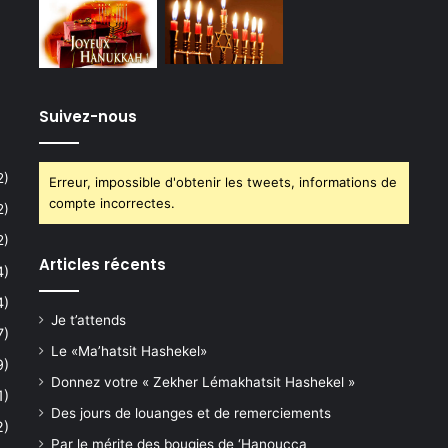
Suivez-nous
2)
Erreur, impossible d'obtenir les tweets, informations de
compte incorrectes.
2)
2)
Articles récents
4)
4)
Je t’attends
7)
Le «Ma’hatsit Hashekel»
9)
Donnez votre « Zekher Lémakhatsit Hashekel »
1)
Des jours de louanges et de remerciements
2)
Par le mérite des bougies de ‘Hanoucca