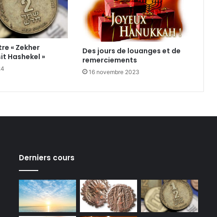
re « Zekher
Des jours de louanges et de
t Hashekel »
remerciements
24
16 novembre 2023
Derniers cours