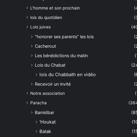
L'homme et son prochain
(
lois du quotidien
(
Lois juives
(4
"honorer ses parents" les lois
(
Cacherout
(
Les bénédictions du matin
(
Lois du Chabat
(2
lois du Chabbath en vidéo
(
Recevoir un invité
(
Notre association
(
Paracha
(36
Bamidbar
(8
'Houkat
(1
Balak
(1