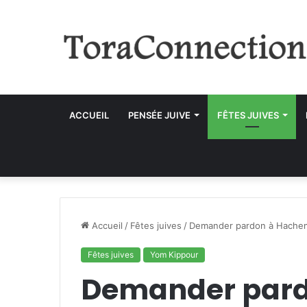
ACCUEIL
PENSÉE JUIVE
FÊTES JUIVES
Accueil
/
Fêtes juives
/
Demander pardon à Hachem 
Fêtes juives
Yom Kippour
Demander par