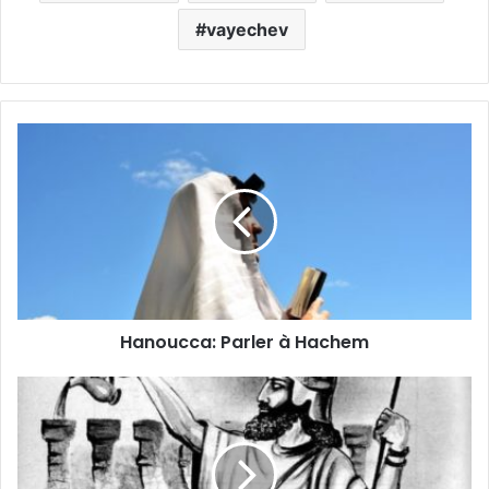
vayechev
Hanoucca: Parler à Hachem