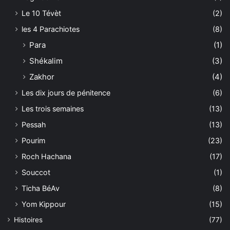
Le 10 Tévèt
(2)
les 4 Parachiotes
(8)
Para
(1)
Shékalim
(3)
Zakhor
(4)
Les dix jours de pénitence
(6)
Les trois semaines
(13)
Pessah
(13)
Pourim
(23)
Roch Hachana
(17)
Souccot
(1)
Ticha BéAv
(8)
Yom Kippour
(15)
Histoires
(77)