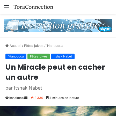
Menu
Accueil
/
Fêtes juives
/
'Hanoucca
'Hanoucca
Fêtes juives
Itshak Nabet
Un Miracle peut en cacher
un autre
par Itshak Nabet
Envoyer
itshaknab
2 330
4 minutes de lecture
un
courriel