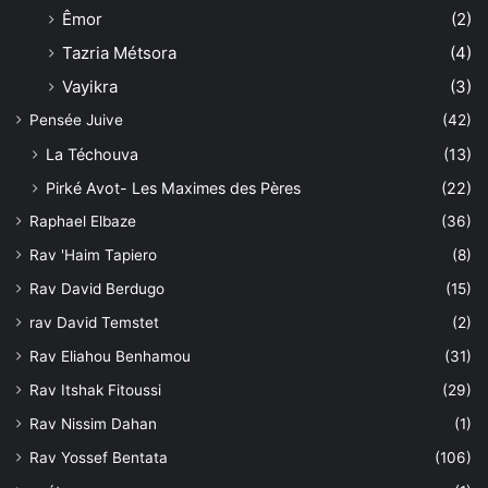
Êmor
(2)
Tazria Métsora
(4)
Vayikra
(3)
Pensée Juive
(42)
La Téchouva
(13)
Pirké Avot- Les Maximes des Pères
(22)
Raphael Elbaze
(36)
Rav 'Haim Tapiero
(8)
Rav David Berdugo
(15)
rav David Temstet
(2)
Rav Eliahou Benhamou
(31)
Rav Itshak Fitoussi
(29)
Rav Nissim Dahan
(1)
Rav Yossef Bentata
(106)