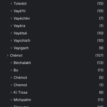
Toledot
(15)
Vayé'hi
(15)
Vayéchèv
(7)
Vayéra
(1)
Vayétsé
(10)
Vayichla'h
(10)
Vayigach
(9)
Chémot
(107)
Béchalakh
(13)
Bo
(11)
Chémot
(5)
Chemot
(1)
Ki Tissa
(6)
Michpatim
(11)