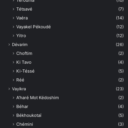
Térouma
(10)
Tétsavé
(7)
Vaéra
(14)
Vayakel Pékoudé
(12)
Yitro
(12)
Dévarim
(26)
Choftim
(2)
Ki Tavo
(4)
Ki-Téssé
(5)
Réé
(2)
Vayikra
(23)
A'haré Mot Kédoshim
(2)
Béhar
(4)
Békhoukotaï
(5)
Chémini
(3)