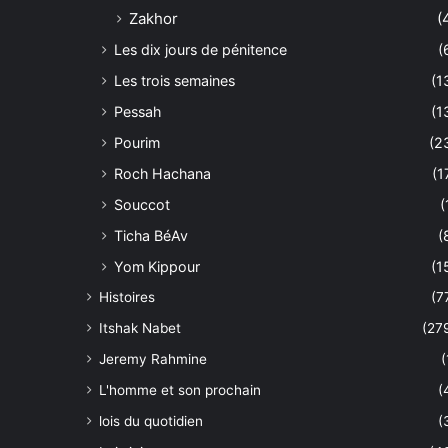
Zakhor
(
Les dix jours de pénitence
(
Les trois semaines
(1
Pessah
(1
Pourim
(2
Roch Hachana
(1
Souccot
(
Ticha BéAv
(
Yom Kippour
(1
Histoires
(7
Itshak Nabet
(27
Jeremy Rahmine
(
L'homme et son prochain
(
lois du quotidien
(