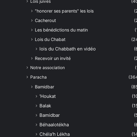
Lois juives
(4
"honorer ses parents" les lois
(
Cacherout
(
Les bénédictions du matin
(
Lois du Chabat
(2
lois du Chabbath en vidéo
(
Recevoir un invité
(
Notre association
(
Paracha
(36
Bamidbar
(8
'Houkat
(1
Balak
(1
Bamidbar
(
Béhaalotékha
(
Chéla'h Lékha
(1