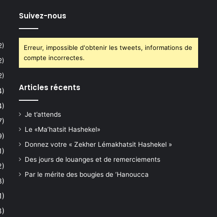
Suivez-nous
2)
Erreur, impossible d'obtenir les tweets, informations de
compte incorrectes.
2)
2)
Articles récents
4)
4)
Je t’attends
7)
Le «Ma’hatsit Hashekel»
9)
Donnez votre « Zekher Lémakhatsit Hashekel »
1)
Des jours de louanges et de remerciements
2)
Par le mérite des bougies de ‘Hanoucca
8)
1)
3)