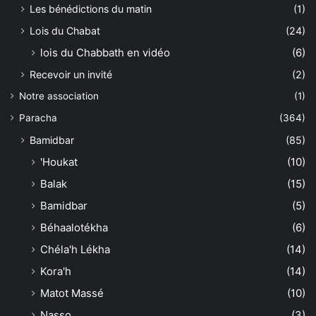
Les bénédictions du matin
(1)
Lois du Chabat
(24)
lois du Chabbath en vidéo
(6)
Recevoir un invité
(2)
Notre association
(1)
Paracha
(364)
Bamidbar
(85)
'Houkat
(10)
Balak
(15)
Bamidbar
(5)
Béhaalotékha
(6)
Chéla'h Lékha
(14)
Kora'h
(14)
Matot Massé
(10)
Nasso
(3)