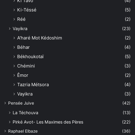
Ki Tavo
(4)
Ki-Téssé
(5)
Réé
(2)
Vayikra
(23)
A'haré Mot Kédoshim
(2)
Béhar
(4)
Békhoukotaï
(5)
Chémini
(3)
Êmor
(2)
Tazria Métsora
(4)
Vayikra
(3)
Pensée Juive
(42)
La Téchouva
(13)
Pirké Avot- Les Maximes des Pères
(22)
Raphael Elbaze
(36)