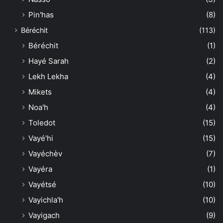
Pin'has
(8)
Béréchit
(113)
Béréchit
(1)
Hayé Sarah
(2)
Lekh Lekha
(4)
Mikets
(4)
Noa'h
(4)
Toledot
(15)
Vayé'hi
(15)
Vayéchèv
(7)
Vayéra
(1)
Vayétsé
(10)
Vayichla'h
(10)
Vayigach
(9)