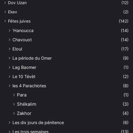
Dov Uzan
(12)
Ekev
(2)
Fêtes juives
(142)
'Hanoucca
(14)
Chavouot
(14)
Eloul
(17)
La période du Omer
(9)
Lag Baomer
(1)
Le 10 Tévèt
(2)
les 4 Parachiotes
(8)
Para
(1)
Shékalim
(3)
Zakhor
(4)
Les dix jours de pénitence
(6)
Les trois semaines
(13)