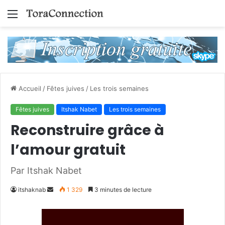
Menu
Accueil
/
Fêtes juives
/
Les trois semaines
Fêtes juives
Itshak Nabet
Les trois semaines
Reconstruire grâce à
l’amour gratuit
Par Itshak Nabet
Envoyer
itshaknab
1 329
3 minutes de lecture
un
courriel