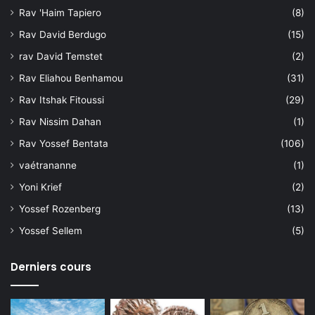
Rav 'Haim Tapiero
(8)
Rav David Berdugo
(15)
rav David Temstet
(2)
Rav Eliahou Benhamou
(31)
Rav Itshak Fitoussi
(29)
Rav Nissim Dahan
(1)
Rav Yossef Bentata
(106)
vaétrananne
(1)
Yoni Krief
(2)
Yossef Rozenberg
(13)
Yossef Sellem
(5)
Derniers cours