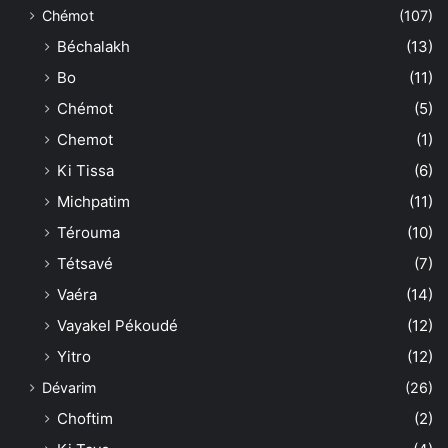
Chémot
(107)
Béchalakh
(13)
Bo
(11)
Chémot
(5)
Chemot
(1)
Ki Tissa
(6)
Michpatim
(11)
Térouma
(10)
Tétsavé
(7)
Vaéra
(14)
Vayakel Pékoudé
(12)
Yitro
(12)
Dévarim
(26)
Choftim
(2)