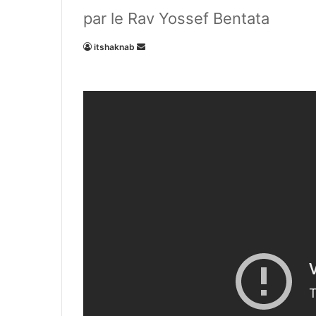
par le Rav Yossef Bentata
Envoyer
itshaknab
un
courriel