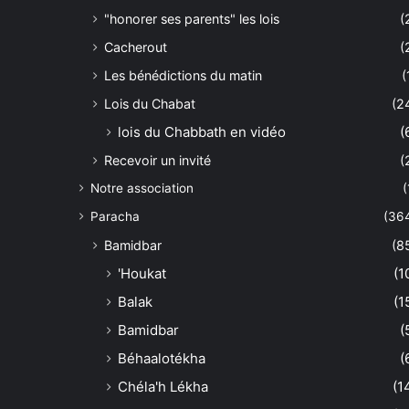
"honorer ses parents" les lois
(
Cacherout
(
Les bénédictions du matin
(
Lois du Chabat
(2
lois du Chabbath en vidéo
(
Recevoir un invité
(
Notre association
(
Paracha
(36
Bamidbar
(8
'Houkat
(1
Balak
(1
Bamidbar
(
Béhaalotékha
(
Chéla'h Lékha
(1