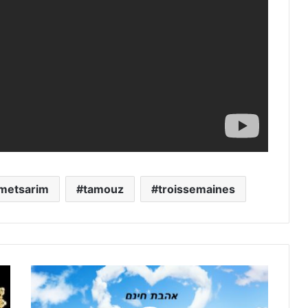
metsarim
tamouz
troissemaines