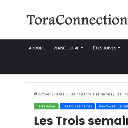
ACCUEIL
PENSÉE JUIVE
FÊTES JUIVES
Accueil
/
Fêtes juives
/
Les trois semaines
/
Les Tr
Fêtes juives
Les trois semaines
Rav Yossef Benta
Les Trois semai