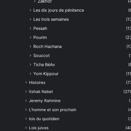
Zakhor
(
Les dix jours de pénitence
(
Les trois semaines
(1
Pessah
(1
Pourim
(2
Roch Hachana
(1
Souccot
(
Ticha BéAv
(
Yom Kippour
(1
Histoires
(7
Itshak Nabet
(27
Jeremy Rahmine
(
L'homme et son prochain
(
lois du quotidien
(
Lois juives
(4