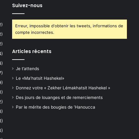
Suivez-nous
2)
Erreur, impossible d'obtenir les tweets, informations de
compte incorrectes.
2)
2)
Articles récents
4)
4)
Je t’attends
7)
Le «Ma’hatsit Hashekel»
9)
Donnez votre « Zekher Lémakhatsit Hashekel »
1)
Des jours de louanges et de remerciements
2)
Par le mérite des bougies de ‘Hanoucca
8)
1)
3)