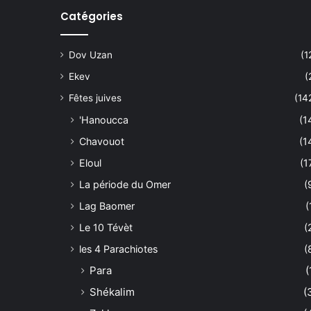
Catégories
Dov Uzan
(1
Ekev
(
Fêtes juives
(14
'Hanoucca
(1
Chavouot
(1
Eloul
(1
La période du Omer
(
Lag Baomer
(
Le 10 Tévèt
(
les 4 Parachiotes
(
Para
(
Shékalim
(