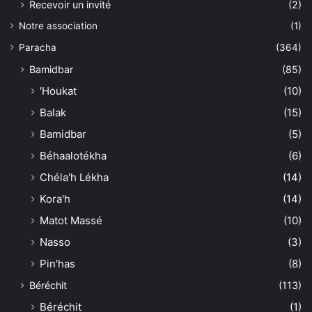
Recevoir un invité
(2)
Notre association
(1)
Paracha
(364)
Bamidbar
(85)
'Houkat
(10)
Balak
(15)
Bamidbar
(5)
Béhaalotékha
(6)
Chéla'h Lékha
(14)
Kora'h
(14)
Matot Massé
(10)
Nasso
(3)
Pin'has
(8)
Béréchit
(113)
Béréchit
(1)