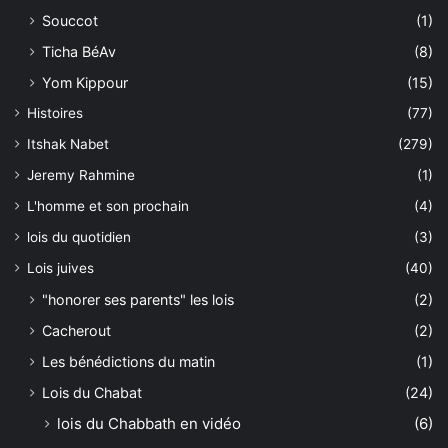
Souccot
(1)
Ticha BéAv
(8)
Yom Kippour
(15)
Histoires
(77)
Itshak Nabet
(279)
Jeremy Rahmine
(1)
L'homme et son prochain
(4)
lois du quotidien
(3)
Lois juives
(40)
"honorer ses parents" les lois
(2)
Cacherout
(2)
Les bénédictions du matin
(1)
Lois du Chabat
(24)
lois du Chabbath en vidéo
(6)