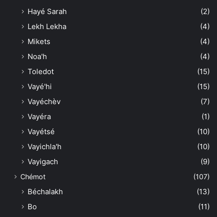
Hayé Sarah
(2)
Lekh Lekha
(4)
Mikets
(4)
Noa'h
(4)
Toledot
(15)
Vayé'hi
(15)
Vayéchèv
(7)
Vayéra
(1)
Vayétsé
(10)
Vayichla'h
(10)
Vayigach
(9)
Chémot
(107)
Béchalakh
(13)
Bo
(11)