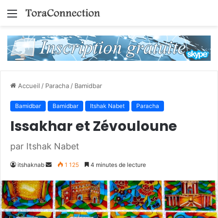
Menu
Accueil
/
Paracha
/
Bamidbar
Bamidbar
Bamidbar
Itshak Nabet
Paracha
Issakhar et Zévouloune
par Itshak Nabet
Envoyer
itshaknab
1 125
4 minutes de lecture
un
courriel