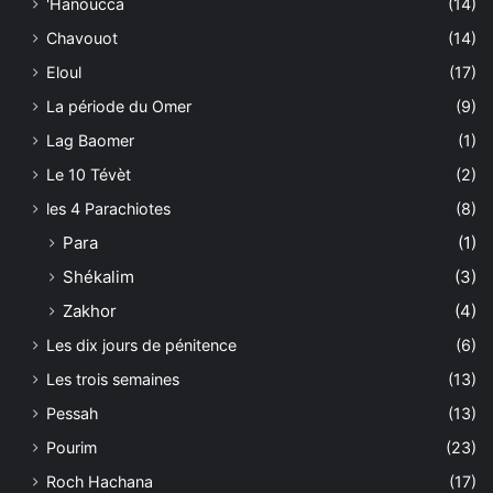
'Hanoucca
(14)
Chavouot
(14)
Eloul
(17)
La période du Omer
(9)
Lag Baomer
(1)
Le 10 Tévèt
(2)
les 4 Parachiotes
(8)
Para
(1)
Shékalim
(3)
Zakhor
(4)
Les dix jours de pénitence
(6)
Les trois semaines
(13)
Pessah
(13)
Pourim
(23)
Roch Hachana
(17)