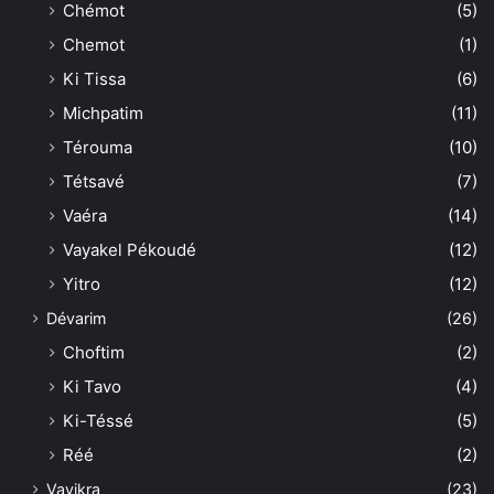
Chémot
(5)
Chemot
(1)
Ki Tissa
(6)
Michpatim
(11)
Térouma
(10)
Tétsavé
(7)
Vaéra
(14)
Vayakel Pékoudé
(12)
Yitro
(12)
Dévarim
(26)
Choftim
(2)
Ki Tavo
(4)
Ki-Téssé
(5)
Réé
(2)
Vayikra
(23)