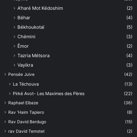
A'haré Mot Kédoshim
(2)
Béhar
(4)
Békhoukotaï
(5)
Chémini
(3)
Êmor
(2)
Tazria Métsora
(4)
Vayikra
(3)
Pensée Juive
(42)
La Téchouva
(13)
Pirké Avot- Les Maximes des Pères
(22)
Raphael Elbaze
(36)
Rav 'Haim Tapiero
(8)
Rav David Berdugo
(15)
rav David Temstet
(2)