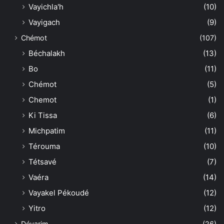
Vayichla'h
(10)
Vayigach
(9)
Chémot
(107)
Béchalakh
(13)
Bo
(11)
Chémot
(5)
Chemot
(1)
Ki Tissa
(6)
Michpatim
(11)
Térouma
(10)
Tétsavé
(7)
Vaéra
(14)
Vayakel Pékoudé
(12)
Yitro
(12)
Dévarim
(26)