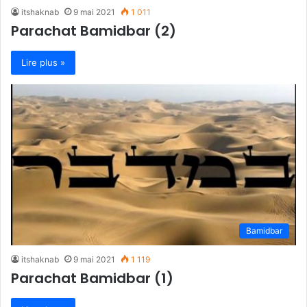
itshaknab
9 mai 2021
1 011
Parachat Bamidbar (2)
Lire plus »
Bamidbar
itshaknab
9 mai 2021
1 119
Parachat Bamidbar (1)