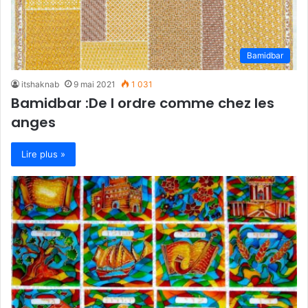
Bamidbar
itshaknab
9 mai 2021
1 031
Bamidbar :De l ordre comme chez les
anges
Lire plus »