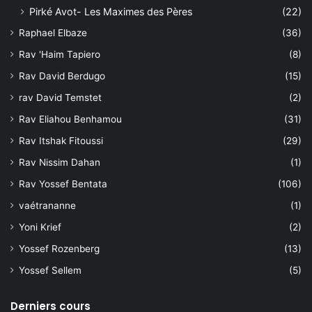
Pirké Avot- Les Maximes des Pères
(22)
Raphael Elbaze
(36)
Rav 'Haim Tapiero
(8)
Rav David Berdugo
(15)
rav David Temstet
(2)
Rav Eliahou Benhamou
(31)
Rav Itshak Fitoussi
(29)
Rav Nissim Dahan
(1)
Rav Yossef Bentata
(106)
vaétrananne
(1)
Yoni Krief
(2)
Yossef Rozenberg
(13)
Yossef Sellem
(5)
Derniers cours