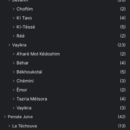
Choftim
(2)
Ki Tavo
(4)
Ki-Téssé
(5)
Réé
(2)
Vayikra
(23)
A'haré Mot Kédoshim
(2)
Béhar
(4)
Békhoukotaï
(5)
Chémini
(3)
Êmor
(2)
Tazria Métsora
(4)
Vayikra
(3)
Pensée Juive
(42)
La Téchouva
(13)