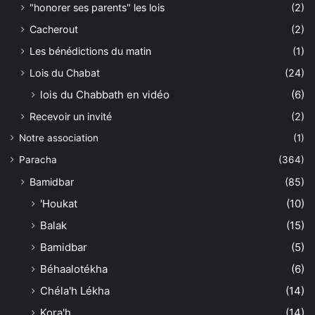
"honorer ses parents" les lois
(2)
Cacherout
(2)
Les bénédictions du matin
(1)
Lois du Chabat
(24)
lois du Chabbath en vidéo
(6)
Recevoir un invité
(2)
Notre association
(1)
Paracha
(364)
Bamidbar
(85)
'Houkat
(10)
Balak
(15)
Bamidbar
(5)
Béhaalotékha
(6)
Chéla'h Lékha
(14)
Kora'h
(14)