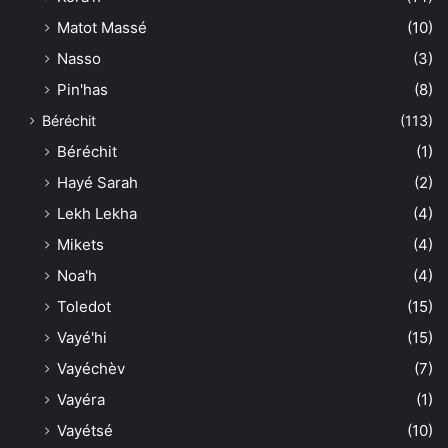
Matot Massé
(10)
Nasso
(3)
Pin'has
(8)
Béréchit
(113)
Béréchit
(1)
Hayé Sarah
(2)
Lekh Lekha
(4)
Mikets
(4)
Noa'h
(4)
Toledot
(15)
Vayé'hi
(15)
Vayéchèv
(7)
Vayéra
(1)
Vayétsé
(10)