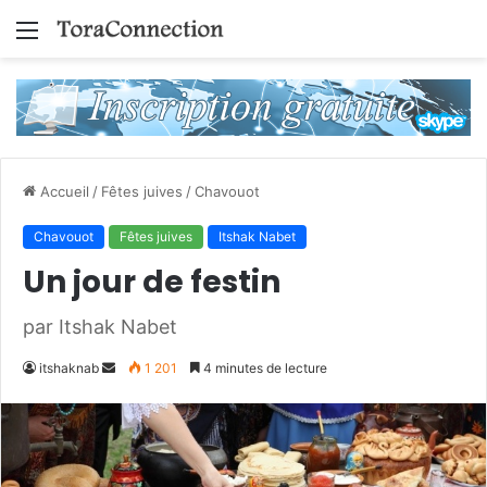
Menu
Accueil
/
Fêtes juives
/
Chavouot
Chavouot
Fêtes juives
Itshak Nabet
Un jour de festin
par Itshak Nabet
Envoyer
itshaknab
1 201
4 minutes de lecture
un
courriel