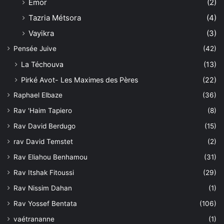
Êmor
(2)
Tazria Métsora
(4)
Vayikra
(3)
Pensée Juive
(42)
La Téchouva
(13)
Pirké Avot- Les Maximes des Pères
(22)
Raphael Elbaze
(36)
Rav 'Haim Tapiero
(8)
Rav David Berdugo
(15)
rav David Temstet
(2)
Rav Eliahou Benhamou
(31)
Rav Itshak Fitoussi
(29)
Rav Nissim Dahan
(1)
Rav Yossef Bentata
(106)
vaétrananne
(1)