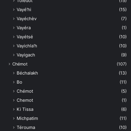
Toledot
(15)
Vayé'hi
(15)
Vayéchèv
(7)
Vayéra
(1)
Vayétsé
(10)
Vayichla'h
(10)
Vayigach
(9)
Chémot
(107)
Béchalakh
(13)
Bo
(11)
Chémot
(5)
Chemot
(1)
Ki Tissa
(6)
Michpatim
(11)
Térouma
(10)