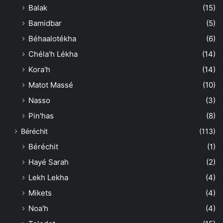
Balak
(15)
Bamidbar
(5)
Béhaalotékha
(6)
Chéla'h Lékha
(14)
Kora'h
(14)
Matot Massé
(10)
Nasso
(3)
Pin'has
(8)
Béréchit
(113)
Béréchit
(1)
Hayé Sarah
(2)
Lekh Lekha
(4)
Mikets
(4)
Noa'h
(4)