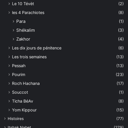
Le 10 Tévèt
(2)
les 4 Parachiotes
(8)
Para
(1)
Shékalim
(3)
Zakhor
(4)
Les dix jours de pénitence
(6)
Les trois semaines
(13)
Pessah
(13)
Pourim
(23)
Roch Hachana
(17)
Souccot
(1)
Ticha BéAv
(8)
Yom Kippour
(15)
Histoires
(77)
Itshak Nabet
(279)