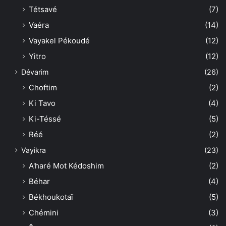
Tétsavé
(7)
Vaéra
(14)
Vayakel Pékoudé
(12)
Yitro
(12)
Dévarim
(26)
Choftim
(2)
Ki Tavo
(4)
Ki-Téssé
(5)
Réé
(2)
Vayikra
(23)
A'haré Mot Kédoshim
(2)
Béhar
(4)
Békhoukotaï
(5)
Chémini
(3)