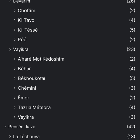
Dévarim
(26)
Choftim
(2)
Ki Tavo
(4)
Ki-Téssé
(5)
Réé
(2)
Vayikra
(23)
A'haré Mot Kédoshim
(2)
Béhar
(4)
Békhoukotaï
(5)
Chémini
(3)
Êmor
(2)
Tazria Métsora
(4)
Vayikra
(3)
Pensée Juive
(42)
La Téchouva
(13)