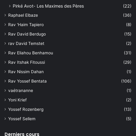
Pirké Avot- Les Maximes des Pères
(22)
Raphael Elbaze
(36)
Rav 'Haim Tapiero
(8)
Rav David Berdugo
(15)
rav David Temstet
(2)
Rav Eliahou Benhamou
(31)
Rav Itshak Fitoussi
(29)
Rav Nissim Dahan
(1)
Rav Yossef Bentata
(106)
vaétrananne
(1)
Yoni Krief
(2)
Yossef Rozenberg
(13)
Yossef Sellem
(5)
Derniers cours