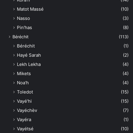
Matot Massé
(10)
Nasso
(3)
Pin'has
(8)
Béréchit
(113)
Béréchit
(1)
Hayé Sarah
(2)
Lekh Lekha
(4)
Mikets
(4)
Noa'h
(4)
Toledot
(15)
Vayé'hi
(15)
Vayéchèv
(7)
Vayéra
(1)
Vayétsé
(10)