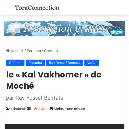
Menu
Accueil
/
Paracha
/
Chémot
Chémot
Paracha
Rav Yossef Bentata
Vaéra
le « Kal Vakhomer » de
Moché
par Rav Yossef Bentata
Envoyer
itshaknab
1 081
Moins d’une minute
un
courriel