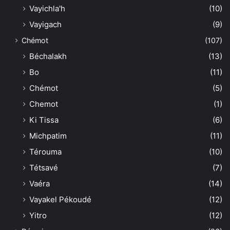
Vayichla'h
(10)
Vayigach
(9)
Chémot
(107)
Béchalakh
(13)
Bo
(11)
Chémot
(5)
Chemot
(1)
Ki Tissa
(6)
Michpatim
(11)
Térouma
(10)
Tétsavé
(7)
Vaéra
(14)
Vayakel Pékoudé
(12)
Yitro
(12)