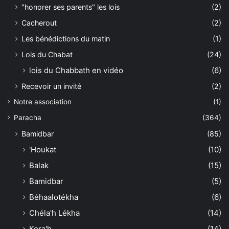
"honorer ses parents" les lois
(2)
Cacherout
(2)
Les bénédictions du matin
(1)
Lois du Chabat
(24)
lois du Chabbath en vidéo
(6)
Recevoir un invité
(2)
Notre association
(1)
Paracha
(364)
Bamidbar
(85)
'Houkat
(10)
Balak
(15)
Bamidbar
(5)
Béhaalotékha
(6)
Chéla'h Lékha
(14)
Kora'h
(14)