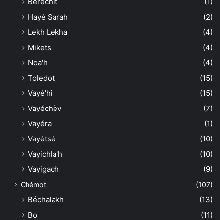
Béréchit
(1)
Hayé Sarah
(2)
Lekh Lekha
(4)
Mikets
(4)
Noa'h
(4)
Toledot
(15)
Vayé'hi
(15)
Vayéchèv
(7)
Vayéra
(1)
Vayétsé
(10)
Vayichla'h
(10)
Vayigach
(9)
Chémot
(107)
Béchalakh
(13)
Bo
(11)