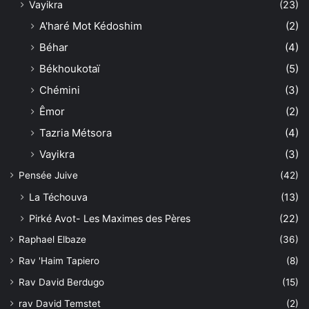
Vayikra
(23)
A'haré Mot Kédoshim
(2)
Béhar
(4)
Békhoukotaï
(5)
Chémini
(3)
Êmor
(2)
Tazria Métsora
(4)
Vayikra
(3)
Pensée Juive
(42)
La Téchouva
(13)
Pirké Avot- Les Maximes des Pères
(22)
Raphael Elbaze
(36)
Rav 'Haim Tapiero
(8)
Rav David Berdugo
(15)
rav David Temstet
(2)