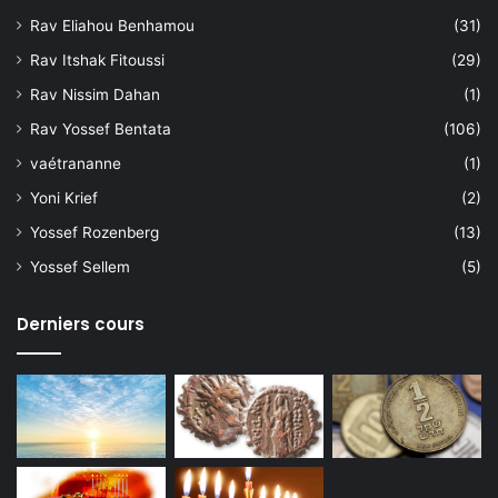
Rav Eliahou Benhamou
(31)
Rav Itshak Fitoussi
(29)
Rav Nissim Dahan
(1)
Rav Yossef Bentata
(106)
vaétrananne
(1)
Yoni Krief
(2)
Yossef Rozenberg
(13)
Yossef Sellem
(5)
Derniers cours