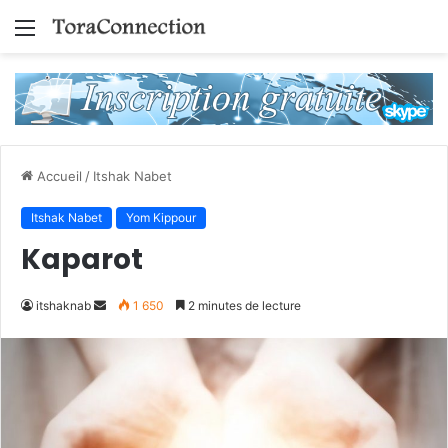
Menu
Accueil
/
Itshak Nabet
Itshak Nabet
Yom Kippour
Kaparot
Envoyer
itshaknab
1 650
2 minutes de lecture
un
courriel