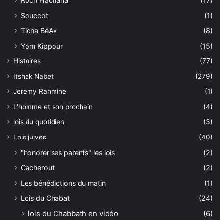
Roch Hachana
(17)
Souccot
(1)
Ticha BéAv
(8)
Yom Kippour
(15)
Histoires
(77)
Itshak Nabet
(279)
Jeremy Rahmine
(1)
L'homme et son prochain
(4)
lois du quotidien
(3)
Lois juives
(40)
"honorer ses parents" les lois
(2)
Cacherout
(2)
Les bénédictions du matin
(1)
Lois du Chabat
(24)
lois du Chabbath en vidéo
(6)