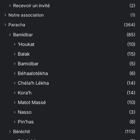
Recevoir un invité
(2)
Notre association
(1)
Paracha
(364)
Bamidbar
(85)
'Houkat
(10)
Balak
(15)
Bamidbar
(5)
Béhaalotékha
(6)
Chéla'h Lékha
(14)
Kora'h
(14)
Matot Massé
(10)
Nasso
(3)
Pin'has
(8)
Béréchit
(113)