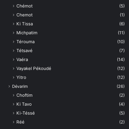
Chémot
(5)
Chemot
(1)
Ki Tissa
(6)
Michpatim
(11)
Térouma
(10)
Tétsavé
(7)
Vaéra
(14)
Vayakel Pékoudé
(12)
Yitro
(12)
Dévarim
(26)
Choftim
(2)
Ki Tavo
(4)
Ki-Téssé
(5)
Réé
(2)